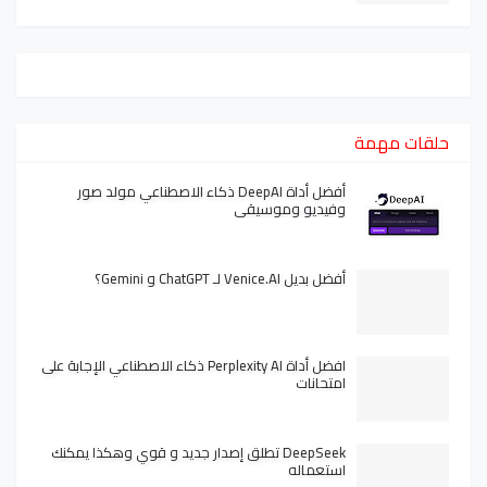
حلقات مهمة
أفضل أداة DeepAI ذكاء الاصطناعي مولد صور
وفيديو وموسيقى
أفضل بديل Venice.AI لـ ChatGPT و Gemini؟
افضل أداة Perplexity AI ذكاء الاصطناعي الإجابة على
امتحانات
DeepSeek تطلق إصدار جديد و قوي وهكذا يمكنك
استعماله