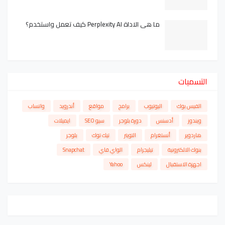
ما هي الاداة Perplexity AI كيف تعمل واستخدم؟
التسميات
الفيس بوك
اليوتيوب
برامج
مواقع
أندرويد
واتساب
ويندوز
أدسنس
دورة بلوجر
سيو SEO
ايميلات
هاردوير
أنستغرام
التويتر
تيك توك
بلوجر
بنوك الالكترونية
تيليجرام
الواي فاي
Snapchat
اجهزة الاستقبال
لينكس
Yahoo