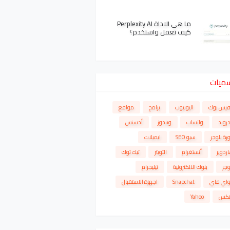
ما هي الاداة Perplexity AI
كيف تعمل واستخدم؟
سميات
فيس بوك
اليوتيوب
برامج
مواقع
درويد
واتساب
ويندوز
أدسنس
رة بلوجر
سيو SEO
ايميلات
ردوير
أنستغرام
التويتر
تيك توك
وجر
بنوك الالكترونية
تيليجرام
واي فاي
Snapchat
اجهزة الاستقبال
نكس
Yahoo