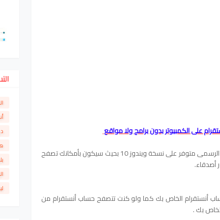
الت
ال
أن
دو
ها
أخيراً، وبعد طول أنتظار أصبح تطبيق أنستقرام الرسمى متوفر على نسخة ويندوز 10 بحيث سيكون بأمكانك تصفح
بل
 أصدقاء.
ال
لي
اب أنستقرام الخاص بك كما ولو كنت تتصفح حساب أنستقرام من
لخاص بك .