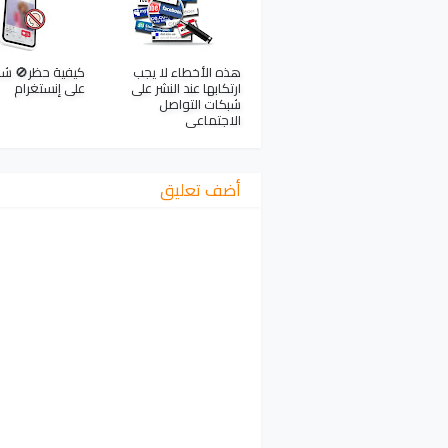
هذه الأخطاء لا يجب
كيفية حظر🚫 ش
ارتكابها عند النشر على
على إنستغرام
شبكات التواصل
الاجتماعي
أضف تعليق