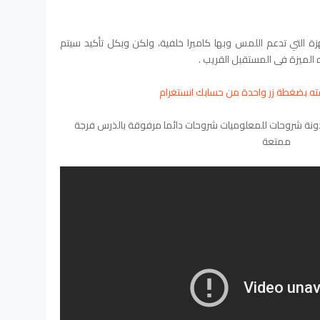
 التي تدعم اللمس وبها كاميرا خلفية، ولكن وبكل تأكيد سيتم
الميزة فى المستقبل القريب .
رقته بضغطة زر واحدة من حسابك انستغرام
دونة شروحات للمعلوميات شروحات دائما مرفوقة بالذرس فرجة
ممتعة