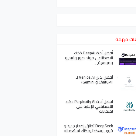
ات مهمة
أفضل أداة DeepAI ذكاء
الاصطناعي مولد صور وفيديو
وموسيقى
أفضل بديل Venice.AI لـ
ChatGPT و Gemini؟
افضل أداة Perplexity AI ذكاء
الاصطناعي الإجابة على
امتحانات
DeepSeek تطلق إصدار جديد و
قوي وهكذا يمكنك استعماله