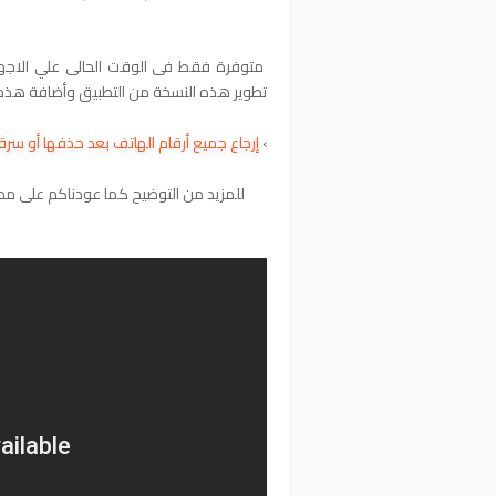
متوفرة فقط فى الوقت الحالى علي الاجهزة
تطوير هذه النسخة من التطبيق وأضافة هذه 
›
‫إرجاع جميع أرقام الهاتف بعد حذفها أو س
للمزيد من التوضيح كما عودناكم على م