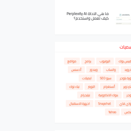
ما هي الاداة Perplexity AI
كيف تعمل واستخدم؟
سميات
فيس بوك
اليوتيوب
برامج
مواقع
درويد
واتساب
ويندوز
أدسنس
رة بلوجر
سيو SEO
ايميلات
ردوير
أنستغرام
التويتر
تيك توك
وجر
بنوك الالكترونية
تيليجرام
واي فاي
Snapchat
اجهزة الاستقبال
نكس
Yahoo