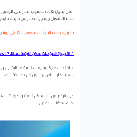
فلن يكون هناك حاسوب قادر على الوصول بال
نظام التشغيل ويندوز، الصادر عن شركة مايك
›
كيفية حذف المجلد Windows old على ويندوز 10;8;8.1;7
1. الأجهزة المؤهلة يمكن الترقية مجانا.
Windows 7 أو
رسميا، كان الناس يهرعون إلى محاولة ذلك.
بذلك. يمكنك البدء في .