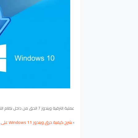
عملية الترقية ويندوز 7 الحق من داخل نظام التشغيل نفسه ويمكن أن يتبع تعليمات الإعداد ويندوز 'خطوة بخطوة.
›
شرح كيفية حرق ويندوز Windows 11 على فلاشة USB بطريقة سهلة