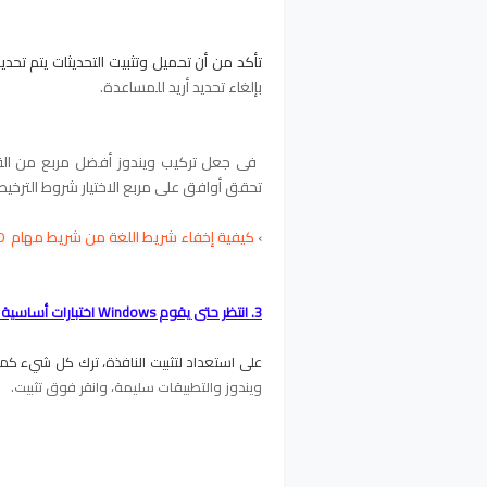
تأكد من أن تحميل وتثبيت التحديثات يتم تحديد ز
بإلغاء تحديد أريد للمساعدة.
في جعل تركيب ويندوز أفضل مربع من الق
تحقق أوافق على مربع الاختيار شروط الترخي
›
كيفية إخفاء شريط اللغة من شريط مهام Windows 11, 10
3. انتظر حتى يقوم Windows اختبارات أساسية على النظام الخاص بك.
على استعداد لتثبيت النافذة، ترك كل شيء كم
ويندوز والتطبيقات سليمة، وانقر فوق تثبيت.