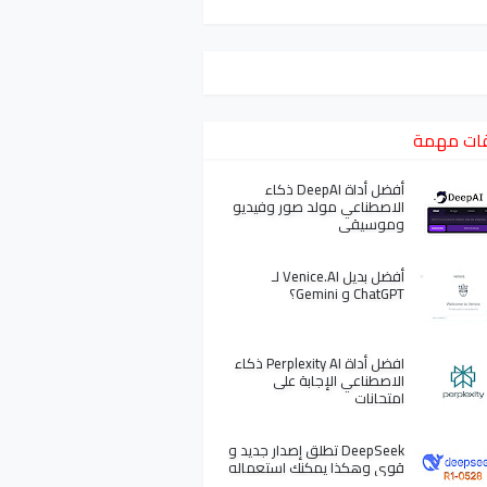
ات مهمة
أفضل أداة DeepAI ذكاء
الاصطناعي مولد صور وفيديو
وموسيقى
أفضل بديل Venice.AI لـ
ChatGPT و Gemini؟
افضل أداة Perplexity AI ذكاء
الاصطناعي الإجابة على
امتحانات
DeepSeek تطلق إصدار جديد و
قوي وهكذا يمكنك استعماله