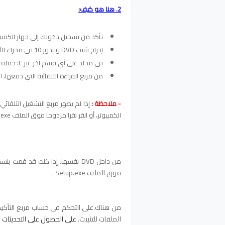
2. هنا هو كيف:
تأكد من تسجيل دخولك إلى جهاز الكمبيوتر ويندوز 7 م
إدراج تثبيت DVD ويندوز 10 في محرك الأقراص CD / DVD. بدلا من ذلك يمكنك أيضا نسخ محتويات القرص
في مجلد على أي قسم آخر غير C: حملة على القرص الثابت المحلي.
من مربع القراءة التلقائية التي دفعها، انقر فو
- ملاحظة :
الكمبيوتر، أو انقر نقرا مزدوجا فوق الملف Setup.exe
من داخل DVD نفسها. إذا كنت قد قمت بنسخ الملفات إلى مجلد، يمكنك
فوق الملف Setup.exe .
الملفات للتثبيت.
على الحصول على التحديثات ا