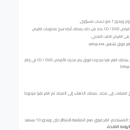
ع حساب مسؤول.
ق تشغيل setup.exe.
إذا لم يظهر مربع التشغيل التلقائي، يمكنك النقر نقرا مزدوجا فوق رمز محرك الأقراص CD / DVD في إطار
الذهاب إلى المجلد ثم انقر نقرا مزدوجا
من هناك.على التحكم في حساب مربع التأكيد المستخدم، انقر فوق نعم للمتابعة.الانتظار حتى ويندوز 10 يستعد
لهامة النافذة،