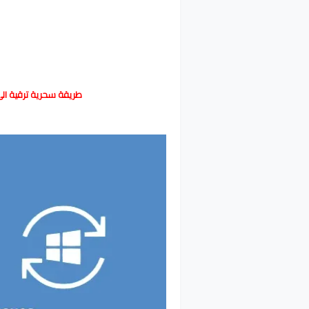
طريقة سحرية ترقية الى Windows 10 بعد مرور الموعد النهائى م