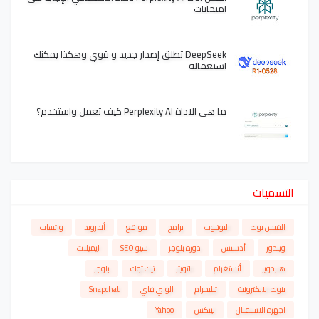
امتحانات
DeepSeek تطلق إصدار جديد و قوي وهكذا يمكنك
استعماله
ما هي الاداة Perplexity AI كيف تعمل واستخدم؟
التسميات
الفيس بوك
اليوتيوب
برامج
مواقع
أندرويد
واتساب
ويندوز
أدسنس
دورة بلوجر
سيو SEO
ايميلات
هاردوير
أنستغرام
التويتر
تيك توك
بلوجر
بنوك الالكترونية
تيليجرام
الواي فاي
Snapchat
اجهزة الاستقبال
لينكس
Yahoo