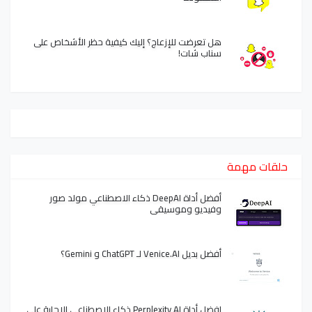
هل تعرضت للإزعاج؟ إليك كيفية حظر الأشخاص على
سناب شات!
حلقات مهمة
أفضل أداة DeepAI ذكاء الاصطناعي مولد صور
وفيديو وموسيقى
أفضل بديل Venice.AI لـ ChatGPT و Gemini؟
افضل أداة Perplexity AI ذكاء الاصطناعي الإجابة على