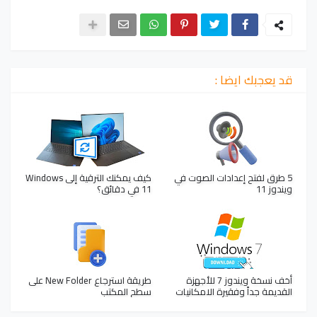
قد يعجبك ايضا :
5 طرق لفتح إعدادات الصوت في
كيف يمكنك الترقية إلى Windows
ويندوز 11
11 في دقائق؟
أخف نسخة ويندوز 7 للأجهزة
طريقة استرجاع New Folder على
القديمة جداً وفقيرة الامكانيات
سطح المكتب