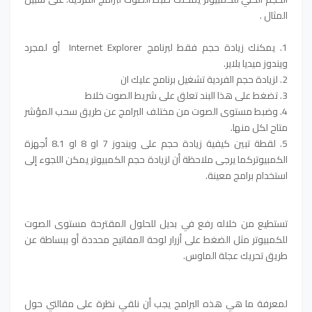
المثال .
1. يمكنك زيادة حجم فقط لبرنامج Internet Explorer أو لمجرد
ويندوز ميديا ​​بلاير.
2. لزيادة حجم الفردية تشغيل برنامج عليك ان
3. تضغط على هذا البند تعلق على شريط الصوت خلاط
4. وضبط مستوى الصوت من مختلف البرامج عن طريق سحب المؤشر
متاح لكل منها.
5. لقطة تبين كيفية زيادة حجم على ويندوز 7 او 8 او 8.1 أجهزة
الكمبيوتركما يرجى ملاحظة أن لزيادة حجم الكمبيوتر يمكن اللجوء إلى
استخدام برامج معينة.
تستطيع من خلاله رفع في بديل للحلول المقترحة مستوى الصوت
للكمبيوتر مثل الضغط على أزرار لوحة المفاتيح محددة أو ببساطة عن
طريق تحريك عجلة الماوس.
لمعرفة ما هي هذه البرامج يجب أن نلقي نظرة على مقالتي حول