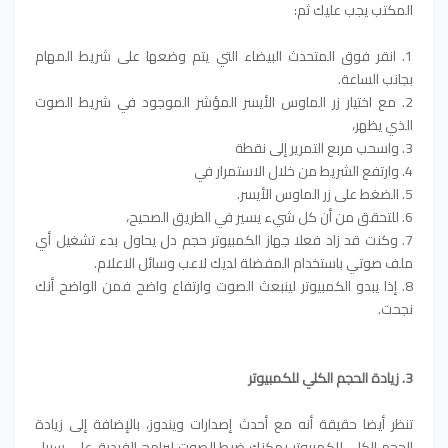
المكتب يجب عليك ثم:
1. انقر فوق المتحدث البيضاء التي يتم وضعها على شريط المهام
بجانب الساعة.
2. مع اختيار زر الماوس الأيسر المؤشر الموجود في شريط الصوت
الذي يظهر،
3. واسحب مربع التمرير إلى نقطة
4. وارتفع الشريط من خلال الاستمرار في
5. الضغط على زر الماوس الأيسر.
6. للتحقق من أن كل شيء يسير في الطريق الصحيح،
7. وكنت قد زاد فعلا جهاز الكمبيوتر حجم دل يحاول بدء تشغيل أي
ملف صوتي باستخدام المفضلة لديك لاعب وسائل الاعلام.
8. إذا يبدو الكمبيوتر لينبعث الصوت وارتفاع واضح فمن الواضح أنك
نجحت.
3. زيادة الحجم الكلي للكمبيوتر
تنظر أيضا حقيقة أنه مع أحدث إصدارات ويندوز، بالإضافة إلى زيادة
الحجم الكلي للكمبيوتر يمكنك ضبط الصوت لبرامج الفردية. على سبيل