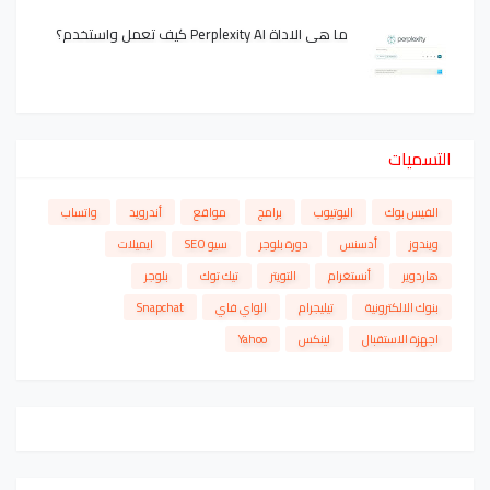
ما هي الاداة Perplexity AI كيف تعمل واستخدم؟
التسميات
الفيس بوك
اليوتيوب
برامج
مواقع
أندرويد
واتساب
ويندوز
أدسنس
دورة بلوجر
سيو SEO
ايميلات
هاردوير
أنستغرام
التويتر
تيك توك
بلوجر
بنوك الالكترونية
تيليجرام
الواي فاي
Snapchat
اجهزة الاستقبال
لينكس
Yahoo