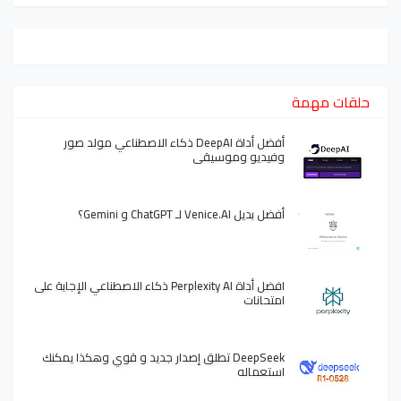
حلقات مهمة
أفضل أداة DeepAI ذكاء الاصطناعي مولد صور
وفيديو وموسيقى
أفضل بديل Venice.AI لـ ChatGPT و Gemini؟
افضل أداة Perplexity AI ذكاء الاصطناعي الإجابة على
امتحانات
DeepSeek تطلق إصدار جديد و قوي وهكذا يمكنك
استعماله