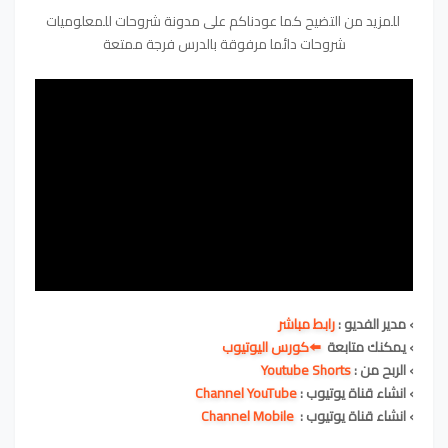
للمزيد من التضيح كما عودناكم على مدونة شروحات للمعلوميات
شروحات دائما مرفوقة بالدرس فرجة ممتعة
› مدير الفديو :
رابط مباشر
› يمكنك متابعة
⬅️كورس اليوتيوب
› الربح من :
Youtube Shorts
› انشاء قناة يوتيوب :
Channel YouTube
› انشاء قناة يوتيوب :
Channel Mobile