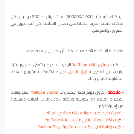
يمكنك قسمة (500000/1000) × 1 دولار = 500 دولار. ولكن
يمكنك كسب المزيد اعتمادًا على معدل التكلفة لكل ألف ظهور في
السوق ، والموسم.
والتركيبة السكانية الخاصة بك. يمكن أن تصل إلى 2000 دولار.
إذا كنت
منشئ قناة YouTube
الجديد أو لديك بالفعل جمهور لائق
وترغب في تمكين
تحقيق الدخل
على YouTube ، فستوجهك هذه
المشاركة للقيام بذلك.
- ملاحظة :
حاول تهتم بقدر الإمكان ب
Youtube Shorts
الفيديوهات
القصيره الفكره دى كويسه وناجحه بتجذب الناس لقناتك وبتستفاد
من إشتراكاتهم.
›
تحديث جديد اطلب عنوانك URL مخصّص لقناتك
›
كيف تكتب وصف مثالي مناسب قناة YouTube
›
كيف إضافة اختيار الكلمات المفتاحية Youtube Tags