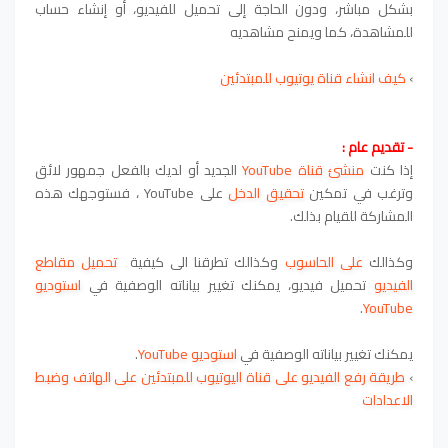
بشكل مباشر، ودون الحاجة إلى تحميل للفيديو، أو إنشاء حساب
للمشاهدة، كما ويمنح مشاهديه
›
كيف انشاء قناة يوتيوب للمبتدئين
- تقديم عام :
إذا كنت
منشئ قناة YouTube
الجديد أو لديك بالفعل جمهور لائق
وترغب في تمكين
تحقيق الدخل
على YouTube ، فستوجهك هذه
المشاركة للقيام بذلك.
وكذالك
على الحاسوب
وكذالك تطرقنا الى كيفية
تحميل مقاطع
الفيديو
تحميل فيديو، يمكنك تغيير بياناته الوصفية في
استوديو
.
YouTube
يمكنك تغيير بياناته الوصفية في
استوديو YouTube
.
›
طريقة رفع الفيديو على قناة اليوتيوب للمبتدئين على الهاتف وضبط
الاعدادات