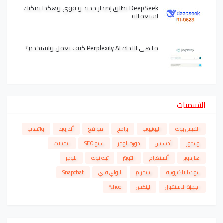
DeepSeek تطلق إصدار جديد و قوي وهكذا يمكنك
استعماله
ما هي الاداة Perplexity AI كيف تعمل واستخدم؟
التسميات
الفيس بوك
اليوتيوب
برامج
مواقع
أندرويد
واتساب
ويندوز
أدسنس
دورة بلوجر
سيو SEO
ايميلات
هاردوير
أنستغرام
التويتر
تيك توك
بلوجر
بنوك الالكترونية
تيليجرام
الواي فاي
Snapchat
اجهزة الاستقبال
لينكس
Yahoo