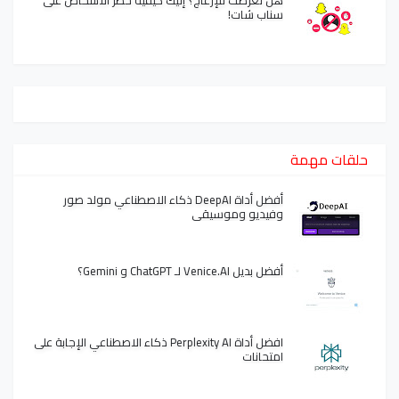
هل تعرضت للإزعاج؟ إليك كيفية حظر الأشخاص على
سناب شات!
حلقات مهمة
أفضل أداة DeepAI ذكاء الاصطناعي مولد صور
وفيديو وموسيقى
أفضل بديل Venice.AI لـ ChatGPT و Gemini؟
افضل أداة Perplexity AI ذكاء الاصطناعي الإجابة على
امتحانات