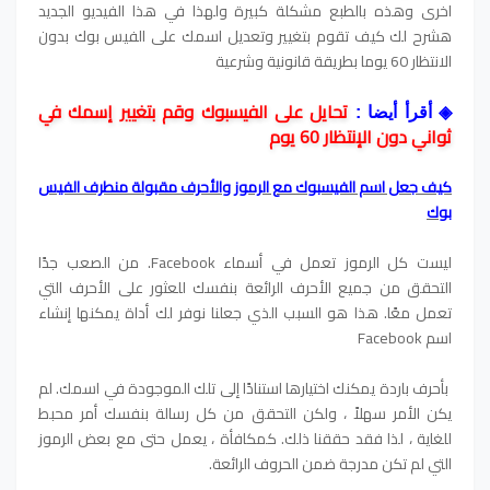
اخرى وهذه بالطبع مشكلة كبيرة ولهذا في هذا الفيديو الجديد
هشرح لك كيف تقوم بتغيير وتعديل اسمك على الفيس بوك بدون
الانتظار 60 يوما بطريقة قانونية وشرعية
تحايل على الفيسبوك وقم بتغيير إسمك في
◈
أقرأ أيضا :
ثواني دون الإنتظار 60 يوم
كيف جعل اسم الفيسبوك مع الرموز والأحرف مقبولة منطرف الفيس
بوك
ليست كل الرموز تعمل في أسماء Facebook. من الصعب جدًا
التحقق من جميع الأحرف الرائعة بنفسك للعثور على الأحرف التي
تعمل معًا. هذا هو السبب الذي جعلنا نوفر لك أداة يمكنها إنشاء
اسم Facebook
بأحرف باردة يمكنك اختيارها استنادًا إلى تلك الموجودة في اسمك. لم
يكن الأمر سهلاً ، ولكن التحقق من كل رسالة بنفسك أمر محبط
للغاية ، لذا فقد حققنا ذلك. كمكافأة ، يعمل حتى مع بعض الرموز
التي لم تكن مدرجة ضمن الحروف الرائعة.