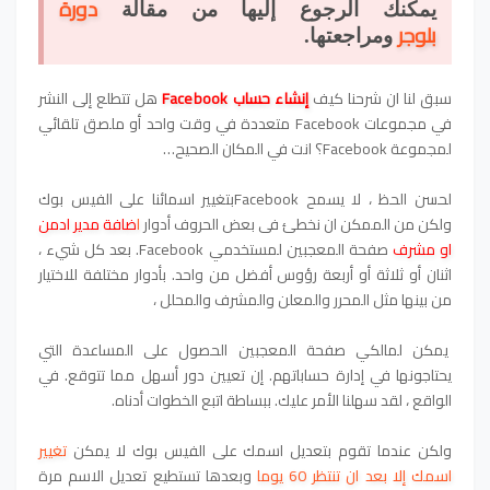
دورة
يمكنك الرجوع إليها من مقالة
بلوجر
ومراجعتها.
سبق لنا ان شرحنا كيف
إنشاء حساب
Facebook
هل تتطلع إلى النشر
في مجموعات Facebook متعددة في وقت واحد أو ملصق تلقائي
لمجموعة Facebook؟ انت في المكان الصحيح…
لحسن الحظ ، لا يسمح Facebookبتغيير اسمائنا على الفيس بوك
ولكن من الممكن ان نخطئ فى بعض الحروف أدوار
ا
ضافة مدير ادمن
او مشرف
صفحة المعجبين لمستخدمي Facebook. بعد كل شيء ،
اثنان أو ثلاثة أو أربعة رؤوس أفضل من واحد. بأدوار مختلفة للاختيار
من بينها مثل المحرر والمعلن والمشرف والمحلل ،
يمكن لمالكي صفحة المعجبين الحصول على المساعدة التي
يحتاجونها في إدارة حساباتهم. إن تعيين دور أسهل مما تتوقع. في
الواقع ، لقد سهلنا الأمر عليك. ببساطة اتبع الخطوات أدناه.
ولكن عندما تقوم بتعديل اسمك على الفيس بوك لا يمكن
تغيير
اسمك إلا بعد ان تنتظر 60 يوما
وبعدها تستطيع تعديل الاسم مرة