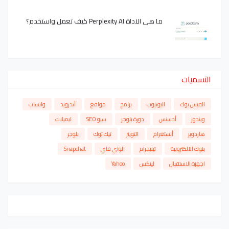
ما هي الاداة Perplexity AI كيف تعمل واستخدم؟
التسميات
الفيس بوك
اليوتيوب
برامج
مواقع
أندرويد
واتساب
ويندوز
أدسنس
دورة بلوجر
سيو SEO
ايميلات
هاردوير
أنستغرام
التويتر
تيك توك
بلوجر
بنوك الالكترونية
تيليجرام
الواي فاي
Snapchat
اجهزة الاستقبال
لينكس
Yahoo