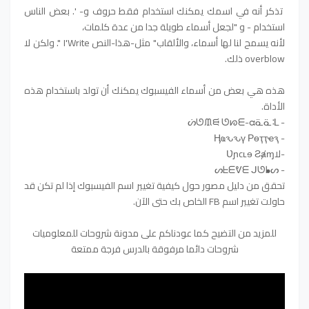
تذكر أنه في اسمك يمكنك استخدام فقط حروف و- '. بعض الناس
استخدام - و "لجعل أسماء طويلة جدا من عدة كلمات،
لأنه يسمح لنا لها أسماء، والألقاب" مثل-هذا-النص I'Write ". ولكن لا
overblow ذلك.
هذه هي بعض من أسماء الفيسبوك يمكنك أن تولد باستخدام هذه
الأداة.
- ᔖᘎᙢᙦ ᘎᘗᗴ-ᘳᓏᓏᒺ
- Ӊҩԅԅү Рѳҭҭҽԇ
-لاƲɲcʟɘ Ƨⱥɱ
- ᔕᖶᗴᕓᗴ ᒍᘎᖲᔕ
تحقق من دليل مصور حول كيفية تغيير اسم الفيسبوك إذا لم تكن قد
حاولت تغيير اسم FB الخاص بك حتى الآن.
للمزيد من التضيح كما عودناكم على مدونة شروحات للمعلوميات
شروحات دائما مرفوقة بالدرس فرجة ممتعة