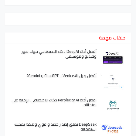
حلقات مهمة
أفضل أداة DeepAI ذكاء الاصطناعي مولد صور
وفيديو وموسيقى
أفضل بديل Venice.AI لـ ChatGPT و Gemini؟
افضل أداة Perplexity AI ذكاء الاصطناعي الإجابة على
امتحانات
DeepSeek تطلق إصدار جديد و قوي وهكذا يمكنك
استعماله