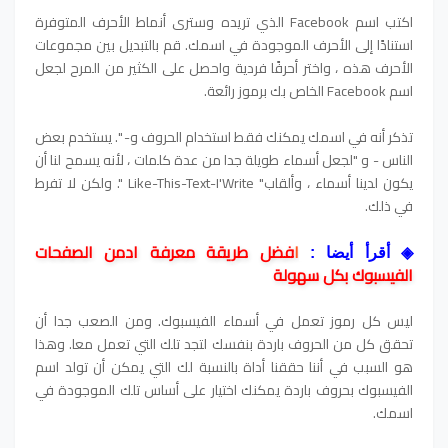
اكتب اسم Facebook الذي تريده وسترى أنماط الأحرف المتوفرة
استنادًا إلى الأحرف الموجودة في اسمك. قم بالتبديل بين مجموعات
الأحرف هذه ، واختر أحرفًا فردية واحصل على الكثير من المرح لجعل
اسم Facebook الخاص بك برموز رائعة.
تذكر أنه في اسمك يمكنك فقط استخدام الحروف و- ". يستخدم بعض
الناس - و "لجعل أسماء طويلة جدا من عدة كلمات ، لأنه يسمح لنا أن
يكون لدينا أسماء ، وألقاب" Like-This-Text-I'Write ". ولكن لا تفرط
في ذلك.
ا
فضل طريقة معرفة ادمن الصفحات
◈
أقرأ أيضا :
الفيسبوك بكل سهولة
ليس كل رموز تعمل في أسماء الفيسبوك. ومن الصعب جدا أن
تحقق كل من الحروف باردة بنفسك لتجد تلك التي تعمل معا. وهذا
هو السبب في أننا حققنا أداة بالنسبة لك التي يمكن أن تولد اسم
الفيسبوك بحروف باردة يمكنك اختيار على أساس تلك الموجودة في
اسمك.