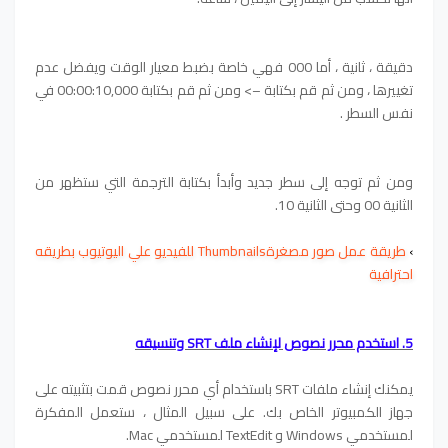
دقيقة ، ثانية ، أما 000 فهي خاصة بضبط معيار الوقت ويفضل عدم
تغييرها ، ومن ثم قم بكتابة –> ومن ثم قم بكتابة 00:00:10,000 في
نفس السطر .
ومن ثم توجه إلى سطر جديد وأبدأ بكتابة الترجمة التي ستظهر من
الثانية 00 وحتى الثانية 10.
›
طريقة عمل صور مصغرةThumbnails للفيديو علي اليوتيوب بطريقه
احترافية
5. استخدم محرر نصوص لإنشاء ملف SRT وتنسيقه
يمكنك إنشاء ملفات SRT باستخدام أي محرر نصوص قمت بتثبيته على
جهاز الكمبيوتر الخاص بك. على سبيل المثال ، ستعمل المفكرة
لمستخدمي Windows و TextEdit لمستخدمي Mac.