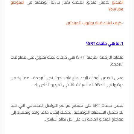
الفيديو
تحميل فيديو، يمكنك تغيير بياناته الوصفية في
استوديو
.
YouTube
›
كيف انشاء قناة يوتيوب للمبتدئين
1. ما هي ملفات SRT؟
ملفات الترجمة الفرعية (SRT) هي ملفات نصية تحتوي على معلومات
الترجمة.
وهي تتضمن أوقات البدء والإيقاف بجوار نص الترجمة ، مما يضمن
عرضها في اللحظة المناسبة تمامًا في الفيديو الخاص بك.
تعمل ملفات SRT على معظم مواقع التواصل الاجتماعي التي تتيح
لك تحميل التسميات التوضيحية. يمكنك إنشاء ملف واحد وتحميله إلى
مقاطع الفيديو الخاصة بك على كل نظام أساسي.