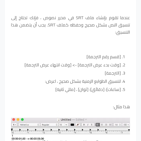
عندما تقوم بإنشاء ملف SRT في محرر نصوص ، فإنك تحتاج إلى
تنسيق النص بشكل صحيح وحفظه كملف SRT. يجب أن يتضمن هذا
التنسيق:
[قسم رقم الترجمة]
[وقت بدء عرض الترجمة] -> [وقت انتهاء عرض الترجمة]
[الترجمة]
لتنسيق الطوابع الزمنية بشكل صحيح ، اعرض:
[ساعات]: [دقائق]: [ثوان] ، [مللي ثانية]
هذا مثال: