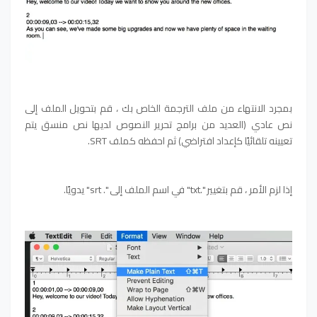
بمجرد الانتهاء من ملف الترجمة الخاص بك ، قم بتحويل الملف إلى
نص عادي (العديد من برامج تحرير النصوص لديها نص منسق يتم
تعيينه تلقائيًا كإعداد افتراضي) ثم احفظه كملف SRT.
إذا لزم الأمر ، قم بتغيير ".txt" في اسم الملف إلى ". srt" يدويًا.