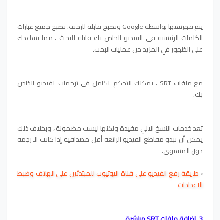
يتم فهرستها بواسطة Google وتصبح قابلة للزحف. تصبح جميع عبارات
الكلمات الرئيسية في الفيديو الخاص بك قابلة للبحث ، مما يساعدك
على الظهور في المزيد من عمليات البحث.
مع ملفات SRT ، يمكنك التحكم الكامل في ترجمات الفيديو الخاص
بك.
تعد خدمات النسخ الآلي مفيدة ولكنها ليست مضمونة ، وبخلاف ذلك
يمكن أن تبدو مقاطع الفيديو الرائعة أقل مصداقية إذا كانت الترجمة
دون المستوى.
›
طريقة رفع الفيديو على قناة اليوتيوب للمبتدئين على الهاتف وضبط
الاعدادات
3. إضافة ملفات SRT مباشرة