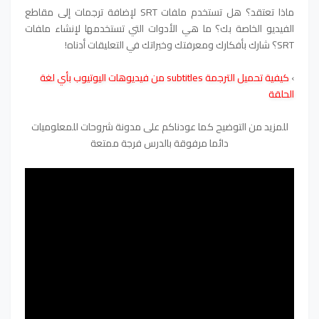
ماذا تعتقد؟ هل تستخدم ملفات SRT لإضافة ترجمات إلى مقاطع
الفيديو الخاصة بك؟ ما هي الأدوات التي تستخدمها لإنشاء ملفات
SRT؟ شارك بأفكارك ومعرفتك وخبراتك في التعليقات أدناه!
›
كيفية تحميل الترجمة subtitles من فيديوهات اليوتيوب بأي لغة
الحلقة
للمزيد من التوضيح كما عودناكم على مدونة شروحات للمعلوميات
دائما مرفوقة بالدرس فرجة ممتعة