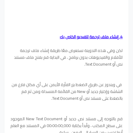
4. إنشاء ملف ترجمة للفيديو الخاص بك
لكن وفي هذه التدوينة نستعرض معًا طريقة إنشاء ملف ترجمة
للأفلام والفيديوهات بدون برنامج ، في البداية قم بفتح ملف مستند
نص أو Text Document.
في ويندوز عن طريق الضغط بزر الفأرة الأيمن على أي مكان فارغ من
الشاشة وإختيار جديد أو New من القائمة المنسدلة ومن ثم قم
بالضغط على مستند نص أو Text Document.
قم بالتوجه إلى مستند نص جديد أو New Text Document الموجود
على سطح المكتب ، وأبدأ بكتابة 00:00:00,000 في المستند مع العلم
أنها تحسب من اليسار إلى اليمين ، ساعة.