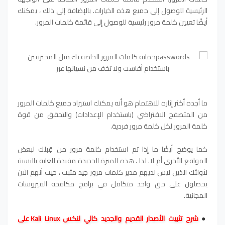
الرئيسية للوصول إلى جميع هذه الخيارات. بالإضافة إلى ذلك ، يمكنك
أيضًا تعيين كلمة مرور رئيسية للوصول إلى قائمة كلمات المرور.
ما أجده أكثر إثارة للاهتمام هو أنه يمكنك استيراد جميع كلمات المرور
من المتصفح الافتراضي (باستخدام الإعدادات) والتحقق من قوة
كلمة المرور لكل كلمة مرور فردية.
كما يوضح أيضًا ما إذا تم استخدام كلمة مرور من قِبلك لبعض
المواقع الأخرى أم لا. لذا ، هذه الميزة الجديدة مفيدة للغاية بالنسبة
لأولئك الذين ليس لديهم مدير كلمات مرور جيد مثبت ، حيث أنهم الآن
يحصلون على حق واحد متكامل في برامج مكافحة الفيروسات
المجانية.
●
شرح تثبيت الأصدار القديم والجديد كالي لنكس Kali Linux على