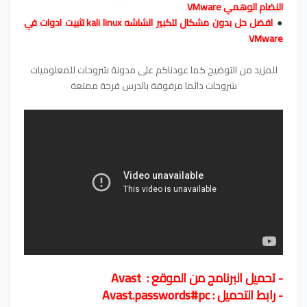
النضام الوهمي VMware
افضل حل بدون مشكال لتكبير الشاشه kali linux تثبيت ادوات في
●
VMware
للمزيد من التوضيح كما عودناكم على مدونة شروحات للمعلوميات
شروحات دائما مرفوقة بالدرس فرجة ممتعة
- تحميل البرنامج من الموقع :
Avast
- رابط التحميل :
Avast.passwords#pc