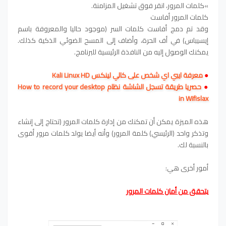
»كلمات المرور، انقر فوق تشغيل المزامنة.
كلمات المرور أفاست
وقد تم دمج أفاست كلمات السر (موجود حاليا والمعروفة باسم
إيسيباس) في أف الحرة، وأضاف إلى المسح الضوئي الذكية كذلك.
يمكنك الوصول إليه من النافذة الرئيسية للبرنامج.
●
معرفة ايبي اي شخص على كالي لينكس Kali Linux HD
●
حصريا طريقة تسجل الشاشة نظام How to record your desktop
in Wifislax
هذه الميزة يمكن أن تمكنك من إدارة كلمات المرور (تحتاج إلى إنشاء
وتذكر واحد (الرئيسي) كلمة المرور) وأنه أيضا يولد كلمات مرور أقوى
بالنسبة لك.
أمور أخرى هي:
يتحقق من أمان كلمات المرور