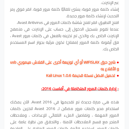
عبر الإنترنت.
إنشاء كلمة مرور قوية: ينشئ تلقائيًا كلمة مرور قوية. انقر فوق رمز
التحديث لإنشاء كلمة مرور جديدة.
افتح التطبيق: انقر لفتح شاشة كلمات المرور في Avast Antivirus.
عندما تقوم بتسجيل الدخول إلى حساب على الإنترنت في متصفح
الإنترنت الخاص بك والذي تم تخزينه بالفعل في كلمات مرور Avast ،
فإن أيقونة كلمة المرور (مفتاح) تكون مرئية بجوار اسم المستخدم
الخاص بك.
●
شرح حرق WIFISLAX أو أي توزيعة أخرى على الفلاش ميموري usb
و الأقلاع به
●
تحميل افضل نسخة قديمة Kali Linux 1.0.6
- إدارة كلمات المرور المتكاملة في أفاست 2016:
هذه هي ميزة جديدة تم تقديمها في Avast 2016. الآن يمكنك
استخدام مدير كلمات مرور مضمّن لـ Avast 2016 لتخزين كلمات
المرور المهمة ، وتفاصيل الملء التلقائي للإعدادات ، وملاحظات
المتجر مع قسم الملاحظات الآمنة ، والتحقق من نظرة عامة على
كلمات المرور. استخدم قائمة كلمات المرور المتاحة على الواجهة