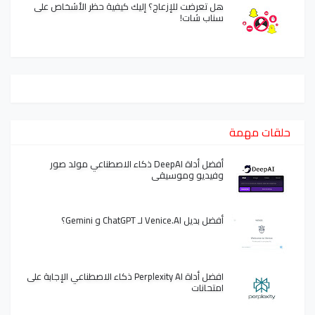
هل تعرضت للإزعاج؟ إليك كيفية حظر الأشخاص على
سناب شات!
حلقات مهمة
أفضل أداة DeepAI ذكاء الاصطناعي مولد صور
وفيديو وموسيقى
أفضل بديل Venice.AI لـ ChatGPT و Gemini؟
افضل أداة Perplexity AI ذكاء الاصطناعي الإجابة على
امتحانات