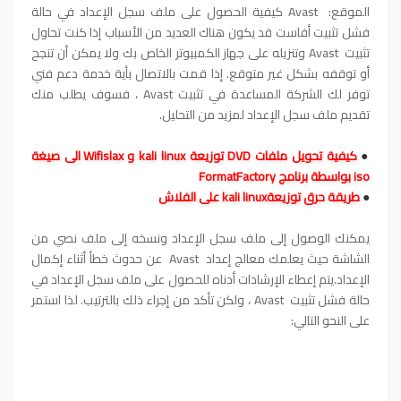
الموقع: Avast كيفية الحصول على ملف سجل الإعداد في حالة
فشل تثبيت أفاست قد يكون هناك العديد من الأسباب إذا كنت تحاول
تثبيت Avast وتنزيله على جهاز الكمبيوتر الخاص بك ولا يمكن أن تنجح
أو توقفه بشكل غير متوقع. إذا قمت بالاتصال بأية خدمة دعم فني
توفر لك الشركة المساعدة في تثبيت Avast ، فسوف يطلب منك
تقديم ملف سجل الإعداد لمزيد من التحليل.
●
كيفية تحويل ملفات DVD توزيعة kali linux و Wifislax الى صيغة
iso بواسطة برنامج FormatFactory
●
طريقة حرق توزيعةkali linux على الفلاش
يمكنك الوصول إلى ملف سجل الإعداد ونسخه إلى ملف نصي من
الشاشة حيث يعلمك معالج إعداد Avast عن حدوث خطأ أثناء إكمال
الإعداد.يتم إعطاء الإرشادات أدناه للحصول على ملف سجل الإعداد في
حالة فشل تثبيت Avast ، ولكن تأكد من إجراء ذلك بالترتيب. لذا استمر
على النحو التالي: