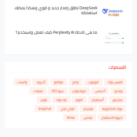
DeepSeek تطلق إصدار جديد و قوي وهكذا يمكنك
استعماله
ما هي الاداة Perplexity AI كيف تعمل واستخدم؟
التسميات
الفيس بوك
اليوتيوب
برامج
مواقع
أندرويد
واتساب
ويندوز
أدسنس
دورة بلوجر
سيو SEO
ايميلات
هاردوير
أنستغرام
التويتر
تيك توك
بلوجر
بنوك الالكترونية
تيليجرام
الواي فاي
Snapchat
اجهزة الاستقبال
لينكس
Yahoo