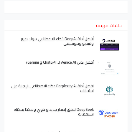
حلقات مهمة
أفضل أداة DeepAI ذكاء الاصطناعي مولد صور
وفيديو وموسيقى
أفضل بديل Venice.AI لـ ChatGPT و Gemini؟
افضل أداة Perplexity AI ذكاء الاصطناعي الإجابة على
امتحانات
DeepSeek تطلق إصدار جديد و قوي وهكذا يمكنك
استعماله