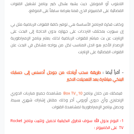
اللابتوب أو الموبايل حيث يشبه بشكل كبير برنامج تشغيل القنوات
الفضائية على الكمبيوتر الذي قمنا بعرضه سابقاً على الموقع،
وكانت فكرة البرنامج الأساسة هي توفير كافة القنوات الرياضية مثل بي
إن سبورت بمختلف الترددات على جهازه بدون الحاجة إلى البحث على
الإنترنت عن بث مباشر للقنوات الرياضية لذلك يعتبر برنامج الإمبراطورية
الإصدار الأخير هو الحل المناسب لكل من يواجه مشاكل في البحث علن
القنوات الفضائية على الإنترنت
- أقرأ أيضا :
طريقة سحب أرباحك من جوجل أدسنس إلى حسابك
البنكي مباشرة بعد التعديلات الاخير
فيمكنك من خلال برنامج
Box TV_10
مشاهدة جميع مباريات الدوري
الإنجليزي وأي دروي أوروبي أخر وذلك مقابل إشتراك شهري بسيط،
وحصل برنامج الإمبراطورية لمشاهدة القنوات
1- اليوم بحول الله سوف نتطرق الىكيفية تحميل وتثبيت برنامج Rocket
TV على الكمبيوتر :