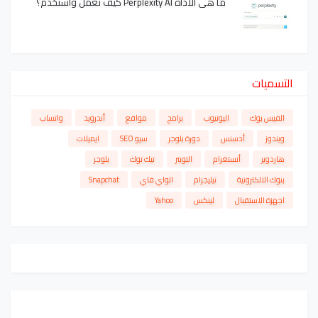
ما هي الاداة Perplexity AI كيف تعمل واستخدم؟
التسميات
الفيس بوك
اليوتيوب
برامج
مواقع
أندرويد
واتساب
ويندوز
أدسنس
دورة بلوجر
سيو SEO
ايميلات
هاردوير
أنستغرام
التويتر
تيك توك
بلوجر
بنوك الالكترونية
تيليجرام
الواي فاي
Snapchat
اجهزة الاستقبال
لينكس
Yahoo