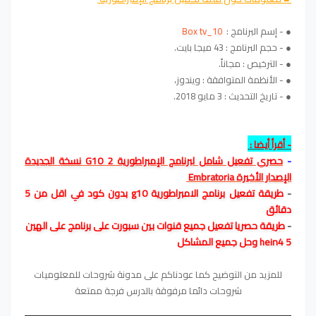
● - إسم البرنامج :
Box tv_10
● - حجم البرنامج : 43 ميجا بايت.
● - الترخيص : مجاناً.
● - الأنظمة المتوافقة : ويندوز،
● - تاريخ التحديث : 3 مايو 2018.
- أقرأ أيضا :
-
حصري تفعيل شامل لبرنامج الإمبراطورية G10 2 نسخة الجديدة
الإصدار الأخيرة
Embratoria
-
طريقة تفعيل برنامج الامبراطورية g10 بدون كود في اقل من 5
دقائق
-
طريقة حصريا تفعيل جميع قنوات بين سبورت على برنامج على الهين
hein4 5 وحل جميع المشاكل
للمزيد من التوضيح كما عودناكم على مدونة شروحات للمعلوميات
شروحات دائما مرفوقة بالدرس فرجة ممتعة