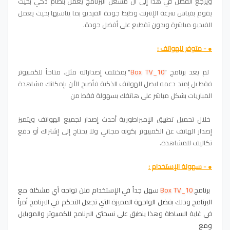
ويرجع الفضل في هذا إلى أن مشغل البرنامج يعمل بنظام ذكي بحيث
يقوم بقياس سرعة الإنترنت وظبط جودة الفيديو بما يناسبها بحيث يعمل
الفيديو مباشرة وبدون تقطيع على أفضل جودة.
● - متوفر للهواتف :
لم يعد برنامج "
Box TV_10
" بمختلف إصداراته مثل. متاحاً للكمبيوتر
فقط بل إمتد دعمه ليصل للهواتف الذكية فأصبح الأن بإمكانك مشاهدة
المباريات بشكل مباشر على هاتفك بسهولة فقط من
خلال تحميل تطبيق الإمبراطورية أحدث إصدار لجميع الهواتف ويتميز
إصدار الهاتف عن الكمبيوتر بكونه مجاني ولا يحتاج إلى إشتراك أو دفع
تكاليف للمشاهدة.
● - سهولة الإستخدام :
برنامج
Box TV_10
سهل جداً في الإستخدام فلن تواجه أي مشكلة مع
البرنامج وذلك بفضل الواجهة المميزة التي تجعل التحكم في البرنامج أمراً
في غاية البساطة وهذا ينطبق على نسختي البرنامج للكمبيوتر والموبايل
ومع