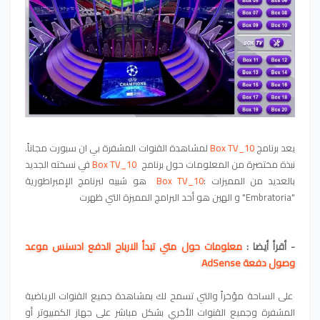
يعد برنامج
Box TV_10
لمشاهدة القنوات المشفرة بي ان سبورت مجاناً.
نبذة مختصرة من المعلومات حول برنامج
Box TV_10
في نسخته الجديد
بالعديد من المميزات :
Box TV_10
هو شبيه لبرنامج الإمبراطورية
"Embratoria" و الهين هو أحد البرامج المميزة التي ظهرت
- أقرأ أيضا :
معلومات حول متي تبدأ الارباح الدفع ادسنس موعد
وصول دفعة AdSense
على الساحة مؤخراً والتي تسمح لك بمشاهدة جميع القنوات الرياضية
المشفرة وجميع القنوات الأخري بشكل مباشر على جهاز الكمبيوتر أو