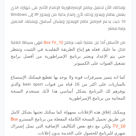
بإمكانك الأن تحميل برنامج الإمبراطورية الإصدار الأخير على جهازك الذي
يعمل بنظام ويندوز وذلك لأي إصدار بداية من ويندوز XP إلى Windows
10 حيث يدعم البرنامج نظام الويندوز وبشكل أساسي ويمكنك التحميل
برابط مباشر
من الأسفل أما عن عملية تثبيت برنامج
Box TV_10
فهي بسيطة للغاية
فكل
ما عليك فعله هو إتباع الطريقة التقليدية في التثبيت وتنتظر
حتي يتم الإعداد ويعتبر برنامج الإمبراطورية من أفضل برامج
تشغيل القنوات على الكمبيوتر
كما انه يتميز بسيرفرات قوية ولا يوجد بها تقطيع فيمكنك الإستمتاع
بالمباريات على اكثر من 16 قناة من قنوات bein sport والذي
يوفرهم لك البرنامج بشكل أساسي
هذا لأنك تستخدم النسخة
المجانية من برنامج الإمبراطورية
ويمكنك إغلاق هذه الإعلانات بسهولة كما يمكنك تجنبها بشكل كامل
عن طريق تحميل النسخة الكاملة المفعلة من برنامج المسترو
Box
TV_10
ولكن مع دفع بعض التكاليف الإضافية التي تمثل إشتراك
شهري للبرنامج للحصول على الخدمة بدون إعلانات.