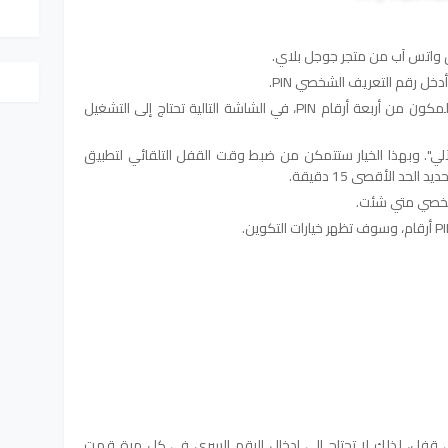
ق واتس آب من متجر جوجل بلاي.
ل رقم التعريف الشخصي PIN.
أدخل اختيارك لرقم التعريف الشخصي المكون من أربعة أرقام PIN، في الشاشة التالية تحتاج إلى التشغيل
آلي". وبهذا الخيار ستتمكن من ضبط وقت القفل التلقائي لتطبيق
حد الأقصى 15 دقيقة.
لشخصي متي شئت.
قفل، لذلك لا تحتاج إلى إدخال الرقم السري في كل مرة قمت