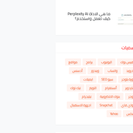
ما هي الاداة Perplexity AI
كيف تعمل واستخدم؟
سميات
فيس بوك
اليوتيوب
برامج
مواقع
درويد
واتساب
ويندوز
أدسنس
رة بلوجر
سيو SEO
ايميلات
ردوير
أنستغرام
التويتر
تيك توك
وجر
بنوك الالكترونية
تيليجرام
واي فاي
Snapchat
اجهزة الاستقبال
نكس
Yahoo