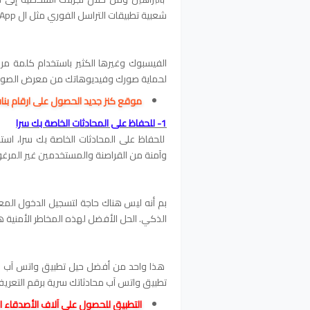
شعبية تطبيقات التراسل الفوري مثل ال WhatsApp.
الفيسبوك وغيرها الكثير باستخدام كلمة م
لحماية صورك وفيديوهاتك من معرض الصور ف
موقع كنز جديد الحصول على ارقام بنا
1-
للحفاظ على المحادثات الخاصة بك سرا
للحفاظ على المحادثات الخاصة بك سرا، اس
وآمنة من القراصنة والمستخدمين غير المرغ
بم أنه ليس هناك حاجة لتسجيل الدخول الم
الذكي. الحل الأفضل لهذه المخاطر الأمنية 
هذا واحد من أفضل حيل تطبيق واتس آب للح
تطبيق واتس آب محادثاتك سرية برقم التعريف الشخصي PIN المكون 
التطبيق للحصول على آلاف الأصدقاء ال