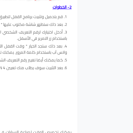
2- الخطوات
قم بتحميل وتثبيت برنامج القفل لتطبي
بعد ذلك ستظهر شاشة مكتوب عليها " أدخ
باستخدام زر التمرير في الأسفل.
بعد ذلك ستجد الخيار " وقت القفل ال
واتس آب باستخدام كلمة المرور. يمكنك تحديد ال
كما يمكنك أيضا تغيير رقم التعريف ا
بعد التثبيت سوف يطلب منك تعيين PIN 4 أرقام، وسوف تظهر خيارات التكوين.
يمكنك تخصيص الوقت لصناعة السيارات في 