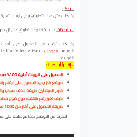
- تذكر:
إذا كنت مثل هذا التطبيق، يرجى ارسال تعليقا
- ملاحظة :
لا علاقة لهذا التطبيق على ال WhatsApp من الشركة في أي حال
إذا كنت ترغب في الحصول على أحدث 
اليوتيوب
شروحات
. يمكنك أيضًا متابعتنا ع
الفورية.
- إقـ ـرأ أيــ ضـ ـا :
الحصول على قروبات أجنبية 100% صدقني ستندم عليه
موقع كنز جديد الحصول على ارقام بنات
شرح للمبتدئين طريقة حذف حساب واتس آب
كيف تغير رقم هاتفك دون ضياع محادثات الوا
طريقة الحصول على أكتر من 1000 مجموعات الواتساب اجنبية كندا وأمريكا لتعارف في عدة مجالات
للمزيد من التوضيح كما عودناكم على م