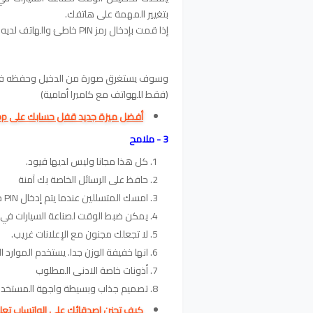
بتغيير المهمة على هاتفك.
إذا قمت بإدخال رمز PIN خاطئ والهاتف لديه كاميرا أمامية.
وسوف يستغرق صورة من الدخيل وحفظه في م
(فقط للهواتف مع كاميرا أمامية)
أفضل ميزة جديد قفل حسابك على WhatsApp باستخدام بصمة
3 - ملامح
كل هذا مجانا وليس لديها قيود.
حافظ على الرسائل الخاصة بك آمنة
امسك المتسللين عندما يتم إدخال PIN خاطئ. وقتا ممتعا :)
يمكن ضبط الوقت لصناعة السيارات في
لا تجعلك مجنون مع الإعلانات غريب.
انها خفيفة الوزن جدا. يستخدم الموارد
أذونات خاصة الادنى المطلوب
تصميم جذاب وبسيطة واجهة المستخدم
كيف تجنن اصدقائك على الواتساب تعلم 