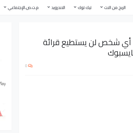
الربح من النت
تيك توك
الاندرويد
م.ت.ص.الإجتماعي
أي شخص لن يستطيع قرائة
فايسبوك
0