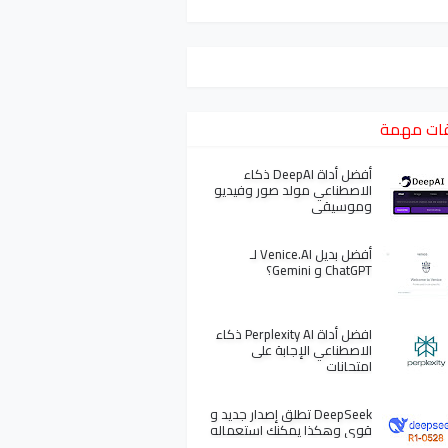
ات مهمة
أفضل أداة DeepAI ذكاء
الاصطناعي مولد صور وفيديو
وموسيقى
أفضل بديل Venice.AI لـ
ChatGPT و Gemini؟
افضل أداة Perplexity AI ذكاء
الاصطناعي الإجابة على
امتحانات
DeepSeek تطلق إصدار جديد و
قوي وهكذا يمكنك استعماله