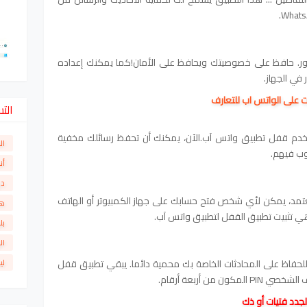
رور. حافظ على خصوصيتك ويحافظ على الأمان!كما يمكنك إعداده
ي الجهاز.
ت على الواتس اب للتعارف
الت
تخدم قفل تطبيق واتس آب.الآن، يمكنك أن تحفظ رسائلك مخفية
ال
وب فيهم.
أن
دو
عتمد، يمكن لأي شخص فتح حسابك على جهاز الكمبيوتر أو الهاتف
ها
هي تثبيت تطبيق القفل لتطبيق واتس آب.
بل
ال
فاظ على المحادثات الخاصة بك محمية دائما. يبقي تطبيق قفل
لي
من أربعة أرقام.
جدد فتيات أو ذك