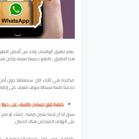
يعتبر تطبيق الواتساب واحد من أفضل التطب
هذا التطبيق ، بالطبع جميعنا نعرفه ولكن هناك
فكثيرة هي الأراء التي سمعناها حول أمن
دردشة تقنية بسيطة سوف نتعرف على إجابة ه
كيفية فتح حسابين واتساب على جهاز واحد 2021 بدون ع
سبق لنا ان قمنا بشرح كيفية
، إنشاء او
فتح 
على الهاتف للمبتدئين
هناك احتمال.
بالبراهين ومن خلال تجربتك الشخصية إلى ال