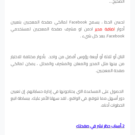
الصحيح…
لحسن الحظ ، يسمح Facebook لمالكي صفحة المعجبين بتعيين
أدوار
ا
ضافة مدير
ادمن او مشرف
صفحة المعجبين لمستخدمي
Facebook. بعد كل شيء .
اثنان أو ثلاثة أو أربعة رؤوس أفضل من واحد.
بأدوار مختلفة للاختيار
من بينها مثل المحرر والمعلن والمشرف والمحلل ، يمكن لمالكي
صفحة المعجبين.
الحصول على المساعدة التي يحتاجونها في إدارة حساباتهم. إن تعيين
دور أسهل مما تتوقع. في الواقع ، لقد سهلنا الأمر عليك. ببساطة اتبع
الخطوات أدناه.
2.أسباب حظر نشر في صفحتك