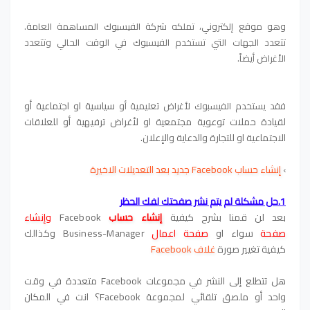
وهو موقع إلكتروني، تملكه شركة الفيسبوك المساهمة العامة.
تتعدد الجهات التي تستخدم الفيسبوك في الوقت الحالي وتتعدد
الأغراض أيضاً.
سياسية او اجتماعية أو
فقد يستخدم الفيسبوك لأغراض تعليمية أو
لقيادة حملات توعوية مجتمعية او لأغراض ترفيهية أو للعلاقات
الاجتماعية او للتجارة والدعاية والإعلان.
›
إنشاء حساب Facebook جديد بعد التعديلات الاخيرة
1.حل مشكلة لم يتم نشر صفحتك لفك الحظر
بعد لن قمنا بشرح كيفية
إنشاء حساب
acebook
F
و
إنشاء
صفحة
سواء او
صفحة اعمال
Business-Manager
وكذالك
كيفية
تغيير صورة
غلاف Facebook
هل تتطلع إلى النشر في مجموعات Facebook متعددة في وقت
واحد أو ملصق تلقائي لمجموعة Facebook؟ انت في المكان