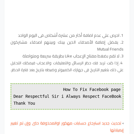
1. احرص علي عدم اضافة أكثر من عشرة أشخاص فى اليوم الواحد
2. يفضل إضافة الأصدقاء الذين بينك وبينهم اصدقاء مشتركون
Mutual Friends
3. لا تقم بضغط مفتاح الإعجاب Like بطريقة سريعة ومتواصلة
4. إذا كنت تريد فك حظر الرسائل والتعليقات والاعجاب فيمكنك التحايل
علي ذلك بتغيير التاريخ فى جهازك الكمبيوتر وضبطه بتاريخ بعد فترة الحظر.
How To Fix Facebook page
Dear Respectful Sir i Always Respect FaceBook Poli
Thank You
›
تحديث جديد استرجاع حسابات مهكور اوالمحذوفة حتى وإن تم تغيير
إيميلاتها