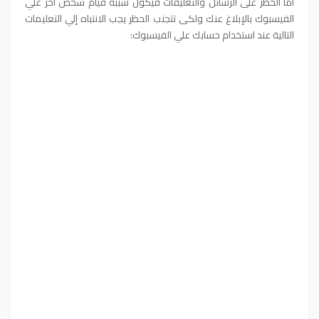
أما الحظر على الرسائل والتعليقات فيكون سببه قيام شخص آخر علي
الفيسبوك بالإبلاغ عنك
ولكى تتجنب الحظر يجب الانتباه إلي التعليمات
التالية عند استخدام حسابك علي الفيسبوك: