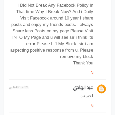
I Did Not Break Any Facebook Policy in
That time Why I Break Now? And i Daily
Visit Facebook around 10 year i share
posts and enjoy my friends posts. i always
Share less Posts on my page Please Visit
INTO My Page and u will see sir i think its
error Please Lift My Block. sir i am
aspecting positive response from u. Please
remove my block
Thank You
رد
عبد الهادي
15/7/21 6:43 ص
احسنت
رد