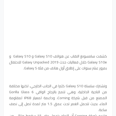
كشفت سامسونغ النقاب عن هواتف Galaxy S10 و Galaxy S10 و
Galaxy S10e خلال فعاليات حدث Galaxy Unpacked 2019 للاحتفال
بمرور عشر سنوات على إطلاق أول هاتف من فئة Galaxy S.
وتشترك سلسلة Galaxy S10 كثيرا في الجانب الخارجي، لكنها مختلفة
من الناحية الداخلية، وهي تتميز بالزجاج الواقي Gorilla Glass 6
المصنع من قبل شركة Corning، وداعمة لمعيار IP68 لمقاومة
الماء، بحيث تتحمل الغمر تحت عمق 1.5 متر لمدة تصل إلى نصف
ساعة.
وتزعم شركة Corning أن الزجاج يتحمل حتى 15 سقوط متتالي من