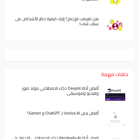
هل تعرضت للإزعاج؟ إليك كيفية حظر الأشخاص على
سناب شات!
حلقات مهمة
أفضل أداة DeepAI ذكاء الاصطناعي مولد صور
وفيديو وموسيقى
أفضل بديل Venice.AI لـ ChatGPT و Gemini؟
افضل أداة Perplexity AI ذكاء الاصطناعي الإجابة على