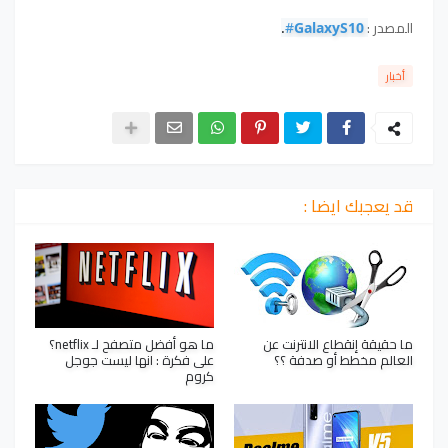
المصدر :
. 
#
GalaxyS10
أخبار
قد يعجبك ايضا :
ما حقيقة إنقطاع الانترنت عن
ما هو أفضل متصفح لـ netflix؟
العالم مخطط أو صدفة ؟؟
على فكرة : انها ليست جوجل
كروم