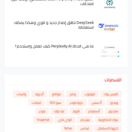
امتحانات
DeepSeek تطلق إصدار جديد و قوي وهكذا يمكنك
استعماله
ما هي الاداة Perplexity AI كيف تعمل واستخدم؟
التسميات
الفيس بوك
اليوتيوب
برامج
مواقع
أندرويد
واتساب
ويندوز
أدسنس
دورة بلوجر
سيو SEO
ايميلات
هاردوير
أنستغرام
التويتر
تيك توك
بلوجر
بنوك الالكترونية
تيليجرام
الواي فاي
Snapchat
اجهزة الاستقبال
لينكس
Yahoo