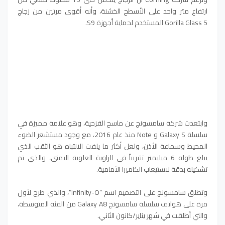
ارتفاع متر واحد على الأسطح الخشنة، وأنه أقوى مرتين من زجاج
Gorilla Glass 5 المستخدم لحماية أجهزة S9.
وابتعدت شركة سامسونج عن ماسح القزحية، وهو علامة مميزة في
سلسلة Galaxy S و Note منذ عام 2016، مع وجود مستشعر الضوء
المحيط وسماعة الأذن، ولعل أكثر ما يلفت الانتباه هو الثقب الذي
يبلغ طوله 6 ميليمتر تقريباً في الزاوية العلوية اليمنى، والذي تم
تشكيله بدقة لاستيعاب الكاميرا الأمامية.
وتطلق سامسونج على التصميم اسم “Infinity-O”، والذي طرح لأول
مرة على هواتف سلسلة سامسونج Galaxy A8 من الفئة المتوسطة،
والتي أطلقت في شهر يناير/كانون الثاني.