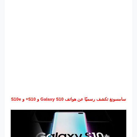
سامسونغ تكشف رسميًا عن هواتف Galaxy S10 و S10+ و S10e