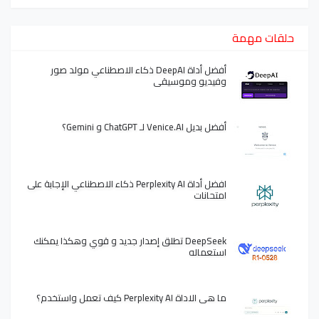
حلقات مهمة
أفضل أداة DeepAI ذكاء الاصطناعي مولد صور
وفيديو وموسيقى
أفضل بديل Venice.AI لـ ChatGPT و Gemini؟
افضل أداة Perplexity AI ذكاء الاصطناعي الإجابة على
امتحانات
DeepSeek تطلق إصدار جديد و قوي وهكذا يمكنك
استعماله
ما هي الاداة Perplexity AI كيف تعمل واستخدم؟