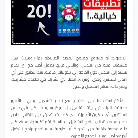
الاندرويد، أو مشروع مفتوح المصدر المرتبطة بها (أوسب)، هي
مشتقات فنية من لينكس، وبالتالي فإنها تعمل أصلا مع أي نظام
يستند إلى لينكس دون الحاجة إلى تكوينات إضافية. هذا ينطبق على أي
البديل لينكس، وحتى أوس X، أيضا، التي تشترك في قاعدة مشتركة.
ومع ذلك، لنظام التشغيل ويندوز
- الأكثر استخداما على نطاق واسع نظام التشغيل بيسي - الأمور
مختلفة قليلا. في بيئة التشغيل ل ميكروسوفت، كل شيء عن
السائقين. أي مكون الأجهزة التي كنت قد تعلق على النظام الخاص
بك، وسوف تتطلب برامج التشغيل المناسبة ليتم تكوينها، سواء كان
ذلك قطعة داخلية من الأجهزة أو الطرفية. سنستخدم برامج تشغيل
أندرويد أدب أوسب لجميع الأجهزة.