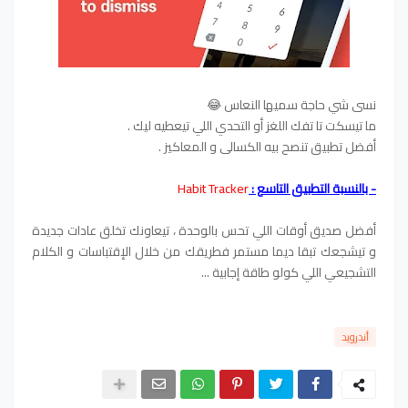
نسى شي حاجة سميها النعاس 😂
ما تيسكت تا تفك اللغز أو التحدي اللي تيعطيه ليك .
أفضل تطبيق تنصح بيه الكسالى و المعاكيز .
- بالنسبة التطبيق التاسع :
Habit Tracker
أفضل صديق أوقات اللي تحس بالوحدة ، تيعاونك تخلق عادات جديدة
و تيشجعك تبقا ديما مستمر فطريقك من خلال الإقتباسات و الكلام
التشجيعي اللي كولو طاقة إجابية ...
أندرويد