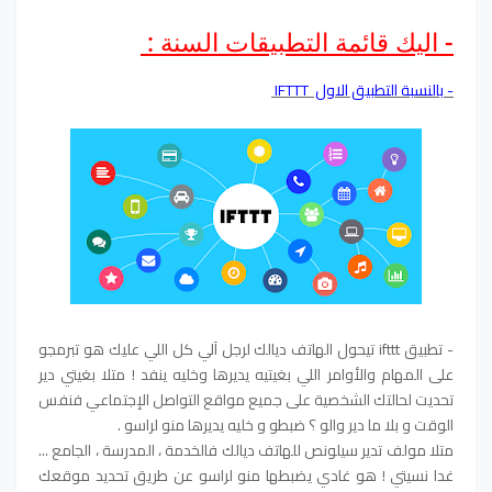
- اليك قائمة التطبيقات السنة :
- بالنسبة التطبيق الاول IFTTT
- تطبيق ifttt تيحول الهاتف ديالك لرجل آلي كل اللي عليك هو تبرمجو
على المهام والأوامر اللي بغيتيه يديرها وخليه ينفد ! متلا بغيتي دير
تحديت لحالتك الشخصية على جميع مواقع التواصل الإجتماعي فنفس
الوقت و بلا ما دير والو ؟ ضبطو و خليه يديرها منو لراسو .
متلا مولف تدير سيلونص للهاتف ديالك فالخدمة ، المدرسة ، الجامع ...
غدا نسيتي ! هو غادي يضبطها منو لراسو عن طريق تحديد موقعك