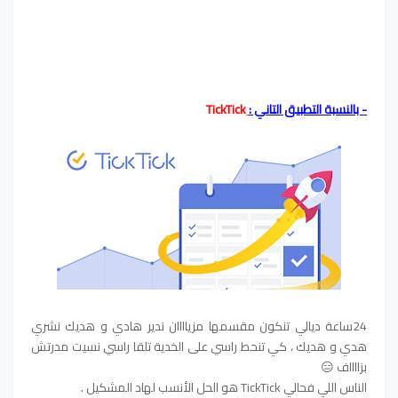
- بالنسبة التطبيق التاني :
TickTick
24ساعة ديالي تنكون مقسمها مزياااان ندير هادي و هديك نشري
هدي و هديك ، كي تنحط راسي على الخدية تلقا راسي نسيت مدرتش
بزااااف 😑
الناس اللي فحالي TickTick هو الحل الأنسب لهاد المشكيل .