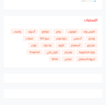
التسميات
الفيس بوك
اليوتيوب
برامج
مواقع
أندرويد
واتساب
ويندوز
أدسنس
دورة بلوجر
سيو SEO
ايميلات
هاردوير
أنستغرام
التويتر
تيك توك
بلوجر
بنوك الالكترونية
تيليجرام
الواي فاي
Snapchat
اجهزة الاستقبال
لينكس
Yahoo