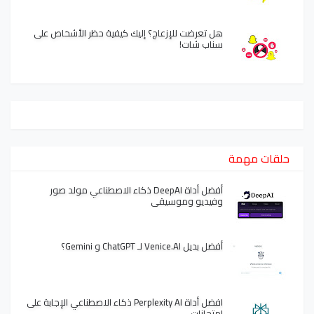
هل تعرضت للإزعاج؟ إليك كيفية حظر الأشخاص على
سناب شات!
حلقات مهمة
أفضل أداة DeepAI ذكاء الاصطناعي مولد صور
وفيديو وموسيقى
أفضل بديل Venice.AI لـ ChatGPT و Gemini؟
افضل أداة Perplexity AI ذكاء الاصطناعي الإجابة على
امتحانات