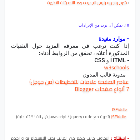
›
شرح واجهه بلوجر الجديده بعد التحديثات الاخيرة
10. يمكن أن تزيد من الإيرادات
- موارد مفيدة
إذا كنت ترغب في معرفة المزيد حول التقنيات
المذكورة أعلاه ، تحقق من الروابط أدناه:
- HTML و CSS
w3schools
- مدونة قالب المدون
عناصر الصفحة علامات للتخطيطات (من جوجل)
7 أنواع صفحات Blogger
JSFiddle
-
-
JSFiddle
(تجربة مع javascript / jquery code في نافذة تفاعلية)
- استنتاج :
التجاوب جانب مهم من القالب يجب الاهتمام به و اخذه