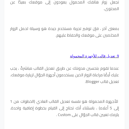
تجعل زوار هاتفك المحمول يعودون إلى موقعك بعيدًا عن
المحتوى.
بمعنى آخر ، فإن توفير تجربة مستخدم جيدة هو وسيلة لحمل الزوار
المخلصين على موقعك والحفاظ عليهم.
9. تعديل قالب للأجهزة المحمولة
عندما تقوم بتحسين مدونتك عن طريق تعديل القالب مباشرةً ، يجب
عليك أيضًا مراعاة الزوار الذين يستخدمون أجهزة الجوّال لزيارة موقعك.
تعديل قالب Blogger.
للأجهزة المحمولة هو نفسه تعديل القالب العادي (الخطوات من 1
إلى 5 أعلاه) ، باستثناء أنك تحتاج إلى القيام بخطوة إضافية واحدة.
يلزمك تعيين قالب الجوّال على Custom .