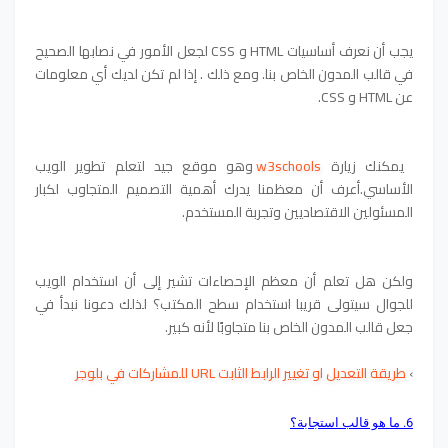
يجب أن نعرف أساسيات HTML و CSS لجعل الأمور في نصابها الصحيح
في قالب المدون الخاص بنا. ومع ذلك .
إذا لم تكن لديك أي معلومات
عن HTML و CSS.
يمكنك زيارة
w3schools
وهو موقع جيد لتعلم تطوير الويب
الأساسي.
أعرف أن معظمنا يدرك أهمية التصميم المتجاوب لكبار
المسئولين الاقتصاديين وتجربة المستخدم.
ولكن هل تعلم أن معظم الإحصاءات تشير إلى أن استخدام الويب
للجوال سيتولى قريبا استخدام سطح المكتب؟
لذلك دعونا نبدأ في
جعل قالب المدون الخاص بنا متجاوبًا لأنه كبير.
›
طريقة التعديل او تغيير الرابط الثابت URL للمشاركات في بلوجر
6. ما هو قالب استجابة؟