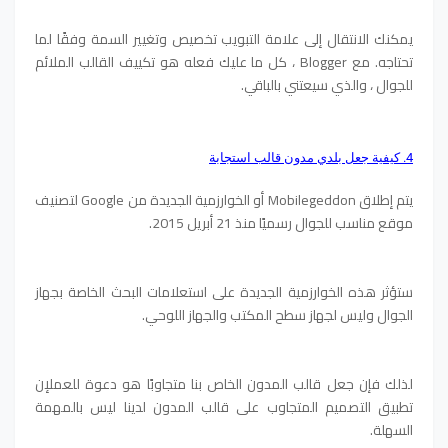
يمكنك الانتقال إلى علامة التبويب تخصيص وتغيير السمة وفقًا لما
تحتاجه.
مع Blogger ، كل ما عليك فعله هو تكييف القالب الملائم
للجوال ، والذي سيعتني بالباقي.
4. كيفية جعل بلدي مدون قالب استجابة
يتم إطلاق Mobilegeddon أو الخوارزمية الجديدة من Google لتصنيف
موقع مناسب للجوال رسميًا منذ 21 أبريل 2015.
ستؤثر هذه الخوارزمية الجديدة على استعلامات البحث الخاصة بجهاز
الجوال
وليس لجهاز سطح المكتب والجهاز اللوحي.
لذلك فإن جعل قالب المدون الخاص بنا متجاوبًا هو دعوة للعمل
إن
تطبيق التصميم المتجاوب على قالب المدون لدينا ليس بالمهمة
السهلة.