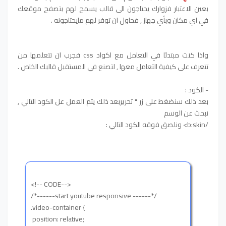
بعين الاعتبار فزوارك يحتاجون الى قالب يسمح لهم بتصفح موقعك
في اي مكان وبأي جهاز , فحاول ان توفر لهم مايحتاجونه .
واذا كنت مبتدئا في التعامل مع اكواد css فجرب ان تتعلمها من
تتعرف على كيفية التعامل معها , لتصنع في المستقبل قالبك الخاص .
- الكود :
بعد ذلك سنضغط على زر " تحريربعد ذلك يتم العمل عل الكود التالي ,
نبحث عن الوسم
/b:skin> ونلصق فوقه الكود التالي :
<!-- CODE-->
/*------start youtube responsive ------*/
.video-container {
position: relative;