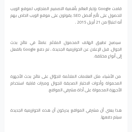
قامت Google بإخبار العالم بأهمية التصميم المتجاوب لموقع الويب
للحصول على تأثير أفضل SEO. يقولون على موقع الويب الخاص بهم
أنه اعتبارًا من 21 أبريل 2015 .
سيصبح تطبيق الهاتف المحمول الملائم عاملاً في نتائج بحث
الجوال.
قبل الإعلان عن الخوارزمية الجديدة ، تم دفع Google بالفعل
إلى أنواع مختلفة.
من الأشياء مثل العلامات الملائمة للجوّال على نتائج بحث الأجهزة
المحمولة وأدوات الاختبار الصديقة للجوال
وميزات قابلية استخدام
الأجهزة المحمولة على أداة مشرفي المواقع.
هذا يعني أن مشرفي المواقع يدركون أن هذه الخوارزمية الجديدة
سيتم دفعها.