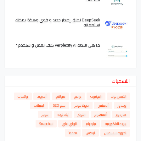
DeepSeek تطلق إصدار جديد و قوي وهكذا يمكنك
استعماله
ما هي الاداة Perplexity AI كيف تعمل واستخدم؟
التسميات
الفيس بوك
اليوتيوب
برامج
مواقع
أندرويد
واتساب
ويندوز
أدسنس
دورة بلوجر
سيو SEO
ايميلات
هاردوير
أنستغرام
التويتر
تيك توك
بلوجر
بنوك الالكترونية
تيليجرام
الواي فاي
Snapchat
اجهزة الاستقبال
لينكس
Yahoo