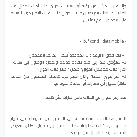
وإلا فلن تتمكن من رؤية أي تغييرات تجريها على أجزاء الجوال من
القالب.
افتراضيًا ، يتم تعيين قالب الجوال على القالب الافتراضي. لتعيينه
على مخصص ، قم بما يلي:
<b:if cond='data:mobile'>
1- انقر فوق زر الإعدادات الموجود أسفل الهاتف المحمول.
2- سيؤدي هذا إلى فتح نافذة جديدة وبمجرد الوصول إلى هناك ،
اختر "قالب مخصص للجوال" ضمن "اختيار قالب الجوال"
3- انقر فوق "حفظ" والآن أصبح جزء هاتفك المحمول من القالب
جاهزًا لقبول أي تغييرات أو إضافات تقوم بها.
يقع رمز الجوال في القالب داخل عبارات مثل هذه :
لاختبار تعديلاتك ، لست بحاجة إلى التحقق من مدونتك على جهاز
محمول ، يمكنك فقط إضافة؟ m = 1 في نهاية عنوان URL وسيعرض
المتصفح إصدار الجوال من موقعك.