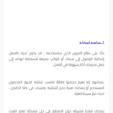
1. مواضيع استجابة
بناءً على نظام التدوين الذي ستستخدمه ، قد يكون لديك بالفعل
إمكانية الوصول إلى سمات أو قوالب سريعة الاستجابة تهدف إلى
جعل مدونتك أكثر سهولة في التنقل.
يمكنهم إما تغيير حجمها تلقائيًا لتناسب شاشة الجهاز المحمول
المستخدم أو يمكنك ضبط حجم الشاشة بنفسك. في كلتا الحالتين ،
لديك خيار بسيط للغاية .
يمكنك فقط تنشيطه دون الاضطرار إلى حل مشكلة تعلم العبث