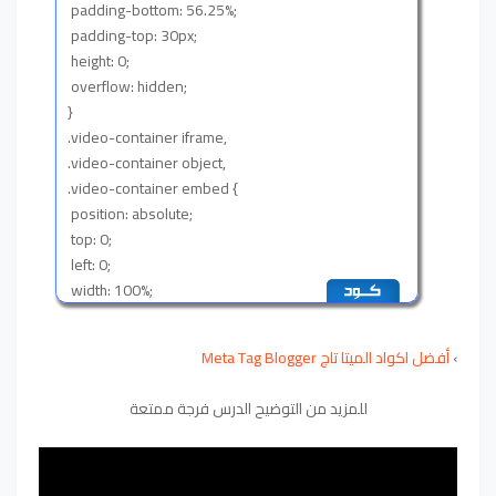
padding-bottom: 56.25%;
padding-top: 30px;
height: 0;
overflow: hidden;
}
.video-container iframe,
.video-container object,
.video-container embed {
position: absolute;
top: 0;
left: 0;
width: 100%;
height: 100%;
}
›
أفضل اكواد الميتا تاج Meta Tag Blogger
.entry-content img,
.entry-content iframe,
للمزيد من التوضيح الدرس فرجة ممتعة
.entry-content object,
.entry-content embed {
max-width: 100%;}
/*------end youtube responsive ------*/