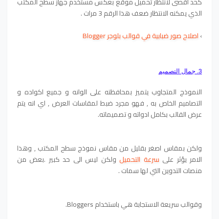
كحد اقصى لانتظار تحميل موقع بعكس مستخدم جهاز سطح المكتب
الذي يمكنه الانتظار ضعف هذا الرقم 3 مرات .
›
اصلاح صور ضبابية في قوالب بلوجر Blogger
3. جمال التصميم
النموذج المتجاوب يتميز بمحافظته على الوانه و جميع اكواده و
التصاميم الخاص به , فهو مجرد ضبط لمقاسات العرض , اي انه يتم
عرض القالب بكامل ادواته و تصميماته.
ولكن بمقاس اصغر بقليل من مقاس نموذج سطح المكتب , وهذا
الامر يؤثر على
سرعة التحميل
ولكن ليس الى حد كبير .
بعض من
منصات التدوين التي لها سمات .
وقوالب سريعة الاستجابة هي باستخدام Bloggers.