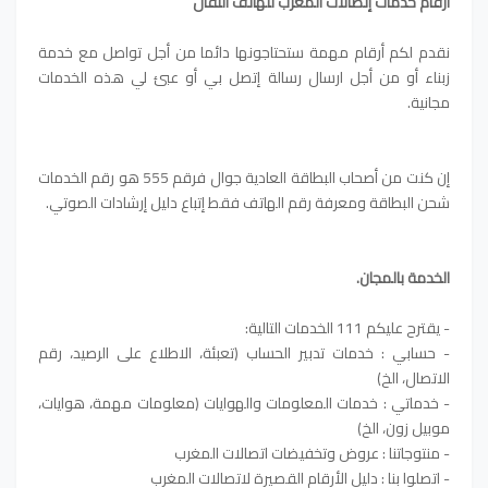
أرقام خدمات إتصالات المغرب للهاتف النقال
نقدم لكم أرقام مهمة ستحتاجونها دائما من أجل تواصل مع خدمة
زبناء أو من أجل ارسال رسالة إتصل بي أو عبئ لي هذه الخدمات
مجانية.
إن كنت من أصحاب البطاقة العادية جوال فرقم 555 هو رقم الخدمات
شحن البطاقة ومعرفة رقم الهاتف فقط إتباع دليل إرشادات الصوتي.
الخدمة بالمجان.
- يقترح عليكم 111 الخدمات التالية:
- حسابي : خدمات تدبير الحساب (تعبئة، الاطلاع على الرصيد، رقم
الاتصال، الخ)
- خدماتي : خدمات المعلومات والهوايات (معلومات مهمة، هوايات،
موبيل زون، الخ)
- منتوجاتنا : عروض وتخفيضات اتصالات المغرب
- اتصلوا بنا : دليل الأرقام القصيرة لاتصالات المغرب