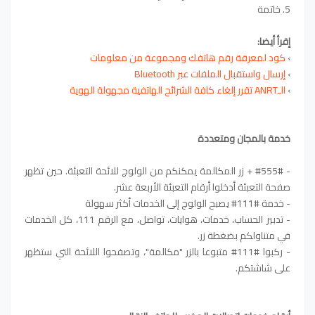
5. خاتمة
إقرأ أيضا:
›
كود لمعرفة رقم هاتفك ومجموعة من معلومات
›
إرسال واستقبال الملفات عبر Bluetooth
›
الـANRT تقرر إلغاء كافة الشرائح الهاتفية مجهولة الهوية
خدمة بالمجان ومتعددة
- #555# + زر المكالمة يمكنكم من الولوج للائحة التعبئة. حين تظهر
صفحة التعبئة أدخلوا أرقام التعبئة الأربعة عشر.
- خدمة #111# يصبح الولوج إلى الخدمات أكثر سهولة​
- تدبير الحساب، خدمات، هوايات، تواصل، مع الرقم 111، كل الخدمات
في متناولكم بضغطة زر.
- ركبوا #111# متبوعا بالزر "مكالمة"، وتصفحوا اللائحة التي ستظهر
على شاشتكم.