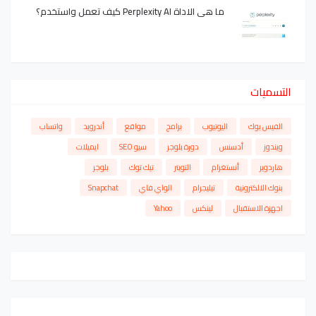
ما هي الاداة Perplexity AI كيف تعمل واستخدم؟
التسميات
الفيس بوك
اليوتيوب
برامج
مواقع
أندرويد
واتساب
ويندوز
أدسنس
دورة بلوجر
سيو SEO
ايميلات
هاردوير
أنستغرام
التويتر
تيك توك
بلوجر
بنوك الالكترونية
تيليجرام
الواي فاي
Snapchat
اجهزة الاستقبال
لينكس
Yahoo