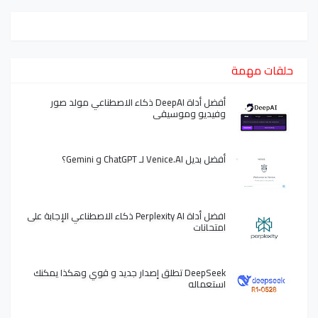
حلقات مهمة
أفضل أداة DeepAI ذكاء الاصطناعي مولد صور
وفيديو وموسيقى
أفضل بديل Venice.AI لـ ChatGPT و Gemini؟
افضل أداة Perplexity AI ذكاء الاصطناعي الإجابة على
امتحانات
DeepSeek تطلق إصدار جديد و قوي وهكذا يمكنك
استعماله