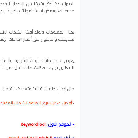
لديها ميزة أكثر تقدمًا من الإصدار الأ
AdSense ويمكن استخدامها لأغراض تحسين محركات البحث.
يحلل المعلومات ويولد أفكار الكلمات الرئ
تستهدفه والحصول على أفكار الكلمات الرئيس
يعرض عدد عمليات البحث الشهرية والمنافسة
للمعلنين في AdSense. هناك المزيد من الخيارات الأخرى .
مثل إدخال كلمات رئيسية متعددة ، وتحميل قائ
›
أفضل مكان سري لاضافة الكلمات المفتاحي
- الموقع الاول :
KeywordTool