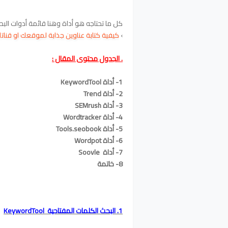
كل ما تحتاجه هو أداة وهنا قائمة أدوات البح
›
كيفية كتابة عناوين جذابة لموقعك او قناتك 
. الجدول محتوى المقال :
1- أداة
KeywordTool
2- أداة
Trend
3- أداة
SEMrush
4- أداة
Wordtracker
5- أداة
Tools.seobook
6- أداة
Wordpot
7- أداة
Soovle
8- خاتمة
1. البحث الكلمات المفتاحية KeywordTool