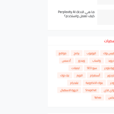
ما هي الاداة Perplexity AI
كيف تعمل واستخدم؟
سميات
فيس بوك
اليوتيوب
برامج
مواقع
درويد
واتساب
ويندوز
أدسنس
رة بلوجر
سيو SEO
ايميلات
ردوير
أنستغرام
التويتر
تيك توك
وجر
بنوك الالكترونية
تيليجرام
واي فاي
Snapchat
اجهزة الاستقبال
نكس
Yahoo