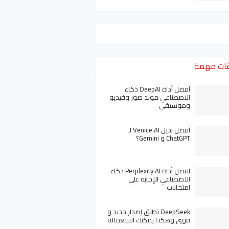
ات مهمة
أفضل أداة DeepAI ذكاء
الاصطناعي مولد صور وفيديو
وموسيقى
أفضل بديل Venice.AI لـ
ChatGPT و Gemini؟
افضل أداة Perplexity AI ذكاء
الاصطناعي الإجابة على
امتحانات
DeepSeek تطلق إصدار جديد و
قوي وهكذا يمكنك استعماله