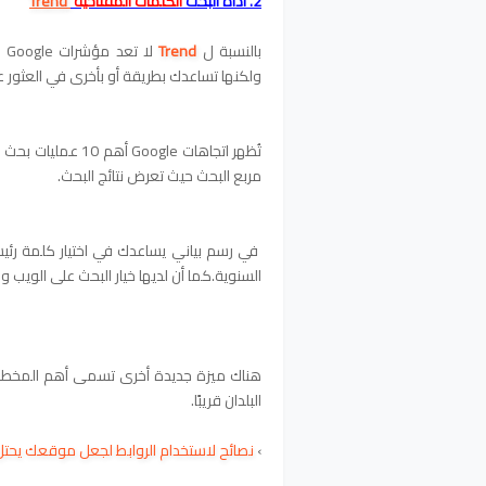
2. أداة
البحت
الكلمات المفتاحية
Trend
بالنسبة ل
Trend
ولكنها تساعدك بطريقة أو بأخرى في العثور ع
تُظهر اتجاهات gle
مربع البحث حيث تعرض نتائج البحث.
في رسم بياني يساعدك في اختيار كلمة رئيس
السنوية.كما أن لديها خيار البحث على الويب 
هناك ميزة جديدة أخرى تسمى أهم المخطط
البلدان قريبًا.
›
نصائح لاستخدام الروابط لجعل موقعك يحتل