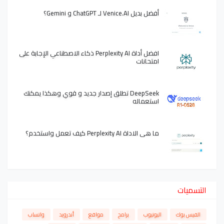
أفضل بديل Venice.AI لـ ChatGPT و Gemini؟
افضل أداة Perplexity AI ذكاء الاصطناعي الإجابة على
امتحانات
DeepSeek تطلق إصدار جديد و قوي وهكذا يمكنك
استعماله
ما هي الاداة Perplexity AI كيف تعمل واستخدم؟
التسميات
الفيس بوك
اليوتيوب
برامج
مواقع
أندرويد
واتساب