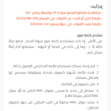
إقرأ أيضا :
›
مشاهدة مقاطع الفيديو بجودة 4K بواسطة برنامج VLC
›
طريقة تنزيل أو البحث عن القنوات على الرسيفر ECHOLINK ZEN‏
›
طريقة ترتيب القنوات على جهاز رسبتور Echolink Zen
ستخدم كلمة مرور
على الأقل ، إذا كنت ستستخدم كلمة مرور سهلة التذكر ، فضع حرفًا
خاصًا ($ ،٪ ، وما إلى ذلك) في البداية أو النهاية - ستجعلها أكثر أمانًا
بشكل كبير .
قم بإعداد شبكتك لاستخدام قائمة التحكم في الوصول (ACL).
هذه قائمة بأجهزة كمبيوتر محددة وموثوقة سيسمح لها
بالاتصال بشبكتك.
لكل كمبيوتر في القائمة ،
ستحتاج إلى تحديد ما يسمى بعنوان MAC الخاص به (أو عنوان
MAC الخاص بشبكة LAN).
ستجد عنوان MAC مكتوبًا في الجزء السفلي من جهاز كمبيوتر
محمول ،