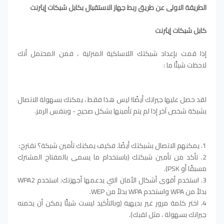
الطريقة الاولى عن طريق ربط جهاز الاستقبال بكابل شبكات إيثرنت
كابل شبكات إيثرنت
إذا قمت بإعداد شبكتك اللاسلكية المنزلية ، فمن المحتمل أنك
لاحظت شيئًا ما :
لقد حصل عليها جيرانك أيضًا! ليس هذا فقط ، يمكنك بسهولة الاتصال
بشبكة شخص آخر إذا لم يتم تأمينها بشكل صحيح - وبنفس الرمز.
1. يمكنهم الاتصال بشبكتك أيضًا. فكيف يمكنك تأمين شبكة؟ نقترح:
2. تأكد من تأمين شبكتك (باستخدام ما يسمى بالمفتاح المشترك
مسبقًا أو PSK).
3. استخدم أقوى أشكال الأمان التي يدعمها أجهزتك: استخدم WPA2
بدلاً من WPA واستخدم WPA بدلاً من WEP.
4. اختر كلمة مرور غير بديهية (وبالتأكيد ليست شيئًا يمكن أن يخمنه
جيرانك بسهولة ، مثل لقبك).