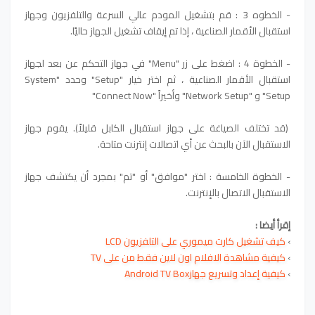
- الخطوه 3 : قم بتشغيل المودم عالي السرعة والتلفزيون وجهاز
استقبال الأقمار الصناعية ، إذا تم إيقاف تشغيل الجهاز حاليًا.
- الخطوة 4 : اضغط على زر "Menu" في جهاز التحكم عن بعد لجهاز
استقبال الأقمار الصناعية ، ثم اختر خيار "Setup" وحدد "System
Setup" و "Network Setup" وأخيراً "Connect Now"
(قد تختلف الصياغة على جهاز استقبال الكابل قليلاً). يقوم جهاز
الاستقبال الآن بالبحث عن أي اتصالات إنترنت متاحة.
- الخطوة الخامسة : اختر "موافق" أو "تم" بمجرد أن يكتشف جهاز
الاستقبال الاتصال بالإنترنت.
إقرأ أيضا :
›
كيف تشغيل كارت ميموري على التلفزيون LCD
›
كيفية مشاهدة الافلام اون لاين فقط من على TV
›
كيفية إعداد وتسريع جهازAndroid TV Box