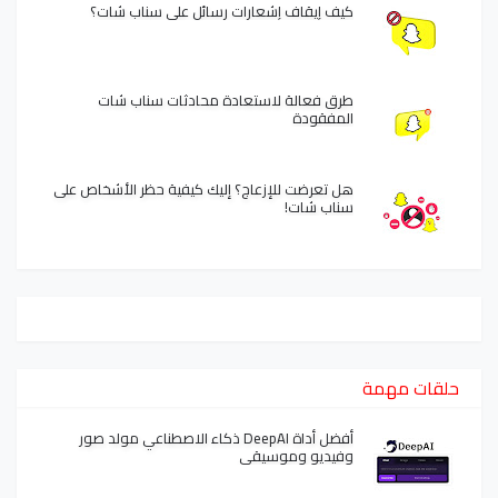
كيف إيقاف إشعارات رسائل على سناب شات؟
طرق فعالة لاستعادة محادثات سناب شات
المفقودة
هل تعرضت للإزعاج؟ إليك كيفية حظر الأشخاص على
سناب شات!
حلقات مهمة
أفضل أداة DeepAI ذكاء الاصطناعي مولد صور
وفيديو وموسيقى