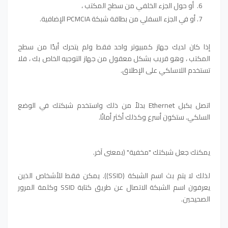
أو حول الجزء الخلفي من سطح المكتب ،
أو في الجزء السفلي من بطاقة شبكة PCMCIA الإضافية.
إذا كان لديك جهاز كمبيوتر واحد فقط ولم يتحرك أبدًا من سطح
المكتب ، وهو قريب بشكل معقول من جهاز التوجيه الخاص بك ، فلا
تستخدم اللاسلكي على الإطلاق.
اتصل بكبل Ethernet بدلاً من ذلك واستخدم شبكتك في الوضع
السلكي. ستكون أسرع وكذلك أكثر أمانًا.
يمكنك جعل شبكتك "مخفية" (بمعنى آخر.
لذلك لا يتم بث اسم الشبكة (SSID)). يمكن فقط للأشخاص الذين
يعرفون اسم الشبكة الاتصال عن طريق كتابة SSID وكلمة المرور
الصحيحين.