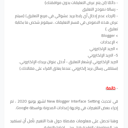
- دائمًا {لن يتم عرض التعليقات بدون موافقتك}
- رسالة نموذج التعليق
- (الرجاء عدم إدخال أي رابط بريد عشوائي في مربع التعليق.) {سيتم
عرض هذه النصوص في قسم التعليقات ، سيقوم شخص ما بكتابة
تعليق. }
> Blogger
> الإعدادات
> البريد الإلكتروني
5- البريد الإلكتروني
البريد الإلكتروني لإشعار التعليق - أدخل عنوان بريدك الإلكتروني.
(ستتلقى رسائل بريد إلكتروني عندما يعلق القراء على مقالاتك.)
-
خاتمة
:
في تحديث New Blogger Interface Setting لشهر يونيو 2020 ، تم
إجراء بعض التغييرات في واجهة إعدادات المدونة بواسطة Google.
وهنا تحصل على معلومات مفصلة حول هذا التغيير.
نأمل أن تستفيد
من المعلومات الواردة هنا ، يرجى إخبارنا بالتعليق.