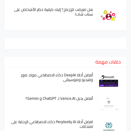
هل تعرضت للإزعاج؟ إليك كيفية حظر الأشخاص على
سناب شات!
حلقات مهمة
أفضل أداة DeepAI ذكاء الاصطناعي مولد صور
وفيديو وموسيقى
أفضل بديل Venice.AI لـ ChatGPT و Gemini؟
افضل أداة Perplexity AI ذكاء الاصطناعي الإجابة على
امتحانات