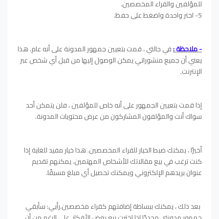
للمؤلفين والقراء المخصصين.
5- اختر واحدة واضغط على حفظ.
- ملاحظة :
في حالتي ، قمت بتعيين جمهور المدونة على أنه عام. هذا
يعني أن جميع منشوراتي يمكن الوصول إليها من قبل أي شخص عبر
الإنترنت.
إذا قمت بتعيين الجمهور على أنه خاص للمؤلفين ، فلن يتمكن أحد
سواك أنت والمؤلفون المشاركون من عرض محتويات المدونة.
أخيرًا ، يمكنك ضبط الخيار للقراء المخصصين. هذا خيار مفيد للغاية إذا
كنت ترغب في بيع مقالاتك للأشخاص المهتمين. يمكنهم تقديم
عنوان بريدهم الإلكتروني ويمكنك تحصيل أي مبلغ مسبقًا.
بعد ذلك ، يمكنك ببساطة إضافتهم كقراء مخصصين.رأيي: سأبقي
جمهور مدونتي محددًا إذا اخترت بيع بعض الأفكار. على الرغم من أن