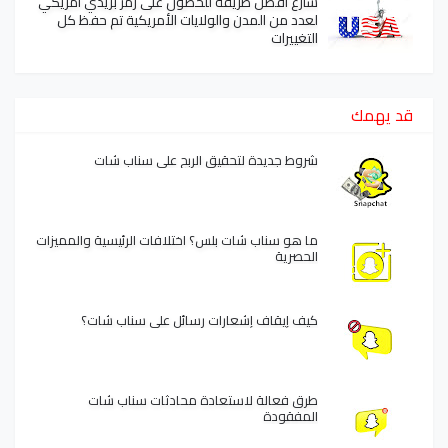
سارع أفضل طريقة للحصول على رمز بريدي امريكي
لعدد من المدن والولايات الأمريكية تم حفظ كل
التغييرات
قد يهمك
شروط جديدة لتحقيق الربح على سناب شات
ما هو سناب شات بلس؟ اختلافات الرئيسية والمميزات
الحصرية
كيف إيقاف إشعارات رسائل على سناب شات؟
طرق فعالة لاستعادة محادثات سناب شات
المفقودة