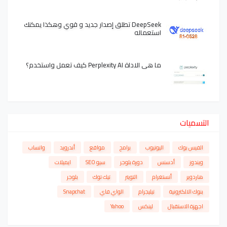
DeepSeek تطلق إصدار جديد و قوي وهكذا يمكنك
استعماله
ما هي الاداة Perplexity AI كيف تعمل واستخدم؟
التسميات
الفيس بوك
اليوتيوب
برامج
مواقع
أندرويد
واتساب
ويندوز
أدسنس
دورة بلوجر
سيو SEO
ايميلات
هاردوير
أنستغرام
التويتر
تيك توك
بلوجر
بنوك الالكترونية
تيليجرام
الواي فاي
Snapchat
اجهزة الاستقبال
لينكس
Yahoo