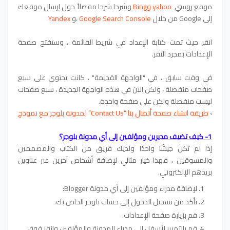
موقع روسي
yahoo وBing
وشرحا شرحا مفصلاً حول إرسال موقعك
إلى Google من خلال
Google Search Console
،و
Yandex
انقر حيث تمت كتابة الإعداد في شريط القائمة ، وستفتح صفحة
الإعدادات بمجرد النقر.
في وقت سابق ، في "الواجهة القديمة" ، كانت تحتوي على سبع
صفحات منفصلة ، ولكن الآن في هذه الواجهة الجديدة ، سبع صفحات
ليست منفصلة ولكن على صفحة واحدة.
›
طريقة انشاء صفحة أتصال بنا “Contact Us” لمدونة بلوجر مع نموذج
1- كيف تضيف مديرين ومؤلفين إلى أي مدونة بلوجر؟
إذا لم تكن جيشًا واحدًا ولديك فريق من الكتاب والمصممين
والمسوقين ، فهذا خيار مثالي لإضافة أشخاص آخرين عبر عناوين
بريدهم الإلكتروني.
لإضافة مدراء ومؤلفين إلى أي مدونة Blogger:
تأكد من تسجيل الدخول إلى حساب بلوجر الخاص بك.
قم بزيارة صفحة الإعدادات.
قم بالتمرير لأسفل إلى مدراء المدونة والمؤلفين وانقر فوق