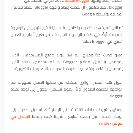
تحديث إعداد واجهة
Blogger الجديد
2020.أعزائي مستخدمي
blogger ، كما تعلمون أن تحديث إعداد واجهة Blogger الجديد قد تم
تقديمه بواسطة Google.
تم الآن تنفيذ هذا التحديث بالكامل وتمت إزالة خيار التبديل إلى الواجهة
القديمة أيضًا.في هذه الواجهة الجديدة ، تم تغيير أسلوب العمل
الفني في Blogger تمامًا .
وهو حديث جدًا ومريح. يتم هنا تزويد جميع المستخدمين الذين
يقومون بتشغيل موقع Blogger أو المستخدمين الجدد الذين
يقومون بإنشاء مواقع ويب جديدة للمدونات بالمعلومات الضرورية.
حول هذا التغيير ، والتي يمكنك من خلالها العمل بسهولة مع
الواجهة الجديدة للمدون.أولاً ، تقوم بتسجيل الدخول إلى لوحة تحكم
Blogger .
وسترى شريط إعدادات القائمة على اليسار أثناء تسجيل الدخول إلى
لوحة التحكم. قبل بضعة أسابيع ، شرحنا كيف يمكننا
التسجل في
موقع Yandex
.