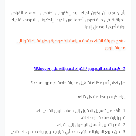
رأيي: يجب أن يكون لديك بريد إلكتروني احتياطي لنفسك لأغراض
المراقبة. في حالة تعرض أحد عناوين البريد الإلكتروني للتهديد ، فلديك
بوابة أخرى للوصول إليها.
›
شرح طريقة انشاء صفحة سياسة الخصوصية وطريقة اضافتها الى
مدونة بلوجر
2- كيف تحدد الجمهور / القراء لمدونتك على Blogger؟
هل تعلم أنه يمكنك تشغيل مدونة خاصة لجمهور محدد؟
إليك كيف يمكنك فعل ذلك:
1- تأكد من تسجيل الدخول إلى حساب بلوجر الخاص بك.
قم بزيارة صفحة الإعدادات.
2- قم بالتمرير لأسفل للوصول إلى القراء.
3- من مربع الحوار المنبثق ، حدد أي خيار جمهور واحد: عام ، 4- خاص