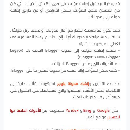
قد يفكر المرء قبل إضافة مؤلف على Blogger مثل الأذونات التي كان
من الممكن منحها للمؤلف بشكل افتراضي أو عن طريق إضافة
مؤلف إلى مدونتك.
فقد تكون قد تعرضت للخطر مع أمان مدونتك أو عندما تزيل مؤلفًا ،
ستبقى منشوراته مع مدونتك أم لا إلخ. لذلك في هذا المنشور سوف
نغطي الموضوعات التالية:
- كيفية إضافة مؤلف إلى مدونة Blogger الخاصة بك (Legacy
Blogger & New Blogger).
- ما الأذونات التي يمنحها Blogger للمؤلف.
- كيف يمكن للمؤلف إزالة نفسه من مدونة شخص ما على Blogger.
عند بدء التدوين و
إنشاء مدونة بلوجر
blogSpot. فأنت بحاجة إلى
الاهتمام ببعض الأشياء لتحسينها والتي ستساعدك على الحصول على
مرتبة أعلى في محركات البحث.
مثل
Google
و
Bing
.و
Yandex
مجموعة من
الأدوات الخاصة بها
لتحسين
مواقع الويب.