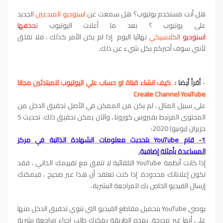
هل أنت مستخدم يوتيوب؟ هل سمعت عن
استوديو المبدعين
الجديد
على يوتيوب
؟ بعد ما أعلنت اليوتيوب ت
حذفها
استوديو
الكلاسيكي
نهائيا اليوم إذا لم يكن الأمر كذلك ، فلا تقلق
لأنني سوف أخبركم بكل شيء عن ذلك.
-
أقرأ أيضا :
كيف انشاء قناة او حساب علي اليوتيوب للمبتدئين مجانا
Create Channel YouTube
على سبيل المثال ، لم يكن من الممكن في الأصل تحقيق الدخل من
المحتوى المرتبط بفيروس كورونا ، والآن يمكن تحقيق ذلك. تحديث 5
حزيران (يونيو) 2020:
1- قام YouTube بتحديث معلومات الشهادة الذاتية في مركز
المساعدة بأمثلة إضافية.
إذا كانت أنظمة YouTube التلقائية لا تتفق مع تقييمك الذاتي ، فقد
تكون إعلاناتك محدودة. إذا كنت تعتقد أن هذا غير صحيح ، فيمكنك
إرسال الفيديو الخاص بك للمراجعة البشرية.
يوصي YouTube بتحميل مقاطع الفيديو التي تنوي تحقيق الدخل منها
على أنها غير مدرجة. بهذه الطريقة يمكنك طلب إجراء مراجعة بشرية