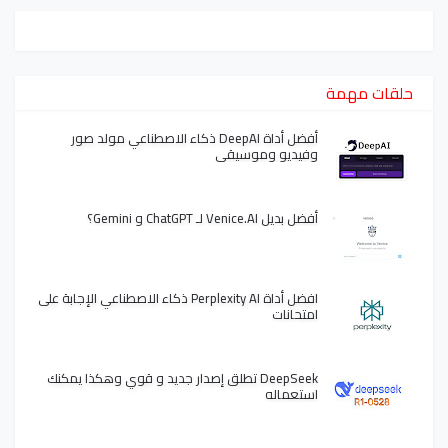
حلقات مهمة
أفضل أداة DeepAI ذكاء الاصطناعي مولد صور
وفيديو وموسيقى
أفضل بديل Venice.AI لـ ChatGPT و Gemini؟
افضل أداة Perplexity AI ذكاء الاصطناعي الإجابة على
امتحانات
DeepSeek تطلق إصدار جديد و قوي وهكذا يمكنك
استعماله