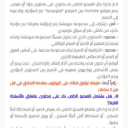
اختر ما إذا كان الفيديو الخاص بك يحتوي على محتوى مؤذ أو بغيض.
يميز موقع YouTube بين المراجع "الكوميدية" غير المؤذية والدعوة
إلى التمييز.
- آمن :
إشارات إلى مجموعة مهمشة يتم إجراؤها بطريقة غير مؤذية
كجزء من نقاش عام أو سياق كوميدي
- محدود :
المحتوى الذي قد يكون مسيئًا لمجموعة مهمشة ولكنه
يُستخدم للتعليم أو الأخبار أو الفيلم الوثائقي
- محدود :
الكراهية أو التمييز تجاه مجموعة محمية على أساس العرق
أو العمر أو الخصائص الطبيعية الأخرى
أتوقع أن تكون هذه واحدة من أكثر الفئات إثارة للجدل ، حيث يبدو أن
بعض الأشخاص يواجهون صعوبة في التمييز بين المحتوى المؤذي
وغير المؤذي.
- إقرأ أيضا :
طريقة توثيق قناتك على اليوتيوب بعلامة التحقق في قل 
من 3 ساعات
8- هل يشتمل الفيديو الخاص بك على محتوى متعلق بالأسلحة
النارية؟
اختر ما إذا كان مقطع الفيديو الخاص بك يعرض الصيد أو استخدامًا آمنًا
للسلاح ، أو استخدامًا أقل أمانًا للسلاح ، أو يروج لتصنيع الأسلحة أو
بيعها.