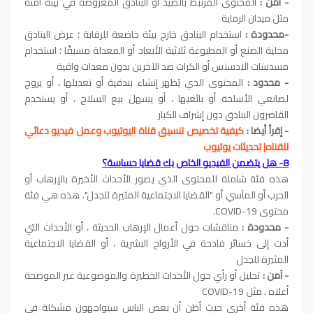
- آمن :
المحتوى المرتبط بالصيد أو البنادق المعروضة في بيئة آمنة
مثل ميدان الرماية
-محدودة :
استخدام البنادق خارج بيئة خاضعة للرقابة ؛ عرض البنادق
محلية الصنع أو المطبوعة ثلاثية الأبعاد أو المعدلة مسبقًا ؛ استخدام
مسدسات الادسنس أو الكرات ضد الآخرين بدون معدات واقية
- محدود :
المحتوى الذي يُظهر إنشاء بندقية أو تعديلها ، أو يروج
لصانعي الأسلحة أو بائعيها ، أو يسهل بيع السلاح ، أو يستخدم
القاصرون البنادق دون إشراف الكبار
- إقرأ أيضا :
كيفية تخصيص تنسيق قناة اليوتيوب وعمل فيديو دعائي
للقناه| تحديثات يوتيوب
8- هل يتضمن الفيديو الخاص بك قضايا حساسة؟
هذه فئة شاملة للمحتوى الذي يصور الأحداث الأخيرة بالإرهاب أو
الحرب أو المآسي أو "القضايا الاجتماعية المثيرة للجدل". هذه هي فئة
محتوى COVID-19.
- محدودة :
مناقشات حول أعمال الإرهاب الحديثة ، أو الأحداث التي
أدت إلى خسائر فادحة في الأرواح البشرية ، أو القضايا الاجتماعية
المثيرة للجدل
- آمن :
تحليل أو رأي حول الأحداث الخطيرة والموضوعية غير الموضحة
أعلاه ، مثل COVID-19
هذه فئة أخرى حيث أظن أن بعض الناس سيواجهون مشكلة في