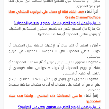
للأكل ؛ أو مناقشات حول مقاطع الفيديو الشائعة التي تعرض هذا
النوع من المحتوى
-
أقرأ أيضا :
كيف انشاء قناة او حساب علي اليوتيوب للمبتدئين مجانا
Create Channel YouTube
5- هل يشتمل الفيديو الخاص بك على محتوى متعلق بالمخدرات؟
اختر ما إذا كان الفيديو الخاص بك يتضمن محتوى تعليميًا عن المخدرات
أو يعرض تعاطي المخدرات أو إساءة استخدامها.
- آمن :
التعليم أو التصريحات أو الإشارات الدعابة حول المخدرات أو
أدوات تعاطي المخدرات التي لا تمجدها ؛ المخدرات في فيديو
موسيقي
- محدود:
المحتوى الذي يركز على عرض أو آثار استهلاك المخدرات ؛ أو
إنشاء أو توزيع المخدرات أو أدوات صنعها في فيلم كوميدي أو
وثائقي أو إخباري أو تعليمي
- محدود :
المحتوى الذي يعرض أو يناقش إساءة استخدام أو شراء أو
صنع أو بيع أو العثور على مخدرات أو أدوات مخدرات بطريقة مصورة
ومفصلة
- إقرأ أيضا :
ما هي المصادقة ذات العاملين ، ولماذا يجب عليك
استخدامها
7- هل يتضمن الفيديو الخاص بك محتوى يحض على الكراهية؟