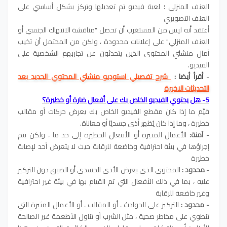
العنف المنزلي ؛ لعبة فيديو تم تعديلها وتركز بشكل أساسي على
العنف التصويري
أعتقد أنه ليس من المستغرب أن تحصل "مناقشة الانتهاك الجنسي أو
العنف المنزلي" على إعلانات محدودة ، ولكن من المحتمل أن تخيب
آمال منشئي المحتوى الذين يتحدثون عن تجاربهم الشخصية على
الفيديو.
-
أقرأ أيضا :
شرح تفصيلي استوديو منشئي المحتوي الجديد بعد
التحديثات الاخيرة
5- هل يحتوي الفيديو الخاص بك على أفعال ضارة أو خطيرة؟
قيِّم ما إذا كان مقطع الفيديو الخاص بك يعرض حركات أو مقالب
خطيرة ، وما إذا كان يُظهر أذى جسديًا أو معاناة.
- آمنة:
الأعمال المثيرة أو الأفعال الخطيرة إلى حد ما ، ولكن يتم
إجراؤها في بيئة احترافية وخاضعة للرقابة حيث لا يتعرض أحد لإصابة
خطيرة
- محدود :
المحتوى الذي يعرض الأذى الجسدي أو الضيق دون التركيز
عليه ، بما في ذلك الأفعال التي تم القيام بها في بيئة غير احترافية
وغير خاضعة للرقابة
- محدود :
التركيز على الحوادث ، أو المقالب ، أو الأعمال المثيرة التي
تنطوي على مخاطر صحية ، مثل الشرب أو تناول الأطعمة غير الصالحة