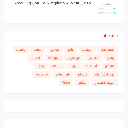
ما هي الاداة Perplexity AI كيف تعمل واستخدم؟
التسميات
الفيس بوك
اليوتيوب
برامج
مواقع
أندرويد
واتساب
ويندوز
أدسنس
دورة بلوجر
سيو SEO
ايميلات
هاردوير
أنستغرام
التويتر
تيك توك
بلوجر
بنوك الالكترونية
تيليجرام
الواي فاي
Snapchat
اجهزة الاستقبال
لينكس
Yahoo