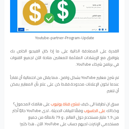
Youtube-partner-Program-Update
القدرة على المصادقة الذاتية على ما إذا كان الفيديو الخاص بك
يتوافق مع الإرشادات الملائمة للمعلنين متاحة الآن لجميع القنوات
في برنامج شركاء YouTube.
تم شرح معايير YouTube بشكل واضح ، مما يقلل من احتمالية أن تفاجأ
عندما تكون الإعلانات محدودة.فقط كن على علم بأن المعايير يمكن
أن تتغير.
سبق ان تطرقنا الى كيف
تنشئ قناة يوتيوب
على هاتفك المحمول؟
وكذالك
على الحاسوب
وفقًا للبيانات الحديثة ، لدى YouTube حاليًا أكثر
من 1.9 مليار مستخدم حول العالم ، و 79 بالمائة من جميع
مستخدمي الإنترنت لديهم حساب على YouTube. الآن ، هذا كثير!