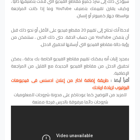
سيؤدي ذلك إلى سرد جميع مقاطع الفيديو التي قمت بتصنيفها ذاتيًا ،
وكيف يقارن تقييمك بتصنيف YouTube وما إذا كانت المراجعة
بواسطة جهاز كمبيوتر أو إنسان.
لاحظ أنك تحتاج إلى تقييم 20 مقطع فيديو على الأقل أو نحو ذلك قبل
أن يتمكن YouTube من حساب الدقة. حتى ذلك الحين ، ستتمكن من
رؤية حالة مقاطع الفيديو التي أرسلتها لتحقيق الدخل.
بمجرد إثبات أنه يمكنك تقييم مقاطع الفيديو الخاصة بك بدقة ، يمكن
تحقيق الدخل من مقاطع الفيديو الجديدة مع القليل من المراجعة
الإضافية.
أقرأ أيضا :
طريقة إضافة اكثر من إعلان ادسنس فى فيديوهات
اليوتيوب
لزيادة ارباحك
للمزيد من التوضيح كما عودناكم على مدونة شروحات للمعلوميات
شروحات دائما مرفوقة بالدرس فرجة ممتعة