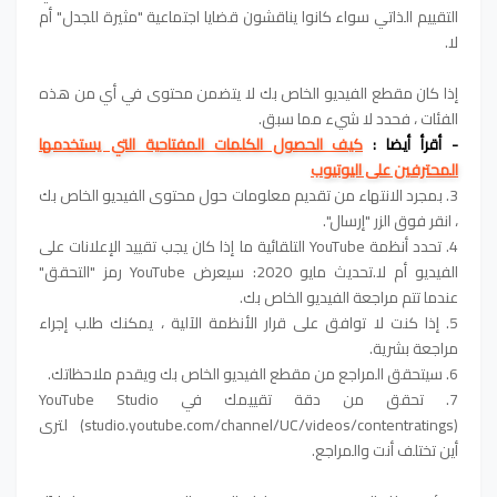
التقييم الذاتي سواء كانوا يناقشون قضايا اجتماعية "مثيرة للجدل" أم
لا.
إذا كان مقطع الفيديو الخاص بك لا يتضمن محتوى في أي من هذه
الفئات ، فحدد لا شيء مما سبق.
- أقرأ أيضا :
كيف الحصول الكلمات المفتاحية التي يستخدمها
المحترفين على اليوتيوب
3. بمجرد الانتهاء من تقديم معلومات حول محتوى الفيديو الخاص بك
، انقر فوق الزر "إرسال".
4. تحدد أنظمة YouTube التلقائية ما إذا كان يجب تقييد الإعلانات على
الفيديو أم لا.تحديث مايو 2020: سيعرض YouTube رمز "التحقق"
عندما تتم مراجعة الفيديو الخاص بك.
5. إذا كنت لا توافق على قرار الأنظمة الآلية ، يمكنك طلب إجراء
مراجعة بشرية.
6. سيتحقق المراجع من مقطع الفيديو الخاص بك ويقدم ملاحظاتك.
7. تحقق من دقة تقييمك في YouTube Studio
(studio.youtube.com/channel/UC/videos/contentratings) لترى
أين تختلف أنت والمراجع.