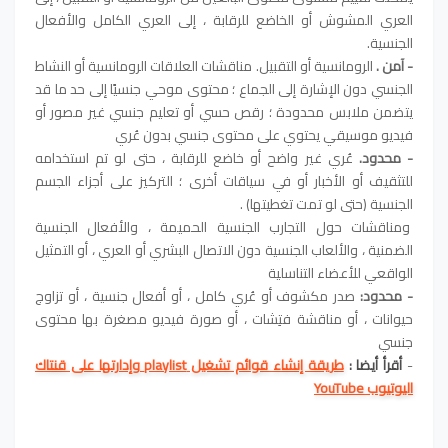
العري المشوش أو الخاضع للرقابة ، إلى العري الكامل والأفعال
الجنسية.
- آمن .
الرومانسية أو التقبيل. مناقشات العلاقات الرومانسية أو النشاط
الجنسي دون الإشارة إلى الجماع ؛ محتوى موحي جنسيًا إلى حد ما قد
يتضمن ملابس محدودة ؛ رقص حسي أو تعليم جنسي غير مصور أو
فيديو موسيقي يحتوي على محتوى جنسي بدون عُري
- محدود.
عُري غير واضح أو خاضع للرقابة ، حتى لو تم استخدامه
للتثقيف أو الأخبار أو في سياقات أخرى ؛ التركيز على أجزاء الجسم
الجنسية (حتى لو تمت تغطيتها) .
ومناقشات حول التجارب الجنسية الحميمة ، والأفعال الجنسية
الضمنية ، والألعاب الجنسية دون الاتصال البشري أو العري ، أو التمثيل
الواقعي للأعضاء التناسلية
- محدود:
صدر مكشوف أو عُري كامل ، أو أفعال جنسية ، أو تزاوج
حيوانات ، أو مناقشة فتِشات ، أو صورة فيديو مصغرة بها محتوى
جنسي
-
أقرأ أيضا :
طريقة إنشاء قوائم تشغيل playlist وإدارتها على قنتاك
اليوتيوب YouTube