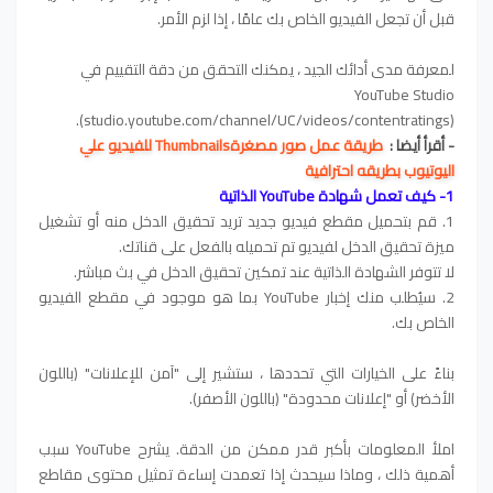
قبل أن تجعل الفيديو الخاص بك عامًا ، إذا لزم الأمر.
لمعرفة مدى أدائك الجيد ، يمكنك التحقق من دقة التقييم في
YouTube Studio
(studio.youtube.com/channel/UC/videos/contentratings).
- أقرأ أيضا :
طريقة عمل صور مصغرةThumbnails للفيديو علي
اليوتيوب بطريقه احترافية
1- كيف تعمل شهادة YouTube الذاتية
1. قم بتحميل مقطع فيديو جديد تريد تحقيق الدخل منه أو تشغيل
ميزة تحقيق الدخل لفيديو تم تحميله بالفعل على قناتك.
لا تتوفر الشهادة الذاتية عند تمكين تحقيق الدخل في بث مباشر.
2. سيُطلب منك إخبار YouTube بما هو موجود في مقطع الفيديو
الخاص بك.
بناءً على الخيارات التي تحددها ، ستشير إلى "آمن للإعلانات" (باللون
الأخضر) أو "إعلانات محدودة" (باللون الأصفر).
املأ المعلومات بأكبر قدر ممكن من الدقة. يشرح YouTube سبب
أهمية ذلك ، وماذا سيحدث إذا تعمدت إساءة تمثيل محتوى مقاطع