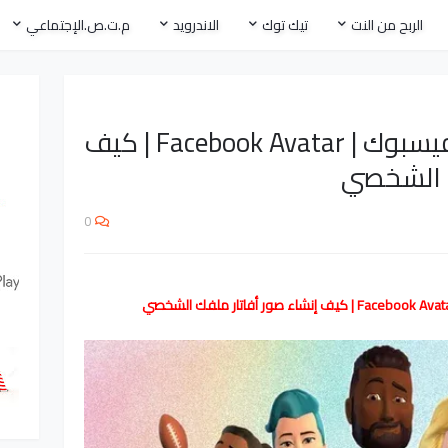
الربح من النت
تيك توك
الاندرويد
م.ت.ص.الإجتماعي
ميزة جديدة تطلقها الفيسبوك | Facebook Avatar | كيف
ك الشخصي
0