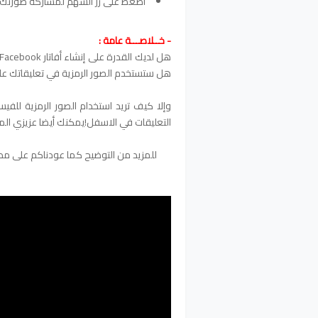
اضغط على زر السهم لمشاركة صورتك 
- خــلاصـــة عامة :
هل ستستخدم الصور الرمزية في تعليقاتك على cebook
وإلا كيف تريد استخدام الصور الرمزية لل
التعليقات في الاسفل!يمكنك أيضا عزيزي ال
للمزيد من التوضيح كما عودناكم على م