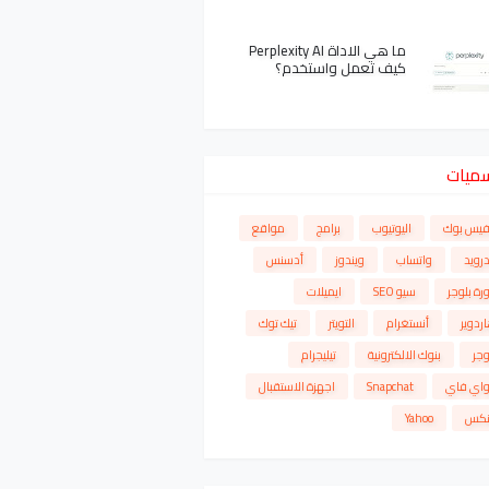
ما هي الاداة Perplexity AI
كيف تعمل واستخدم؟
سميات
فيس بوك
اليوتيوب
برامج
مواقع
درويد
واتساب
ويندوز
أدسنس
رة بلوجر
سيو SEO
ايميلات
ردوير
أنستغرام
التويتر
تيك توك
وجر
بنوك الالكترونية
تيليجرام
واي فاي
Snapchat
اجهزة الاستقبال
نكس
Yahoo