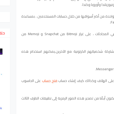
نيوزيلندا وأوروبا وكندا.
 واحدة من أكبر أسواقها من خلال حسابات المستخدمين ، بمساعدة
حلق
إنشاء شخصيات كرتونية لتمثيل أنفسهم في المحادثات ، على غرار Bitmoji من Snapchat و Memoji من
ركة شخصياتهم الكرتونية مع الآخرين.
يمكنهم استخدام هذه
لى الهاتف وكذالك كيف إنشاء حساب
فتح حساب
على الحاسوب
ن أيضًا من تصدير هذه الصور الرمزية إلى تطبيقات الطرف الثالث