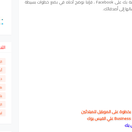
إذا كنت ترغب في إنشاء صورة شخصية خاصة بك على Facebook ، فإننا نوضح أدناه في بضع خطوات بسيطة
لها إلى أصدقائك.
الت
ال
أن
دو
ها
بل
ال
لي