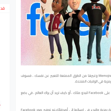
قد 
إذا كنت من محبي Bitmojis و Animojis و Memojis وغيرها من الطرق الممتعة للتعبير عن نفسك ، فسوف
الخاصة بك على Facebook لتبدو مثلك ، أو كيف تريد أن يراك العالم ، في بضع
بضع خطوات بسيطة حول كيفية إنشاء صورة رمزية والبدء في إرسالها إلى أصدقائك.تم توفير صور Facebook