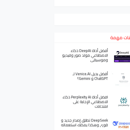
ات مهمة
أفضل أداة DeepAI ذكاء
الاصطناعي مولد صور وفيديو
وموسيقى
أفضل بديل Venice.AI لـ
ChatGPT و Gemini؟
افضل أداة Perplexity AI ذكاء
الاصطناعي الإجابة على
امتحانات
DeepSeek تطلق إصدار جديد و
قوي وهكذا يمكنك استعماله