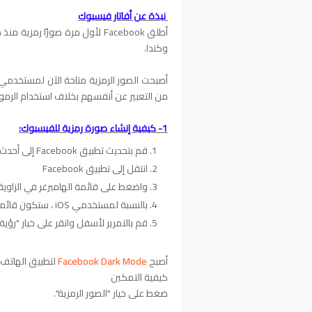
نبذة عن أفاتار فيسبوك
أطلق Facebook لأول مرة صورًا ر
وكندا.
من التعبير عن أنفسهم بخلاف استخدام الرموز
1- كيفية إنشاء صورة رمزية للفيسبوك:
قم بتحديث تطبيق Facebook إلى أحدث إصدار من Google Play Store أو Apple App Store.
انتقل إلى تطبيق Facebook
واضغط على قائمة الهامبرغر في الزاوية ا
بالنسبة لمستخدمي iOS ، ستكون قائمة الهامبرغر موجودة في الركن الأيمن السفلي.
قم بالتمرير لأسفل وانقر على خيار "رؤية ا
أصبح
Facebook Dark Mode
لتطبيق الهاتف
كيفية التمكين
ضغط على خيار "الصور الرمزية".