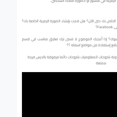
الرمزية في منشور أو كصورة ملفك الشخصي.
هل لديك القدرة على إنشاء أفاتار Facebook الخاص بك حتى الآن؟ هل قمت بإنشاء الصورة الرمزية الخاصة بك؟
Fa؟
فيسبوك؟ إذا أعجبك الموضوع لا تنسى ترك تعليق مناسب في قسم
متابع إستفادة من مواضع اسفله ؟؟
دونة شروحات للمعلوميات شروحات دائما مرفوقة بالدرس فرجة
ممتعة