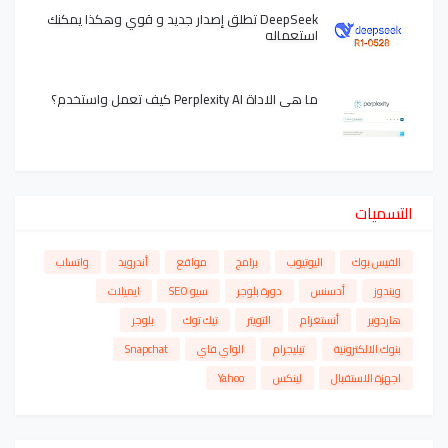
DeepSeek تطلق إصدار جديد و قوي وهكذا يمكنك
استعماله
ما هي الاداة Perplexity AI كيف تعمل واستخدم؟
التسميات
الفيس بوك
اليوتيوب
برامج
مواقع
أندرويد
واتساب
ويندوز
أدسنس
دورة بلوجر
سيو SEO
ايميلات
هاردوير
أنستغرام
التويتر
تيك توك
بلوجر
بنوك الالكترونية
تيليجرام
الواي فاي
Snapchat
اجهزة الاستقبال
لينكس
Yahoo