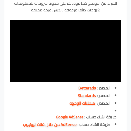
للمزيد من التوضيح كما عودناكم على مدونة شروحات للمعلوميات
شروحات دائما مرفوقة بالدرس فرجة ممتعة
المصدر :
Betterads
المصدر :
Standards
المصدر :
متطلبات الوجهة
طريقة انشاء حساب :
Google AdSense
طريقة انشاء حساب :
AdSense من خلال قناة اليوتيوب