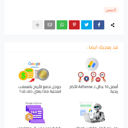
أدسنس
قد يعجبك ايضا :
أفضل 10 بدائل لـ AdSense الأكثر
جوجل تدفع الأرباح بالعملات
ربحية
المحلية ماذا يعني ذلك لك؟
هل يتم قبول مقالات الذكاء
كيفية تجديد إرسال معلومات