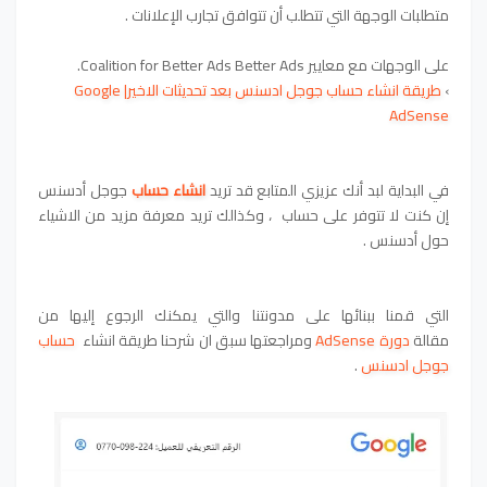
متطلبات الوجهة التي تتطلب أن تتوافق تجارب الإعلانات .
على الوجهات مع معايير Coalition for Better Ads Better Ads.
›
طريقة انشاء حساب جوجل ادسنس بعد تحديثات الاخير| Google
AdSense
في البداية لبد أنك عزيزي المتابع قد تريد
انشاء حساب
جوجل أدسنس
إن كنت لا تتوفر على حساب
، وكذالك تريد معرفة مزيد من الاشياء
حول أدسنس .
التي قمنا ببنائها على مدونتنا والتي يمكنك الرجوع إليها من
مقالة
دورة AdSense
ومراجعتها
سبق ان شرحنا
طريقة انشاء
حساب
جوجل ادسنس
.