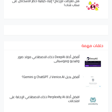
هل تعرضت للإزعاج؟ إليك كيفية حظر الأشخاص على
سناب شات!
حلقات مهمة
أفضل أداة DeepAI ذكاء الاصطناعي مولد صور
وفيديو وموسيقى
أفضل بديل Venice.AI لـ ChatGPT و Gemini؟
افضل أداة Perplexity AI ذكاء الاصطناعي الإجابة على
امتحانات