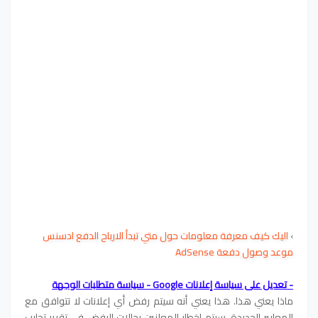
›
اليك كيف معرفة معلومات حول متي تبدأ الارباح الدفع ادسنس
موعد وصول دفعة AdSense
- تعديل على سياسة إعلانات Google - سياسة متطلبات الوجهة
ماذا يعني هذا. هذا يعني أنه سيتم رفض أي إعلانات لا تتوافق مع
المعايير الجديدة. سيتم إخطار المعلنين بحالات الرفض في تقرير تجارب