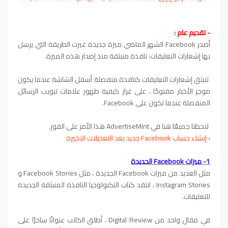
- تقديم عام :
أصدر Facebook الشهر الماضي ميزة جديدة غيرت الطريقة التي يرسل
بها إشعارات التعليقات: نافذة منبثقة منذ إصدار هذه الميزة.
تنبثق إشعارات التعليقات كنافذة منفصلة أسفل الشاشة عندما يكون
موجز الأخبار مفتوحًا ، على غرار كيفية ظهور علامات تبويب الرسائل
المنفصلة عندما تكون على Facebook.
لاحظنا جميعًا هنا في AdvertiseMint هذا الأمر على الفور.
›
إنشاء حساب Facebook جديد بعد التعديلات الاخيرة
1- ميزات Facebook الجديدة
مثل العديد من ميزات Facebook الجديدة ، مثل Facebook Stories و
Instagram Stories ، انتقد كتاب التكنولوجيا النافذة المنبثقة الجديدة
للتعليقات.
في مقال واحد من Digital Review ، أطلق الكاتب عنوانًا ساخرًا على