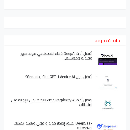
حلقات مهمة
أفضل أداة DeepAI ذكاء الاصطناعي مولد صور
وفيديو وموسيقى
أفضل بديل Venice.AI لـ ChatGPT و Gemini؟
افضل أداة Perplexity AI ذكاء الاصطناعي الإجابة على
امتحانات
DeepSeek تطلق إصدار جديد و قوي وهكذا يمكنك
استعماله