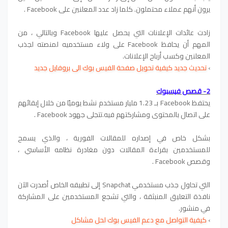
يرون أنهم عملاء محتملون. كلما زاد عدد المعلنين على Facebook .
زادت عائدات الإعلانات التي يحصل عليها Facebook
وبالتالي ، من
المهم أن يحافظ Facebook على ولاء مستخدميه لمنصته لجذب
المعلنين وكسب أرباح الإعلانات.
› 
تحديث جديد كيفية تحويل صفحة الفيس بوك الى بروفايل جديد
2- قصص فيسبوك
يحتفظ Facebook بـ 1.23 مليار مستخدم نشط يوميًا من خلال إبقائهم
على اتصال بالمحتوى ومشاركتهم فيه.تتجلى جهود Facebook .
بشكل خاص في إصداره للمقالات الفورية ، والذي يسمح
للمستخدمين بقراءة المقالات دون مغادرة نظامه الأساسي ،
وقصص Facebook .
التي تحاول جذب مستخدمي Snapchat إلى تطبيقه الخاص
أصدرت الآن
نافذة التعليق المنبثقة ، والتي تشجع المستخدمين على المشاركة
في منشور.
›
كيفية التواصل مع دعم الفيس بوك لحل مشاكل