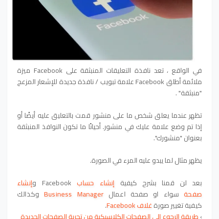
في الواقع ، تعد نافذة التعليقات المنبثقة على Facebook ميزة
ملائمة أطلق Facebook علامة تبويب / نافذة جديدة للإشعار المزعج
"منبثقة" .
تظهر عندما يعلق شخص ما على منشور قمت بالتعليق عليه أيضًا أو
إذا تم وضع علامة عليك في منشور. أحيانًا ما تكون النوافذ المنبثقة
بعنوان "منشورك".
يظهر مثال لما يبدو عليه المرء في الصورة.
بعد لن قمنا بشرح كيفية
إنشاء حساب
Facebook
و
إنشاء
صفحة
سواء او
صفحة اعمال
Business Manager
وكذالك
كيفية
تغيير صورة
غلاف Facebook
.
› 
طريقة الرجوع إلى الصفحات الكلاسيكية من تجربة الصفحات الجديدة