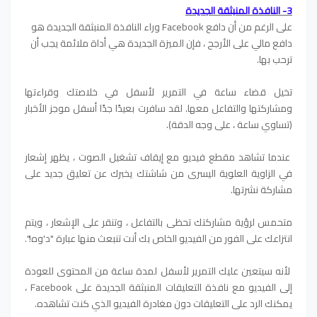
3- النافذة المنبثقة الجديدة
على الرغم من أن دافع Facebook وراء النافذة المنبثقة الجديدة هو
دافع مالي على الأرجح ، فإن الميزة الجديدة هي أداة ملائمة يجب أن
ترحب بها.
تخيل قضاء ساعة في التمرير لأسفل في خلاصتك وقراءتها
ومشاركتها والتفاعل معها. لقد سافرت بعيدًا جدًا أسفل موجز الأخبار
(تساوي ساعة ، على وجه الدقة).
عندما تشاهد مقطع فيديو مع إيقاف تشغيل الصوت ، يظهر إشعار
في الزاوية العلوية اليسرى من شاشتك يخبرك عن تعليق جديد على
مشاركة نشرتها.
متحمس لرؤية مشاركتك تحظى بالتفاعل ، وتنقر على الإشعار ، ويتم
انتزاعك على الفور من الفيديو الخاص بك أنت تنبعث منها عبارة "د'وه!".
لأنه سيتعين عليك التمرير لأسفل لمدة ساعة من المحتوى للعودة
إلى الفيديو مع نافذة التعليقات المنبثقة الجديدة على Facebook ،
يمكنك الرد على التعليقات دون مغادرة الفيديو الذي كنت تشاهده.