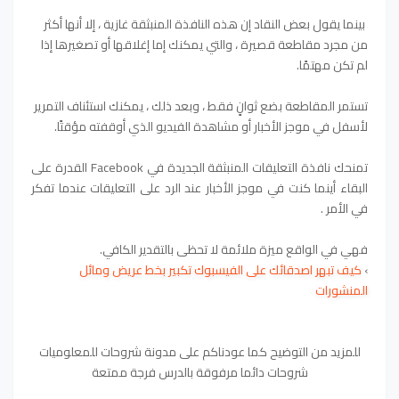
بينما يقول بعض النقاد إن هذه النافذة المنبثقة غازية ، إلا أنها أكثر
من مجرد مقاطعة قصيرة ، والتي يمكنك إما إغلاقها أو تصغيرها إذا
لم تكن مهتمًا.
تستمر المقاطعة بضع ثوانٍ فقط ، وبعد ذلك ، يمكنك استئناف التمرير
لأسفل في موجز الأخبار أو مشاهدة الفيديو الذي أوقفته مؤقتًا.
تمنحك نافذة التعليقات المنبثقة الجديدة في Facebook القدرة على
البقاء أينما كنت في موجز الأخبار عند الرد على التعليقات عندما تفكر
في الأمر .
فهي في الواقع ميزة ملائمة لا تحظى بالتقدير الكافي.
›
كيف تبهر اصدقائك على الفيسبوك تكبير بخط عريض ومائل
المنشورات
للمزيد من التوضيح كما عودناكم على مدونة شروحات للمعلوميات
شروحات دائما مرفوقة بالدرس فرجة ممتعة