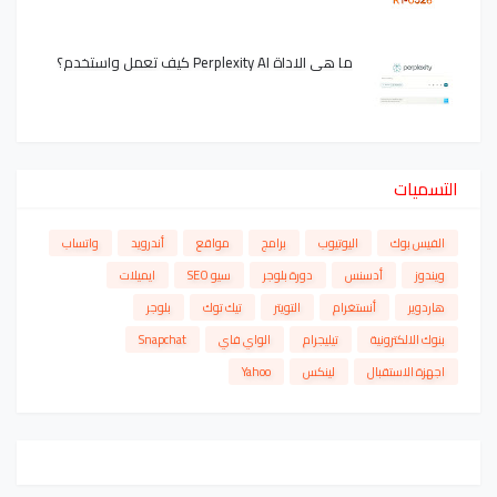
ما هي الاداة Perplexity AI كيف تعمل واستخدم؟
التسميات
الفيس بوك
اليوتيوب
برامج
مواقع
أندرويد
واتساب
ويندوز
أدسنس
دورة بلوجر
سيو SEO
ايميلات
هاردوير
أنستغرام
التويتر
تيك توك
بلوجر
بنوك الالكترونية
تيليجرام
الواي فاي
Snapchat
اجهزة الاستقبال
لينكس
Yahoo