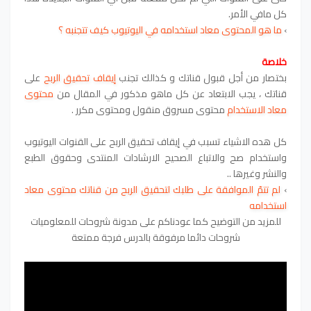
كل مافي الأمر.
›
ما هو المحتوى معاد استخدامه في اليوتيوب كيف تتجنبه ؟
خلاصة
بختصار من أجل قبول قناتك و كذالك تجنب
إيقاف تحقيق الربح
على
قناتك
،
يجب الابتعاد عن كل ماهو مذكور في المقال من
محتوى
معاد الاستخدام
محتوى مسروق منقول ومحتوى مكرر
.
كل هده الاشياء تسبب في إيقاف تحقيق الربح على القنوات اليوتيوب
واستخدام صح والاتباع الصحيح الارشادات المنتدى وحقوق الطبع
والنشر وغيرها ..
›
لم تتمّ الموافقة على طلبك لتحقيق الربح من قناتك محتوى معاد
استخدامه
للمزيد من التوضيح كما عودناكم على مدونة شروحات للمعلوميات
شروحات دائما مرفوقة بالدرس فرجة ممتعة