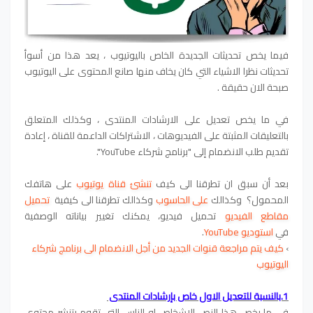
فيما يخص تحديثات الجديدة الخاص باليوتيوب
، يعد هذا من
أسوأ
تحديثات نظرا الاشياء التي كان يخاف منها صانع المحتوى على اليوتيوب
صبحة الان حقيقة .
في ما يخص تعديل على الارشادات المنتدى
،
وكذلك المتعلق
بالتعليقات المثبتة على الفيديوهات ، الاشتراكات الداعمة للقناة ،
إعادة
تقديم طلب الانضمام إلى "برنامج شركاء YouTube".
بعد أن سبق ان تطرقنا الى كيف
تنشئ قناة يوتيوب
على هاتفك
المحمول؟ وكذالك
على الحاسوب
وكذالك تطرقنا الى كيفية
تحميل
مقاطع الفيديو
تحميل فيديو، يمكنك تغيير بياناته الوصفية
في
استوديو YouTube
.
›
كيف يتم مراجعة قنوات الجديد من أجل الانضمام الى برنامج شركاء
اليوتيوب
1.بالنسبة للتعديل الاول خاص بإرشادات المنتدى
في ما يخص هذا النص الاشخاص او الناس التي تقوم بتنشر محتوى