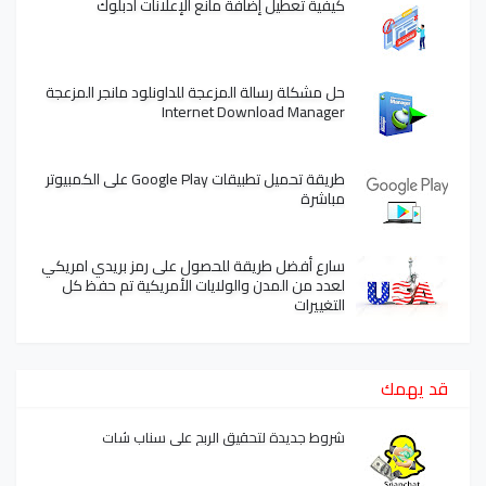
كيفية تعطيل إضافة مانع الإعلانات آدبلوك
حل مشكلة رسالة المزعجة للداونلود مانجر المزعجة
Internet Download Manager
طريقة تحميل تطبيقات Google Play على الكمبيوتر
مباشرة
سارع أفضل طريقة للحصول على رمز بريدي امريكي
لعدد من المدن والولايات الأمريكية تم حفظ كل
التغييرات
قد يهمك
شروط جديدة لتحقيق الربح على سناب شات