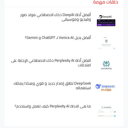
حلقات مهمة
أفضل أداة DeepAI ذكاء الاصطناعي مولد صور
وفيديو وموسيقى
أفضل بديل Venice.AI لـ ChatGPT و Gemini؟
افضل أداة Perplexity AI ذكاء الاصطناعي الإجابة على
امتحانات
DeepSeek تطلق إصدار جديد و قوي وهكذا يمكنك
استعماله
ما هي الاداة Perplexity AI كيف تعمل واستخدم؟