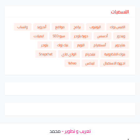
التسميات
الفيس بوك
اليوتيوب
برامج
مواقع
أندرويد
واتساب
ويندوز
أدسنس
دورة بلوجر
سيو SEO
ايميلات
هاردوير
أنستغرام
التويتر
تيك توك
بلوجر
بنوك الالكترونية
تيليجرام
الواي فاي
Snapchat
اجهزة الاستقبال
لينكس
Yahoo
تعريب و تطوير -
محمد