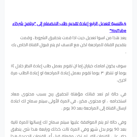
4.بالنسبة لتعديل الرابع إعادة تقديم طلب الانضمام إلى "برنامج شركاء
YouTube"
يعد هذا من اسوا تعديل حيت اذا قمت بتحقيق الشروط ، وقمت
بتقديم القناة للمراجعة لكن مع الاسف لم يتم قبول القناة الخاص بك
.
سوف يكون امامك خياران إما ان تقوم بعمل طلب إعادة النظر خلال ١٤
يوما او تنتظر ٣٠ يوما تقوم بعمل إعادة المراجعة او إعادة الطلب مرة
اخرى.
في حالة لم تعد قناتك مؤهلة لتحقيق ربح بسبب محتوى معاد
استخدامه
،
او محتوى مكرر
،
في المرة الأولى سيتم سماح لك اعادة
ارسال القناة إلى المراجعة بعد 30 يوم .
وفي حالة لم يتم الموافقة عليها سيتم سماح لك إرسالها للمرة تانية
بعد 90 يوم بدل شهر وفي المرة تالت كذلك ورابعة هذا شي ينطبق
حتى على القنوات التي لم تكن مفعلة قبل أي القنوات الجديدة هذا