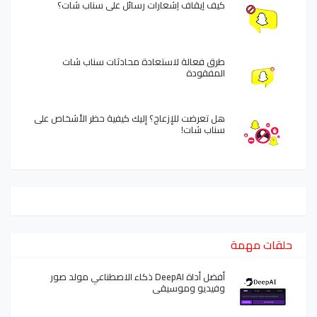
كيف إيقاف إشعارات رسائل على سناب شات؟
طرق فعالة لاستعادة محادثات سناب شات
المفقودة
هل تعرضت للإزعاج؟ إليك كيفية حظر الأشخاص على
سناب شات!
حلقات مهمة
أفضل أداة DeepAI ذكاء الاصطناعي مولد صور
وفيديو وموسيقى