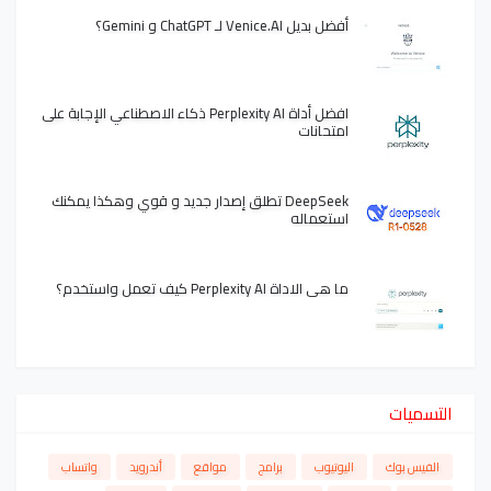
أفضل بديل Venice.AI لـ ChatGPT و Gemini؟
افضل أداة Perplexity AI ذكاء الاصطناعي الإجابة على
امتحانات
DeepSeek تطلق إصدار جديد و قوي وهكذا يمكنك
استعماله
ما هي الاداة Perplexity AI كيف تعمل واستخدم؟
التسميات
الفيس بوك
اليوتيوب
برامج
مواقع
أندرويد
واتساب