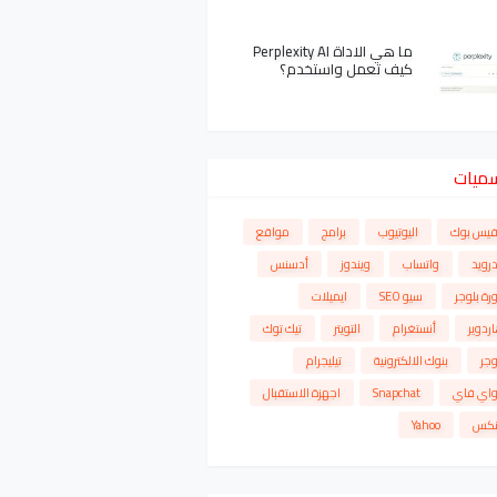
ما هي الاداة Perplexity AI
كيف تعمل واستخدم؟
سميات
فيس بوك
اليوتيوب
برامج
مواقع
درويد
واتساب
ويندوز
أدسنس
رة بلوجر
سيو SEO
ايميلات
ردوير
أنستغرام
التويتر
تيك توك
وجر
بنوك الالكترونية
تيليجرام
واي فاي
Snapchat
اجهزة الاستقبال
نكس
Yahoo