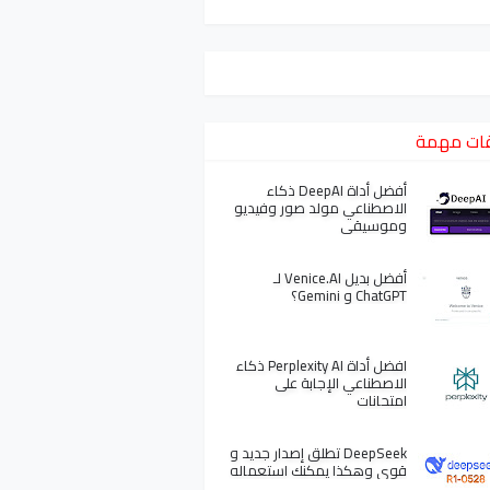
ات مهمة
أفضل أداة DeepAI ذكاء
الاصطناعي مولد صور وفيديو
وموسيقى
أفضل بديل Venice.AI لـ
ChatGPT و Gemini؟
افضل أداة Perplexity AI ذكاء
الاصطناعي الإجابة على
امتحانات
DeepSeek تطلق إصدار جديد و
قوي وهكذا يمكنك استعماله