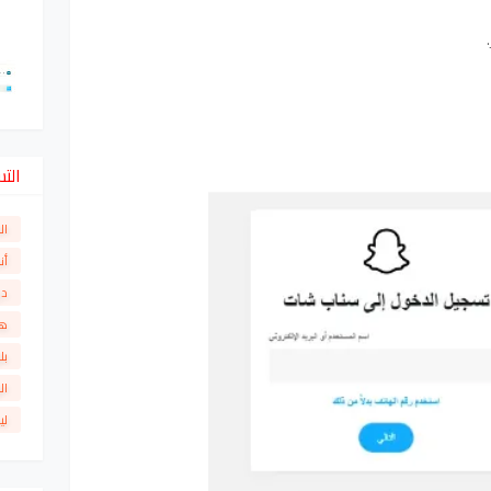
الت
ال
أن
دو
ها
بل
ال
لي