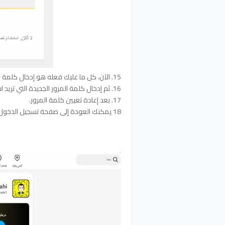
15. الآن، كل ما عليك فعله هو إدخال كلمة المرور لمرة واحدة (OTP) التي تلقيتها .
16. ثم إدخال كلمة المرور الجديدة التي تريد استخدامها. 10.
17. بعد إعادة تعيين كلمة المرور.
18 يمكنك العودة إلى صفحة تسجيل الدخول وتسجيل الدخول إلى حساب Snapchat الخاص بك: