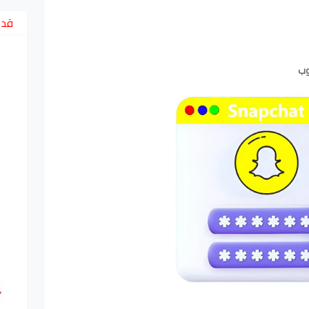
قد 
وب