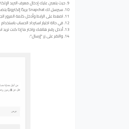
9. حيث يتعين عليك إدخال معرف البريد الإلكتروني الخاص بك
10. سيرسل لك Snapchat بريدًا إلكترونيًا يتضمن رابطًا لإعادة تعيين كلمة المرور.
11. اضغط على الرابط وأدخل كلمة المرور الجديدة لإعادة تعيينها.
12. في حالة اختيار استرداد الحساب باستخدام رقم هاتفك.
13. أدخل رقم هاتفك واختر ما إذا كنت تريد استخدام خيار الرسالة أو الاتصال.
14. والنقر على زر "إرسال":