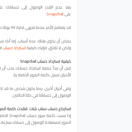
يعد عدم القدر الوصول إلى حساباتك على
على
Snapchat
.
قد يتفاقم الأمر عندما تنتهي فترة 99 يومًا مع أصدقائك في غضون ساعات قليلة.
يمكن أن يكون هناك عدة أسباب، إما أنك نسي
ولكن لا تقلق، فإليك كيفية
استرداد حساب
Snapchat الخاص بك على الحاسوب .
كيفية استرداد حساب Snapchat
قبل أن تبدأ عملية استرداد حسابك، يجب أ
الأحيان ننسى كلمة المرور الخاصة بنا.
وفي أحيان أخرى، ربما يكون شخص ما قد اخت
الوصول إلى حساباتنا في كلتا الحالتين.
استرجاع حساب سناب شات فقدت كلمة المرو
إذا نسيت
المرور لاستعادة الوصول إلى حسابك بسرعة.