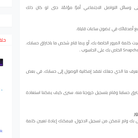
 وسائل التواصل الاجتماعي أمرًا مؤلمًا، حتى لو كان ذلك
حلق
ت كلمة المرور الخاصة بك، أو ربما قام شخص ما باختراق حسابك.
ن تعرف ما الذي جعلك تفقد إمكانية الوصول إلى حسابك. في بعض
رق حسابنا وقام بتسجيل خروجنا منه. سنرى كيف يمكننا استعادة
ر
 كلمة مرور حساب Snapchat الخاص بك ولم تتمكن من تسجيل الدخول، فيمكنك إعادة تعيين كلمة