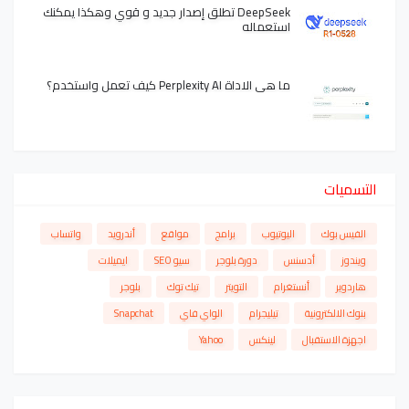
DeepSeek تطلق إصدار جديد و قوي وهكذا يمكنك
استعماله
ما هي الاداة Perplexity AI كيف تعمل واستخدم؟
التسميات
الفيس بوك
اليوتيوب
برامج
مواقع
أندرويد
واتساب
ويندوز
أدسنس
دورة بلوجر
سيو SEO
ايميلات
هاردوير
أنستغرام
التويتر
تيك توك
بلوجر
بنوك الالكترونية
تيليجرام
الواي فاي
Snapchat
اجهزة الاستقبال
لينكس
Yahoo