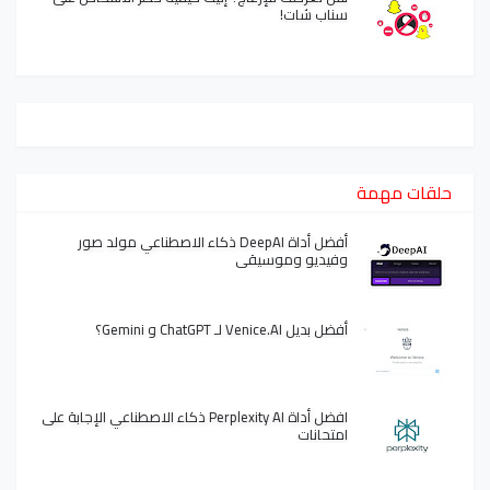
سناب شات!
حلقات مهمة
أفضل أداة DeepAI ذكاء الاصطناعي مولد صور
وفيديو وموسيقى
أفضل بديل Venice.AI لـ ChatGPT و Gemini؟
افضل أداة Perplexity AI ذكاء الاصطناعي الإجابة على
امتحانات