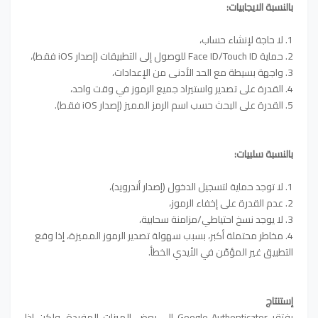
بالنسبة الايجابيات:
1. لا حاجة لإنشاء حساب،
2. حماية Face ID/Touch ID للوصول إلى التطبيقات (إصدار iOS فقط)،
3. واجهة بسيطة مع الحد الأدنى من الإعدادات،
4. القدرة على تصدير واستيراد جميع الرموز في وقت واحد،
5. القدرة على البحث حسب اسم الرمز المميز (إصدار iOS فقط).
بالنسبة سلبيات:
1. لا توجد حماية لتسجيل الدخول (إصدار أندرويد)،
2. عدم القدرة على إخفاء الرموز،
3. لا يوجد نسخ احتياطي/مزامنة سحابية،
4. مخاطر محتملة أكبر، بسبب سهولة تصدير الرموز المميزة، إذا وقع
التطبيق غير المؤمّن في الأيدي الخطأ.
إستنتاج
يفتقر Google Authenticator إلى بعض الميزات المفيدة، ولكن إذا