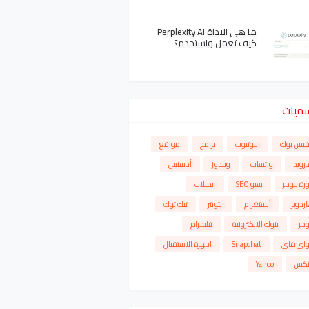
ما هي الاداة Perplexity AI
كيف تعمل واستخدم؟
سميات
فيس بوك
اليوتيوب
برامج
مواقع
درويد
واتساب
ويندوز
أدسنس
رة بلوجر
سيو SEO
ايميلات
ردوير
أنستغرام
التويتر
تيك توك
وجر
بنوك الالكترونية
تيليجرام
واي فاي
Snapchat
اجهزة الاستقبال
نكس
Yahoo