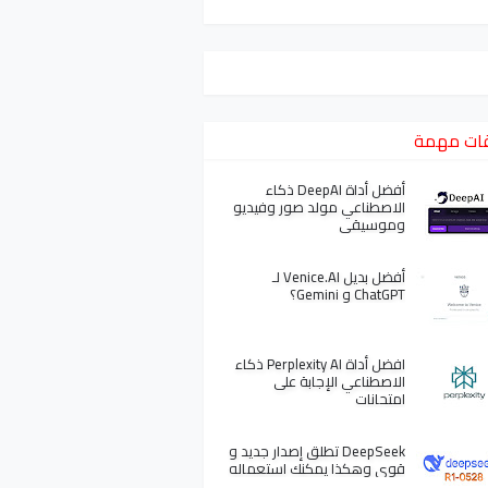
ات مهمة
أفضل أداة DeepAI ذكاء
الاصطناعي مولد صور وفيديو
وموسيقى
أفضل بديل Venice.AI لـ
ChatGPT و Gemini؟
افضل أداة Perplexity AI ذكاء
الاصطناعي الإجابة على
امتحانات
DeepSeek تطلق إصدار جديد و
قوي وهكذا يمكنك استعماله