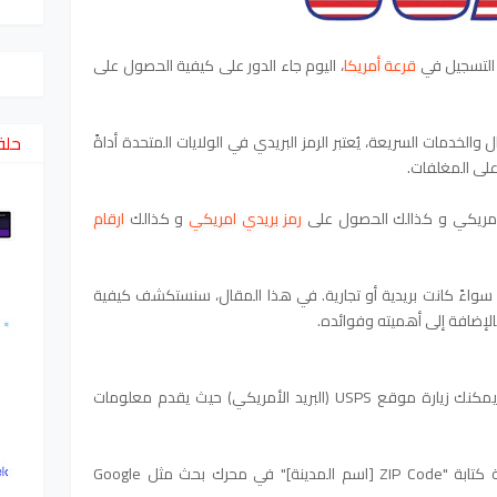
 التسجيل في
قرعة أمريكا
،
اليوم جاء الدور على كيفية الحصول على
حلق
ل والخدمات السريعة، يُعتبر الرمز البريدي في الولايات المتحدة أداةً
على المغلفات.
ريكي و كذالك الحصول على
رمز بريدي امريكي
و كذالك
ارقام
اءً كانت بريدية أو تجارية.
في هذا المقال، سنستكشف كيفية
بالإضافة إلى أهميته وفوائده.
يمكنك زيارة موقع USPS (البريد الأمريكي) حيث يقدم معلومات
يمكنك ببساطة كتابة "ZIP Code [اسم المدينة]" في محرك بحث مثل Google