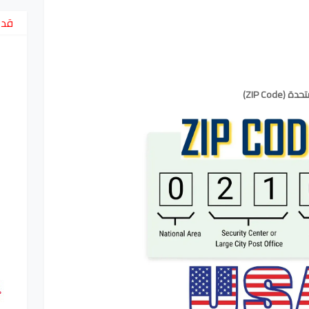
قد 
ZIP Co)