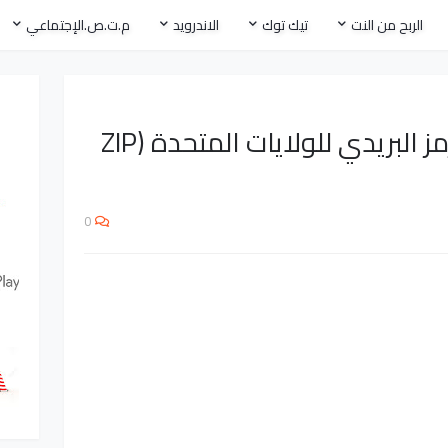
الربح من النت
تيك توك
الاندرويد
م.ت.ص.الإجتماعي
كيفية الحصول على الرمز البريدي للولايات المتحدة (ZIP
0