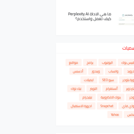
ما هي الاداة Perplexity AI
كيف تعمل واستخدم؟
سميات
فيس بوك
اليوتيوب
برامج
مواقع
درويد
واتساب
ويندوز
أدسنس
رة بلوجر
سيو SEO
ايميلات
ردوير
أنستغرام
التويتر
تيك توك
وجر
بنوك الالكترونية
تيليجرام
واي فاي
Snapchat
اجهزة الاستقبال
نكس
Yahoo