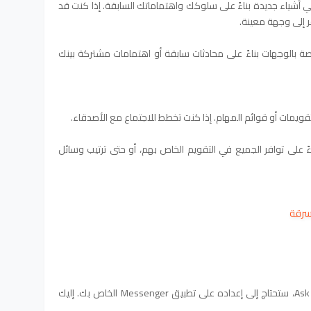
ي أشياء جديدة بناءً على سلوكك واهتماماتك السابقة. إذا كنت قد
إلى وجهة معينة.
ة بالوجهات بناءً على محادثات سابقة أو اهتمامات مشتركة بينك
تقويمات أو قوائم المهام. إذا كنت تخطط للاجتماع مع الأصدقاء.
اءً على توافر الجميع في التقويم الخاص بهم، أو حتى ترتيب وسائل
سرقة
قبل الخوض في الميزات المثيرة لـ Ask Meta AI، ستحتاج إلى إعداده على تطبيق Messenger الخاص بك. إليك