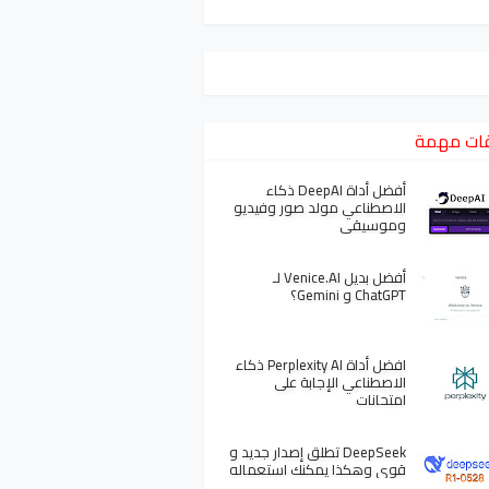
ات مهمة
أفضل أداة DeepAI ذكاء
الاصطناعي مولد صور وفيديو
وموسيقى
أفضل بديل Venice.AI لـ
ChatGPT و Gemini؟
افضل أداة Perplexity AI ذكاء
الاصطناعي الإجابة على
امتحانات
DeepSeek تطلق إصدار جديد و
قوي وهكذا يمكنك استعماله