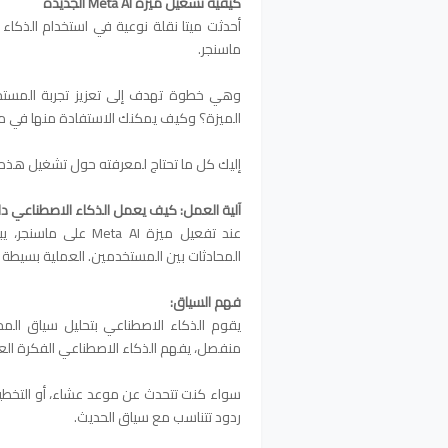
كيفية تشغيل ميزة Meta AI الجديدة
أحدثت ميتا نقلة نوعية في استخدام الذكا
ماسنجر.
وهي خطوة تهدف إلى تعزيز تجربة المستخ
الميزة؟ وكيف يمكنك الاستفادة منها في مح
إليك كل ما تحتاج لمعرفته حول تشغيل هذه 
آلية العمل: كيف يعمل الذكاء الاصطناعي د
عند تفعيل ميزة a AI
المحادثات بين المستخدمين. العملية بسيطة
فهم السياق:
يقوم الذكاء الاصطناعي بتحليل سياق المح
منفصل، يفهم الذكاء الاصطناعي الفكرة العام
سواء كنت تتحدث عن موعد عشاء، أو التخطيط
ردود تتناسب مع سياق الحديث.