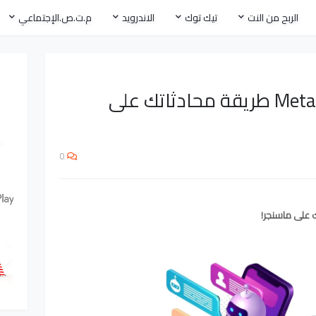
الربح من النت
تيك توك
الاندرويد
م.ت.ص.الإجتماعي
لن تصدق كيف يغير Meta AI طريقة محادثاتك على
0