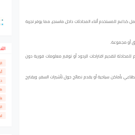
مل كداعم للمستخدم أثناء المحادثات داخل ماسنجر، مما يوفر تجربة
يق أو مجموعة.
الت
م للمحادثة لتقديم اقتراحات للردود أو توفير معلومات فورية دون
ال
أن
ناعي بأماكن سياحية أو يقدم نصائح حول تأشيرات السفر، ويقترح
دو
ها
بل
ال
لي