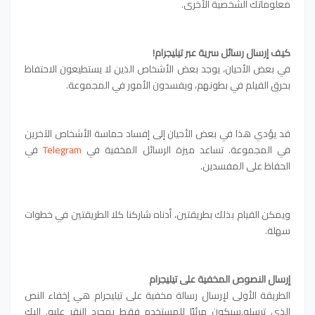
معلوماتك الشخصية الأخرى.
كيف إرسال رسائل سرية عبر تيليجرام!
في بعض الأحيان، يوجد بعض الأشخاص الذين لا يستطيعون الاحتفاظ
بحرق الفيلم في بطونهم، ويفسدون الأمور في المجموعة.
قد يؤدي هذا في بعض الأحيان إلى إفساد حماسة الأشخاص الآخرين
في المجموعة. تساعد ميزة الرسائل المخفية في
Telegram
في
الحفاظ على المفسدين.
ويمكن القيام بذلك بطريقتين، أدناه شاركنا كلا الطريقتين في خطوات
سهلة.
إرسال النصوص المخفية على تيليجرام
الطريقة الأولى لإرسال رسالة مخفية على تيليجرام هي إخفاء النص
الذي ترسله.سيكون مرئيًا للمستخدم فقط بمجرد النقر عليه. إليك