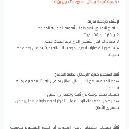
›
كيفية قراءة رسائل Telegram دون رؤية
لإنشاء دردشة سرية.
1. افتح التطبيق، اضغط على أيقونة الدردشة الجديدة.
2. واختر “دردشة سرية”.
3. بعد ذلك، اختر الشخص الذي تريد التحدث معه.
4. ستظهر لك خيارات لتعيين مؤقت للرسالة بحيث تختفي بعد فترة
معينة.
ثانيًا، استخدم ميزة “الرسائل الذاتية التدمير”.
هذه الميزة تسمح لك بإرسال رسائل تختفي تلقائيًا بعد فترة زمنية
تحددها.
يمكنك ضبط الوقت بين ثانية واحدة إلى أسبوع.
هذا يضمن عدم بقاء الرسالة على الجهاز لفترة طويلة، مما يزيد من
مستوى الأمان.
ثالثًا،
يمكنك استخدام الرموز التعبيرية أو الصور المشفرة كوسيلة