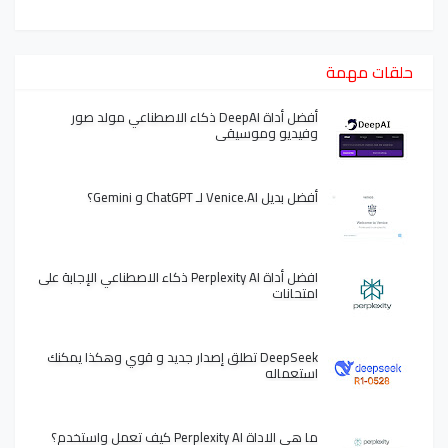
حلقات مهمة
أفضل أداة DeepAI ذكاء الاصطناعي مولد صور
وفيديو وموسيقى
أفضل بديل Venice.AI لـ ChatGPT و Gemini؟
افضل أداة Perplexity AI ذكاء الاصطناعي الإجابة على
امتحانات
DeepSeek تطلق إصدار جديد و قوي وهكذا يمكنك
استعماله
ما هي الاداة Perplexity AI كيف تعمل واستخدم؟