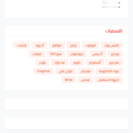
التسميات
الفيس بوك
اليوتيوب
برامج
مواقع
أندرويد
واتساب
ويندوز
أدسنس
دورة بلوجر
سيو SEO
ايميلات
هاردوير
أنستغرام
التويتر
تيك توك
بلوجر
بنوك الالكترونية
تيليجرام
الواي فاي
Snapchat
اجهزة الاستقبال
لينكس
Yahoo