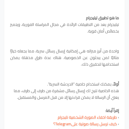
ما هو تطبيق تيليجرام
تيليجرام يعد من التطبيقات الرائدة في مجال المراسلة الفورية، ويتميز
بخصائص أمان قوية.
واحدة من أبرز ميزاته هي إمكانية إرسال رسائل سرية، مما يجعله خيارًا
مثاليًا لمن يبحثون عن الخصوصية. هناك عدة طرق مذهلة يمكن
استخدامها لتحقيق ذلك.
أولاً،
يمكنك استخدام خاصية “الدردشة السرية”.
هذه الخاصية تتيح لك إرسال رسائل مشفرة من طرف إلى طرف، مما
يعني أن الرسالة لا يمكن قراءتها إلا من قبل المرسل والمستقبل.
إقرأ أيضا:
›
طريقة اخفاء الصورة الشخصية تليجرام
›
كيف ترسل رسالة صوتية علىTelegram؟