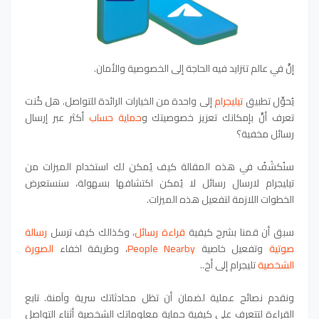
إنَّ في عالم تتزايد فيه الحاجة إلى الخصوصية والأمان.
يُحوِّل تطبيق
تيليجرام
إلى واحدة من الخيارات الرائدة للتواصل. هل كُنت
تعرف أنَّ بإمكانك تعزيز خصوصيتك و
حماية حساب
أكثر عبر إرسال
رسائل مخفية؟
سنُكشَفُ في هذه المقالة كيف يُمكن لك استخدام الميزات من
تيليجرام لارسال رسائل لا يُمكن اكتشافها بسهولة، سنستعرض
الخطوات اللازمة لتفعيل هذه الميزات.
سبق أن قمنا بشرح كيفية
قراءة رسائل
، وكذالك كيف ترسل
رسالة
صوتية
وتفعيل خاصية
People Nearby
، وطريقة اخفاء
الصورة
الشخصية
تليجرام إلى أخ..
ونقدم نصائح عملية لضمان أن تظل محادثاتك سرية وآمنة. تابع
القراءة لتتعرف على كيفية حماية معلوماتك الشخصية أثناء التواصل