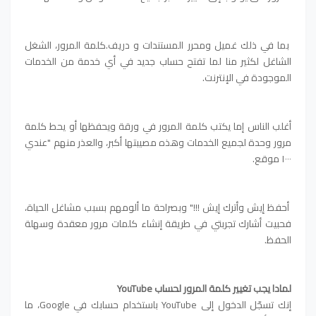
بما في ذلك غميل ومحرر المستندات و دريف.كلمة المرور، الشغل
الشاغل لكثير منا لما تفتح حساب جديد في أي خدمة من الخدمات
الموجودة في الإنترنت.
أغلب الناس إما يكتب كلمة المرور في ورقة ويحفظها أو يحط كلمة
مرور وحدة لجميع الخدمات وهذه مصيبتها أكبر، والعذر منهم "عندي
١٠٠٠ موقع.
أحفظ إيش وأترك إيش !!!" وبصراحة ما ألومهم بسبب مشاغل الحياة،
فحبيت أشارك تجربتي في طريقة إنشاء كلمات مرور معقدة وسهلة
الحفظ.
لمادا يجب تغيير كلمة المرور لحساب YouTube
إنك تسجّل الدخول إلى YouTube باستخدام حسابك في Google‏، ما