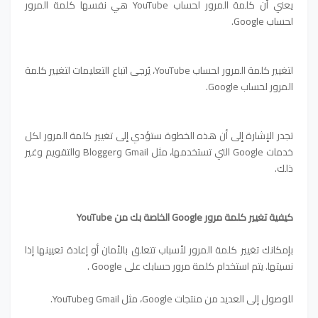
يعني أن كلمة المرور لحساب YouTube هي نفسها كلمة المرور
لحساب Google.
لتغيير كلمة المرور لحساب YouTube، يُرجى اتباع التعليمات لتغيير كلمة
المرور لحساب Google‏.
تجدر الإشارة إلى أن هذه الخطوة ستؤدي إلى تغيير كلمة المرور لكل
خدمات Google التي تستخدمها، مثل Gmail وBlogger والتقويم وغير
ذلك.
كيفية تغيير كلمة مرور Google الخاصة بك من YouTube
بإمكانك تغيير كلمة المرور لأسباب تتعلق بالأمان أو إعادة تعيينها إذا
نسيتها. يتم استخدام كلمة مرور حسابك على Google .
للوصول إلى العديد من منتجات Google، مثل Gmail وYouTube.