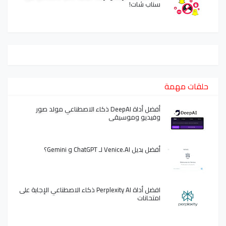
سناب شات!
حلقات مهمة
أفضل أداة DeepAI ذكاء الاصطناعي مولد صور
وفيديو وموسيقى
أفضل بديل Venice.AI لـ ChatGPT و Gemini؟
افضل أداة Perplexity AI ذكاء الاصطناعي الإجابة على
امتحانات