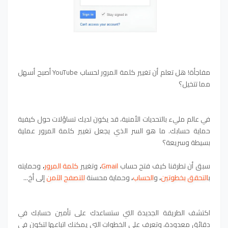
مفاجأة! هل تعلم أن تغيير كلمة المرور لحساب YouTube أصبح أسهل
مما تتخيل؟
في عالم مليء بالتحديات الأمنية، قد يكون لديك تساؤلات حول كيفية
حماية حسابك. ما هو السر الذي يجعل تغيير كلمة المرور عملية
بسيطة وسريعة؟
سبق أن
تطرقنا
كيف
فتح حساب
Gmail
،
وتغيير
كلمة المرور
،
وحمايته
ب
التحقق بخطوتين
،
و
الحساب
،
وحماية محسنة
للتصفح الآمن
إلى أخ...
اكتشف الطريقة الجديدة التي ستساعدك على تأمين حسابك في
دقائق معدودة، وتعرف على الخطوات التي يمكنك اتباعها لتكون في