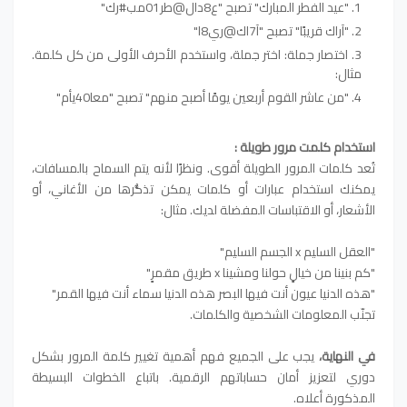
"عيد الفطر المبارك" تصبح "ع8دال@طر01مب#رك"
"آراك قريبًا" تصبح "آ7اك@ري8ا"
اختصار جملة: اختر جملة، واستخدم الأحرف الأولى من كل كلمة.
مثال:
"من عاشر القوم أربعين يومًا أصبح منهم" تصبح "معا40يأم"
استخدام كلمت مرور طويلة :
تُعد كلمات المرور الطويلة أقوى. ونظرًا لأنه يتم السماح بالمسافات،
يمكنك استخدام عبارات أو كلمات يمكن تذكُّرها من الأغاني، أو
الأشعار، أو الاقتباسات المفضلة لديك. مثال:
"العقل السليم x الجسم السليم"
"كم بنينا من خيالٍ حولنا ومشينا x طريق مقمرٍ"
"هذه الدنيا عيون أنت فيها البصر هذه الدنيا سماء أنت فيها القمر"
تجنّب المعلومات الشخصية والكلمات.
في النهاية،
يجب على الجميع فهم أهمية تغيير كلمة المرور بشكل
دوري لتعزيز أمان حساباتهم الرقمية. باتباع الخطوات البسيطة
المذكورة أعلاه.