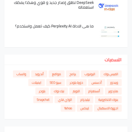
DeepSeek تطلق إصدار جديد و قوي وهكذا يمكنك
استعماله
ما هي الاداة Perplexity AI كيف تعمل واستخدم؟
التسميات
الفيس بوك
اليوتيوب
برامج
مواقع
أندرويد
واتساب
ويندوز
أدسنس
دورة بلوجر
سيو SEO
ايميلات
هاردوير
أنستغرام
التويتر
تيك توك
بلوجر
بنوك الالكترونية
تيليجرام
الواي فاي
Snapchat
اجهزة الاستقبال
لينكس
Yahoo