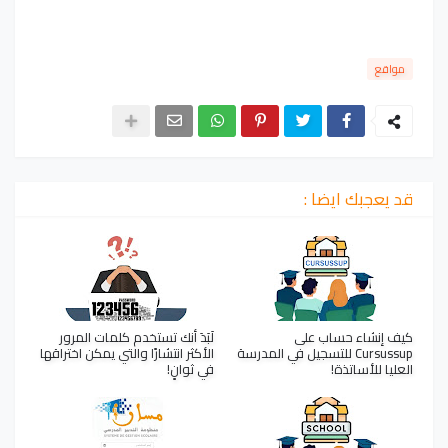
مواقع
قد يعجبك ايضا :
كيف إنشاء حساب على
لَبَدَ أنك تستخدم كلمات المرور
Cursussup للتسجيل في المدرسة
الأكثر انتشارًا والتي يمكن اختراقها
العليا للأساتذة!
في ثوانٍ!