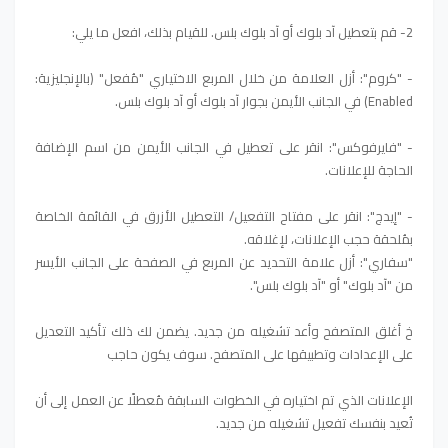
2- قم بتعطيل آد بلوك أو آد بلوك بلس. للقيام بذلك، افعل ما يلي:
- "كروم":
أزل العلامة من خلال المربع الاختياري "مُفعل" (بالإنجليزية:
Enabled) في الجانب الأيمن بجوار آد بلوك أو آد بلوك بلس.
- "فايرفوكس":
انقر على تعطيل في الجانب الأيمن من اسم الإضافة
الحاجة للإعلانات.
- "إيدج":
انقر على مفتاح التفعيل/ التعطيل الأزرق في القائمة الخاصة
بمُلحقة حجب الإعلانات، لإغلاقه.
"سفاري": أزل علامة التحديد عن المربع في الصفحة على الجانب الأيسر
من "آد بلوك" أو "آد بلوك بلس".
خ أغلق المتصفح وأعد تشغيله من جديد. يضمن لك ذلك تأكيد التعديل
على الإعدادات وتطبيقها على المتصفح. سوف يكون حاجب
الإعلانات الذي تم اختياره في الخطوات السابقة مُعطلًا عن العمل إلى أن
تُعيد بنفسك تفعيل تشغيله من جديد.