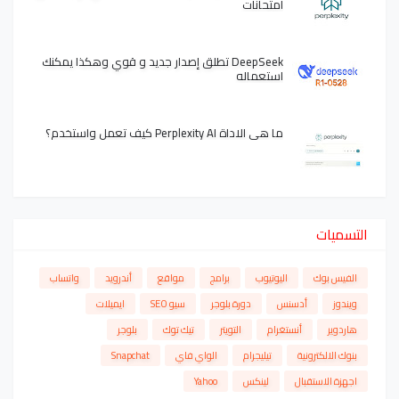
امتحانات
DeepSeek تطلق إصدار جديد و قوي وهكذا يمكنك
استعماله
ما هي الاداة Perplexity AI كيف تعمل واستخدم؟
التسميات
الفيس بوك
اليوتيوب
برامج
مواقع
أندرويد
واتساب
ويندوز
أدسنس
دورة بلوجر
سيو SEO
ايميلات
هاردوير
أنستغرام
التويتر
تيك توك
بلوجر
بنوك الالكترونية
تيليجرام
الواي فاي
Snapchat
اجهزة الاستقبال
لينكس
Yahoo