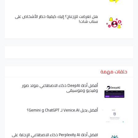
هل تعرضت للإزعاج؟ إليك كيفية حظر الأشخاص على
سناب شات!
حلقات مهمة
أفضل أداة DeepAI ذكاء الاصطناعي مولد صور
وفيديو وموسيقى
أفضل بديل Venice.AI لـ ChatGPT و Gemini؟
افضل أداة Perplexity AI ذكاء الاصطناعي الإجابة على