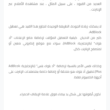
العديد من القيود ، على سبيل المثال ، عند مشاهدة الأفلام عبر
الإنترنت .
لا يمكنك زيادة الجودة. الطريقة الوحيدة لتجاوز هذا القيد هي تعطيل
AdBlock.
كتير من الاحيان كيفية التعطيل المؤقت لإضافة مانع الإعلانات "آد
بلوك" (بالإنجليزية: AdBlock)، سواء مع موقع إلكتروني معين أو
لمتصفح الإنترنت ككل.
وكذلك نفس الأمر بالنسبة لإضافة "آد بلوك بلس" (بالإنجليزية: AdBlcok
Plus).
تطبيق آد بلوك هو ملحقة أو إضافة خاصة بمتصفحات الإنترنت على
أجهزة الكمبيوتر فقط.
تكون أيقونتها على شكل يد بيضاء فوق علامة الإيقاف الحمراء.