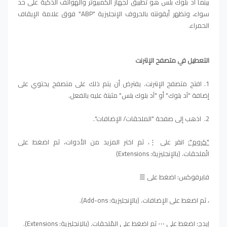
بينما آد بلوك بلس هو تطبيق لجهاز الكمبيوتر والهواتف الذكية على حد
سواء، وتظهر أيقونته بالحروف الإنجليزية "ABP" فوق علامة الإيقاف
الحمراء.
التعطيل في متصفح الإنترنت
1. افتح متصفح الإنترنت. يفترض أن يتم ذلك على متصفح يحتوي على
إضافة "آد بلوك" أو "آد بلوك بلس" مثبتة عليه بالفعل.
2. اذهب إلى صفحة "الملحقات/ الإضافات".
"كروم":
انقر على ⋮، ثم اختر المزيد من الأدوات، ثم اضغط على
الُملحقات. (بالإنجليزية: Extensions)
فايرفوكس: اضغط على ☰
، ثم اضغط على الإضافات. (بالإنجليزية: Add-ons).
إيدج:
اضغط على ⋯ ثم اضغط على المُلحقات. (بالإنجليزية: Extensions).