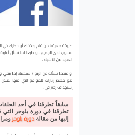
طريقة معرفة من قام بحذفك أو حظرك في ال
محبوب لدى الجميع ، و طبعا لما تسأل أغلبية
العديد من الاشياء ،
و عندما تسأله عن الربح ؟ سيجيبك إما بنفي 
هو مصدر زيارات للمواقع التي منها يمكن
إستهداف إحترافي .
سابقاً تطرقنا في أحد الحلقا
تطرقنا في دورة بلوجر التي قم
دورة بلوجر
إليها من مقالة
ومراج