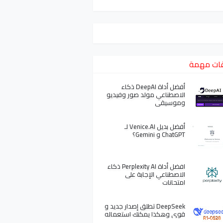
ات مهمة
أفضل أداة DeepAI ذكاء
الاصطناعي مولد صور وفيديو
وموسيقى
أفضل بديل Venice.AI لـ
ChatGPT و Gemini؟
افضل أداة Perplexity AI ذكاء
الاصطناعي الإجابة على
امتحانات
DeepSeek تطلق إصدار جديد و
قوي وهكذا يمكنك استعماله