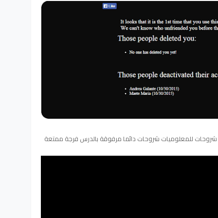
ة شروحات للمعلوميات شروحات دائما مرفوقة بالدرس فرجة ممتعة