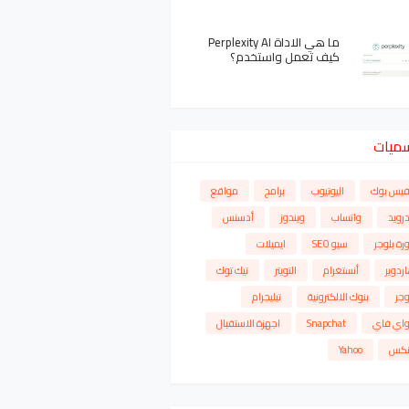
ما هي الاداة Perplexity AI
كيف تعمل واستخدم؟
سميات
فيس بوك
اليوتيوب
برامج
مواقع
درويد
واتساب
ويندوز
أدسنس
رة بلوجر
سيو SEO
ايميلات
ردوير
أنستغرام
التويتر
تيك توك
وجر
بنوك الالكترونية
تيليجرام
واي فاي
Snapchat
اجهزة الاستقبال
نكس
Yahoo