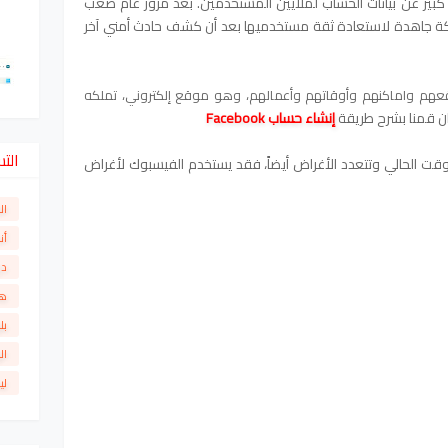
دث أمني كبير عن بيانات الحساب لملايين المستخدمين. بعد مرور عام صعب
ركة جاهدة لاستعادة ثقة مستخدميها بعد أن كشف حادث أمني آخر
قعهم واماكنهم وأوقاتهم وأعمالهم، وهو موقع إلكتروني، تملكه
ان قمنا بشرح طريقة
إنشاء حساب
Facebook
الت
قت الحالي وتتعدد الأغراض أيضاً، فقد يستخدم الفيسبوك لأغراض
ال
أن
دو
ها
بل
ال
لي