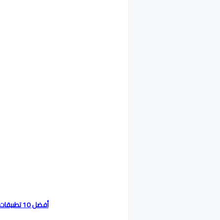
أفضل 10 تطبيقات أفضل نقل الملفات واي فاي لالروبوت