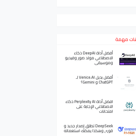
ات مهمة
أفضل أداة DeepAI ذكاء
الاصطناعي مولد صور وفيديو
وموسيقى
أفضل بديل Venice.AI لـ
ChatGPT و Gemini؟
افضل أداة Perplexity AI ذكاء
الاصطناعي الإجابة على
امتحانات
DeepSeek تطلق إصدار جديد و
قوي وهكذا يمكنك استعماله