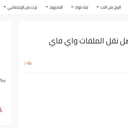
الربح من النت
تيك توك
الاندرويد
م.ت.ص.الإجتماعي
ت أفضل نقل الملفات واي فاي
0