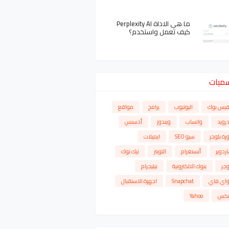
ما هي الاداة Perplexity AI
كيف تعمل واستخدم؟
سميات
فيس بوك
اليوتيوب
برامج
مواقع
درويد
واتساب
ويندوز
أدسنس
رة بلوجر
سيو SEO
ايميلات
ردوير
أنستغرام
التويتر
تيك توك
وجر
بنوك الالكترونية
تيليجرام
واي فاي
Snapchat
اجهزة الاستقبال
نكس
Yahoo