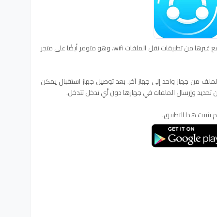
هو الأكثر شعبية Shareit وأسرع بالمقارنة مع غيرها من تطبيقات نقل الملفات wifi. وهو متوفر أيضًا على متجر
WiFi المباشرة لنقل الملف من جهاز واحد إلى جهاز آخر. بعد توصيل جهاز استقبال يمكن
تحديد وإرسال الملفات في جهازها دون أي تدخل تتدخل.