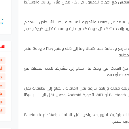
التنافس مع أجهزة الكمبيوتر في كل مجال مثل الإنترنت والوسائط
إنه ممكن فقط بسبب تقنية android التي تعتمد على Linux والأجهزة المستقلة. يحب الأشخاص استخدام
ة منخفضة وميزات ممتدة مثل جودة كاميرا عالية ومساحة تخزين كبيرة وحجم
الت
ووحدة معالجة مركزية عالية السرعة وإنترنت سريع ودعامة دعم كاملة وما إلى ذلك ومتجر Google Play متاح
ال
زين كمية كبيرة من البيانات. في وقت ما ، نحتاج إلى مشاركة هذه الملفات مع
أن
دو
ها
طريقة فعالة وزيادة سرعة نقل الملفات ، نحتاج إلى تطبيقات نقل
بل
الملفات. يمكن لهذه التطبيقات التحكم في Bluetooth أو WiFi لأجهزة Android وجعل نقل البيانات بسيطًا
ال
لي
كما أدرجنا بالفعل تطبيقات مشاركة الملفات بلوتوث لالروبوت. ولكن نقل الملفات باستخدام Bluetooth
رة الحجم.