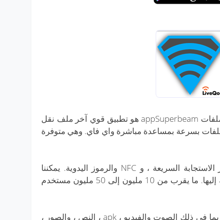
Android Superbeam wifi نقل الملفات appSuperbeam هو تطبيق قوي آخر ملف نقل
لفات بسرعة بمساعدة مباشرة واي فاي. وهي متوفرة
يمكنه إقران الأجهزة بمساعدة رمز الاستجابة السريعة ، و NFC والرموز اليدوية. يمكننا
أيضا تطبيق مختلف موضوع الخلفية إليها. ما يقرب من 10 مليون إلى 50 مليون مستخدم
يمكننا مشاركة جميع أنواع الملفات بما في ذلك الصوت والفيديو ، apk ، النص ، والصور ،