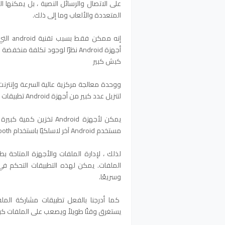
على الاتصال والرسائل النصية ، بل يمكنها 
المتعددة والألعاب وما إلى ذلك.
أجهزة Android نظرًا لوجود تكلف
كبش كبير
لتنزيل عدد كبير من أجهزة Android تطبيقات مجانية.
يمكن لأجهزة Android تخ
مستخدم Android آخر لاسلكيًا باستخدام Bluetooth أو WiFi.
لذلك ، لإدارة الملفات والأجهزة المتاحة ب
وسريعًا.
يستغرق وقتًا طويلاً ويصعب على الملفات كبي