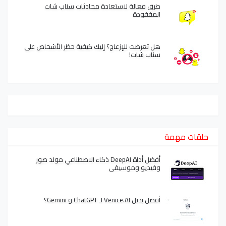
طرق فعالة لاستعادة محادثات سناب شات
المفقودة
هل تعرضت للإزعاج؟ إليك كيفية حظر الأشخاص على
سناب شات!
حلقات مهمة
أفضل أداة DeepAI ذكاء الاصطناعي مولد صور
وفيديو وموسيقى
أفضل بديل Venice.AI لـ ChatGPT و Gemini؟