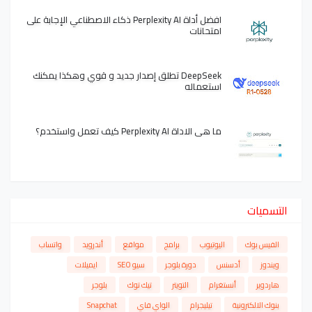
افضل أداة Perplexity AI ذكاء الاصطناعي الإجابة على
امتحانات
DeepSeek تطلق إصدار جديد و قوي وهكذا يمكنك
استعماله
ما هي الاداة Perplexity AI كيف تعمل واستخدم؟
التسميات
الفيس بوك
اليوتيوب
برامج
مواقع
أندرويد
واتساب
ويندوز
أدسنس
دورة بلوجر
سيو SEO
ايميلات
هاردوير
أنستغرام
التويتر
تيك توك
بلوجر
بنوك الالكترونية
تيليجرام
الواي فاي
Snapchat