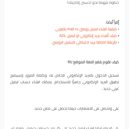
خطوة مهمة نحو تحسين إنتاجيتك!
إٌقرأ أيضا:
›
كيفية انشاء ايميل روسي mail ru بالعربي
›
كيف أنشاء بريد إلكتروني او ايميل AOL
›
طريقة اضافة بريد احتياطي الايميل الروسي
كيف نقوم بتغير اللغة الموقع RU
تسجيل الدخول بالبريد الإلكتروني الخاص بك وكلمة المرور وسيصبح
تطبيق البريد الإلكتروني جاهزًا للاستخدام. يمكنك انشاء حساب ايميل
عربي جديد .
على وتحصل على الاشعارات حينما تحصل على مايل جديد.
في قدرتك ايضا انشاء ايميل جديد على كل من حسابات جيميل، ياهو، اي