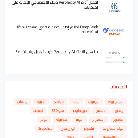
افضل أداة Perplexity AI ذكاء الاصطناعي الإجابة على
امتحانات
DeepSeek تطلق إصدار جديد و قوي وهكذا يمكنك
استعماله
ما هي الاداة Perplexity AI كيف تعمل واستخدم؟
التسميات
الفيس بوك
اليوتيوب
برامج
مواقع
أندرويد
واتساب
ويندوز
أدسنس
دورة بلوجر
سيو SEO
ايميلات
هاردوير
أنستغرام
التويتر
تيك توك
بلوجر
بنوك الالكترونية
تيليجرام
الواي فاي
Snapchat
اجهزة الاستقبال
لينكس
Yahoo