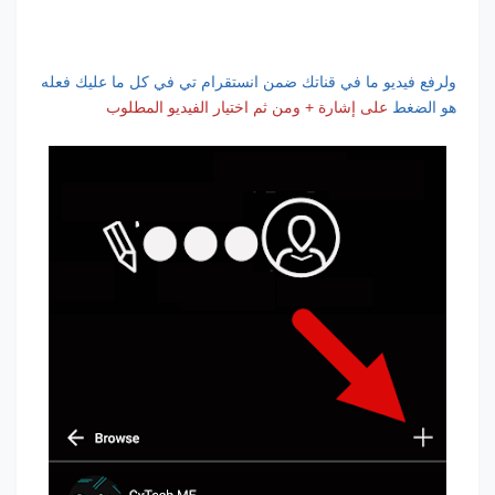
ولرفع فيديو ما في قناتك ضمن انستقرام تي في كل ما عليك فعله
هو الضغط
على إشارة + ومن ثم اختيار الفيديو المطلوب