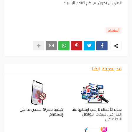
اتمني ان يكون عجبكم الشرح البسيط
أنستغرام
قد يعجبك ايضا :
هذه الأخطاء لا يجب ارتكابها عند
كيفية حظر🚫 شخص ما على
النشر على شبكات التواصل
إنستغرام
الاجتماعي