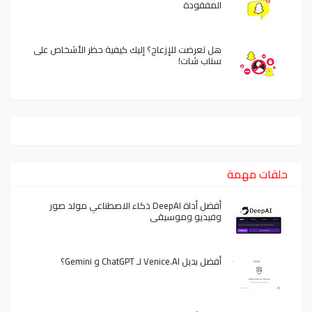
المفقودة
هل تعرضت للإزعاج؟ إليك كيفية حظر الأشخاص على
سناب شات!
حلقات مهمة
أفضل أداة DeepAI ذكاء الاصطناعي مولد صور
وفيديو وموسيقى
أفضل بديل Venice.AI لـ ChatGPT و Gemini؟