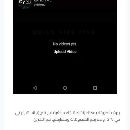
بهذه الطريقة يمكنك إنشاء قناتك مباشرة في تطبيق انستقرام تي
في IGTV وبدء رفع الفيديوهات ومشاركتها مع الآخرين.