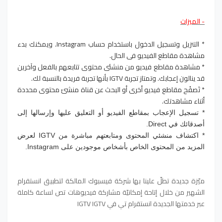
- الميزات
* التنزيل وتسجيل الدخول باستخدام حساب Instagram. ويمكنك بدء
مشاهدة مقاطع الفيديو في الحال.
* مشاهدة مقاطع فيديو من منشئي محتوى تتابعهم بالفعل وآخرين
قد ينالون إعجابك. وتمتاز تجربة IGTV بأنها تجربة فريدة بالنسبة لك.
* تَصفُح مقاطع فيديو أخرى أو البحث عن قناة منشئ محتوى محددة
أثناء مشاهدتك.
* تسجيل الإعجاب بمقاطع الفيديو أو التعليق عليها وإرسالها إلى
أصدقائك في Direct.
* اكتشاف منشئي المحتوى ومتابعتهم مباشرة من IGTV لعرض
المزيد من المحتوى الخاص بأشخاص موجودين على Instagram.
ميّزة جديدة تطلّ علينا بها شركة فيسبوك المالكة لتطبيق انستقرام
الشهير من خلال إتاحة إمكانيّة مشاركة فيديوهات تص لساعة كاملة
عبر خدمتها الجديدة انستقرام تي في IGTV
IGTV