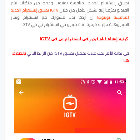
تطبيق إنستغرام الجديد لمنافسة يوتيوب وغيره من منصّات نشر
الفيديو تطرّقنا إليه بشكل كامل من خلال
IGTV تطبيق إنستغرام الجديد
لمنافسة يوتيوب!
إن أردت بدء مشوارك مع انستقرام ونشر
الفيديوهات فإليك كيفية قناة فيديو في انستقرام تي في IGTV.
كيفية إنشاء قناة فيديو في انستقرام تي في IGTV
في بداية الأمر يجب عليك تحميل تطبيق IGTV من الرابط التالي
بالضغط
هنا