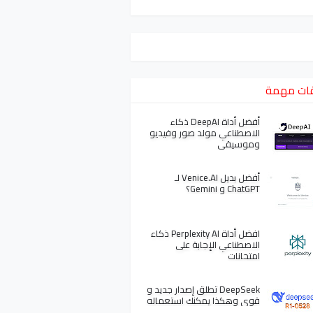
ات مهمة
أفضل أداة DeepAI ذكاء
الاصطناعي مولد صور وفيديو
وموسيقى
أفضل بديل Venice.AI لـ
ChatGPT و Gemini؟
افضل أداة Perplexity AI ذكاء
الاصطناعي الإجابة على
امتحانات
DeepSeek تطلق إصدار جديد و
قوي وهكذا يمكنك استعماله