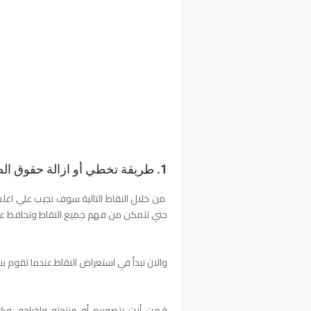
1. طريقة تخطي أو ازالة حقوق الطبع والنشر
من خلال النقاط التالية سوف نجيب علي اغل
حتي تتمكن من فهم جميع النقاط وتحافظ علي
والان نبدأ في استعراض النقاط.عندما تقوم ب
قمت أنت بتصويره أو منتجته واخراجه، و