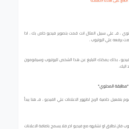
اطلع على هذه الصفحة
ي ، فـ علي سبيل المثال انت قمت بتصوير فيديو خاص بك ، اذا
ت برفعه علي اليوتيوب .
يديو ، بذلك يمكنك التبليغ عن هذا الشخص لليوتيوب وسيقومون
اليك.
 بتفعيل خاصية الربح لظهور الاعلانات علي الفيديو ، فـ هنا يبدأ
ب فان تطابق او تشابهه مع فيديو اخر فلا يسمح باضافة الاعلانات