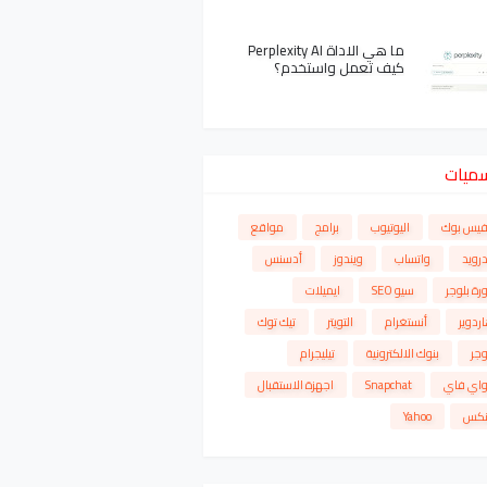
ما هي الاداة Perplexity AI
كيف تعمل واستخدم؟
سميات
فيس بوك
اليوتيوب
برامج
مواقع
درويد
واتساب
ويندوز
أدسنس
رة بلوجر
سيو SEO
ايميلات
ردوير
أنستغرام
التويتر
تيك توك
وجر
بنوك الالكترونية
تيليجرام
واي فاي
Snapchat
اجهزة الاستقبال
نكس
Yahoo