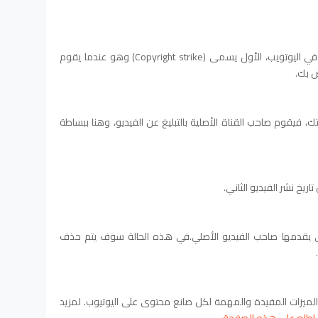
هنالك نوعين من انتهاكات حقوق الملكية في اليوتويب، الأول يسمى (Copyright strike) وهو عندما يقوم
ص بك.
ك، فيقوم صاحب القناة الأصلية بالتبليغ عن الفيديو، وهنا ببساطة
اريخ نشر الفيديو الثاني.
لتي يقدمها صاحب الفيديو الأصلي.في هذه الحالة سوف يتم حذف
يزات المفيدة والمهمة لكل صانع محتوى على اليوتيوب. لمزيد