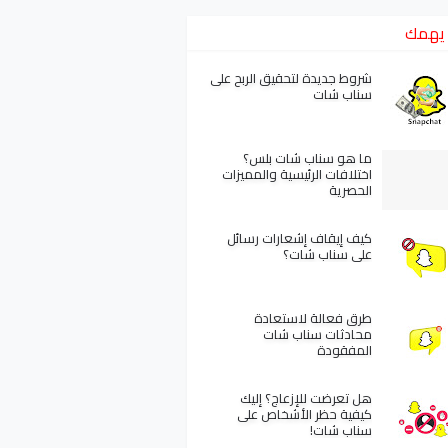
يهمك
شروط جديدة لتحقيق الربح على
سناب شات
ما هو سناب شات بلس؟
اختلافات الرئيسية والمميزات
الحصرية
كيف إيقاف إشعارات رسائل
على سناب شات؟
طرق فعالة لاستعادة
محادثات سناب شات
المفقودة
هل تعرضت للإزعاج؟ إليك
كيفية حظر الأشخاص على
سناب شات!