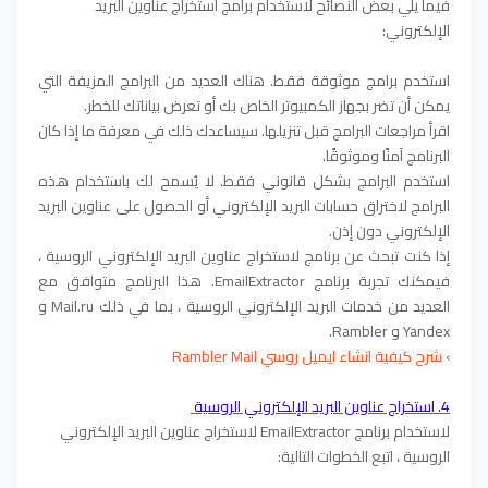
فيما يلي بعض النصائح لاستخدام برامج استخراج عناوين البريد
الإلكتروني:
استخدم برامج موثوقة فقط. هناك العديد من البرامج المزيفة التي
يمكن أن تضر بجهاز الكمبيوتر الخاص بك أو تعرض بياناتك للخطر.
اقرأ مراجعات البرامج قبل تنزيلها. سيساعدك ذلك في معرفة ما إذا كان
البرنامج آمنًا وموثوقًا.
استخدم البرامج بشكل قانوني فقط. لا يُسمح لك باستخدام هذه
البرامج لاختراق حسابات البريد الإلكتروني أو الحصول على عناوين البريد
الإلكتروني دون إذن.
إذا كنت تبحث عن برنامج لاستخراج عناوين البريد الإلكتروني الروسية ،
فيمكنك تجربة برنامج EmailExtractor. هذا البرنامج متوافق مع
العديد من خدمات البريد الإلكتروني الروسية ، بما في ذلك Mail.ru و
Yandex و Rambler.
›
شرح كيفية انشاء ايميل روسي Rambler Mail
4. استخراج عناوين البريد الإلكتروني الروسية
لاستخدام برنامج EmailExtractor لاستخراج عناوين البريد الإلكتروني
الروسية ، اتبع الخطوات التالية: