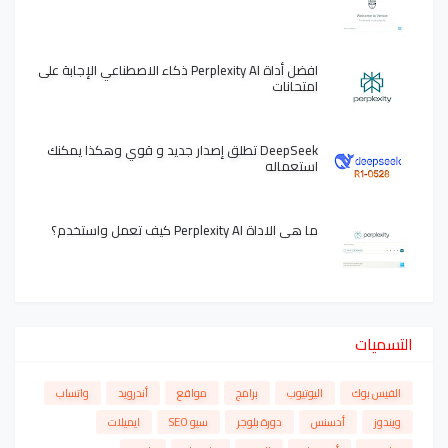
افضل أداة Perplexity AI ذكاء الاصطناعي الإجابة على
امتحانات
DeepSeek تطلق إصدار جديد و قوي وهكذا يمكنك
استعماله
ما هي الاداة Perplexity AI كيف تعمل واستخدم؟
التسميات
الفيس بوك
اليوتيوب
برامج
مواقع
أندرويد
واتساب
ويندوز
أدسنس
دورة بلوجر
سيو SEO
ايميلات