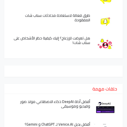
طرق فعالة لاستعادة محادثات سناب شات
المفقودة
هل تعرضت للإزعاج؟ إليك كيفية حظر الأشخاص على
سناب شات!
حلقات مهمة
أفضل أداة DeepAI ذكاء الاصطناعي مولد صور
وفيديو وموسيقى
أفضل بديل Venice.AI لـ ChatGPT و Gemini؟