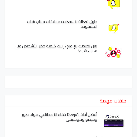
طرق فعالة لاستعادة محادثات سناب شات
المفقودة
هل تعرضت للإزعاج؟ إليك كيفية حظر الأشخاص على
سناب شات!
حلقات مهمة
أفضل أداة DeepAI ذكاء الاصطناعي مولد صور
وفيديو وموسيقى