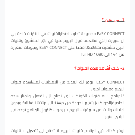
1- من نحن ؟
EaSY CONNECT مجموعة تحارب احتكارالقنوات في الانترنت خاصة بي
ان سبورت (التي ساتعمد قول البهيم عنها في باق المنشور) وقنوات
اخرى مشفرة تشاهدها فقط على EaSY CONNECT وبجودات متغيرة
من 144 الى 1080 full HD
2- كيف أشاهد هده القنوات؟ّ
EaSY CONNECT توفر لك العديد من الامكانيات لمشاهدة قنوات
البهيم وقنوات اخرى :
*البرنامج : به قنوات الكونكت التي تحتاج الى تفعيل وتمتاز هده
الخاصية(الكونكت) بتغيير الجودة من 144p الى full hd 1080p وبدون
اعلانات والبث من سيرفرات البهيم + ريموت كنترول للبرنامج تجده في
البلاي ستور
نوفر كذلك في البرنامج قنوات البهيم لا تحتاج الى تفعيل + قنوات