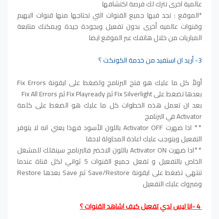
عالمية اخرى نترك لك فرصة اكتشافها
*الموقع : تجد فيها جميع القنوات التي تحتاجها منها قنوات البهيم
وقنوات عالميه أخرى بدون تفعيل وبجودة جيدة ويمكنك متابعة
المباريات من خلال هاتفك عبر الموقع ايضا
3- أريد ان استفيد من خدمة الكونكت ؟
أولاً كل ما عليك هو فتح البرنامج ولضغط على ايقونة Fix Errors
بعدها تضغط على Fix Silverlight ثم Fix Playready ثم Fix All Errors
بعد ان تعمل هذه الخطوات كل ما عليك هو الضغط على كلمة
Activator في البرنامج
°° اذا ضهرت Activator OFF باللون الأسود فهذا يعني انه لا يتوفر
التفعيل ويتوجب عليك اعادة المحاولة لاحقا
°°ادا ضهرت Activator ON باللون الاخضر فالبرنامج سينقلك للمشغل
الخاص بالتفعيل و تفعل جميع القنوات 5 ثواني لكل قناة عندما
تنتهي تضغط على ايقونة Save/Restore ثم Save بعدها Restore
ومبروك عليك التفعيل
4 -انا ليس لدي تفعيل كيف اشاهد القنوات ؟