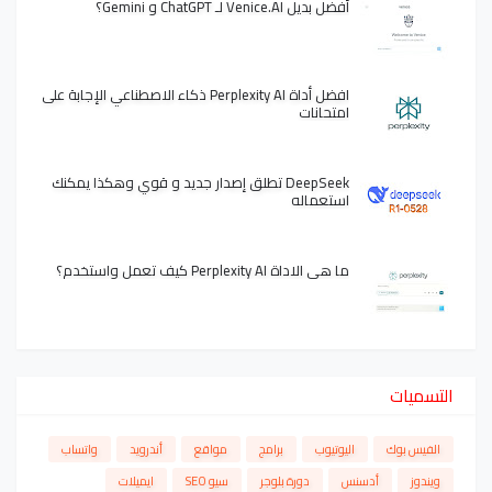
أفضل بديل Venice.AI لـ ChatGPT و Gemini؟
افضل أداة Perplexity AI ذكاء الاصطناعي الإجابة على
امتحانات
DeepSeek تطلق إصدار جديد و قوي وهكذا يمكنك
استعماله
ما هي الاداة Perplexity AI كيف تعمل واستخدم؟
التسميات
الفيس بوك
اليوتيوب
برامج
مواقع
أندرويد
واتساب
ويندوز
أدسنس
دورة بلوجر
سيو SEO
ايميلات