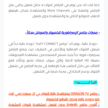
كما قلت لك نحن نوفر في البرنامج قنوات لا تحتاج تفعيل يكفي فتح
البرنامج واضغط على More Channels والمشاهدة بشكل طبيعياو
الذهاب للموقع الخاص بنا والمشاهدة بدون تفعيل
- مميزات برنامج الإمبراطورية للكمبيوتر والموبايل مجاناً :
- جودة عالية : يوفر لك "برنامج EaSY CONNECT " جودة عالية جداً في
تشغيل القنوات الفضائية وبالأخص في المباريات حيث يتمتع البرنامج
بسيرفرات قوية جداً بحيث تسمح للمستخدمين بمشاهدة الفيديوهات
بصيغة HD العالية الدقة والتي سوف تجعلك تشعر وكأنك تتابع
اللقائات من داخل الملعب هذا بالإضافة إلى سرعة البرنامج في تشغيل
القنوات وعدم الحاجة إلى سرعة كبيرة في التشغيل.
-
أقرأ أيــــــــضا :
برنامج DRAGON TV لمشاهدة باقة قنوات بي ان سبورت وبي اوت
-
كيو بجوده عاليه وبدون تقطيع للكمبيوتر
أقوى برنامج SHAHID بدون تفعيل لمشاهدة قنوات المشفرة
-