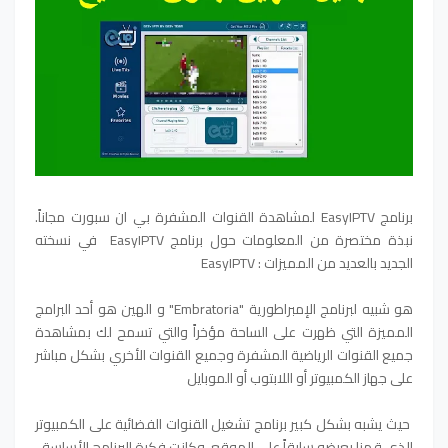
برنامج EasyIPTV لمشاهدة القنوات المشفرة بي ان سبورت مجاناً.
نبذة مختصرة من المعلومات حول برنامج EasyIPTV في نسخته
الجديد بالعديد من المميزات : EasyIPTV
هو شبيه لبرنامج الإمبراطورية "Embratoria" و الهين هو أحد البرامج
المميزة التي ظهرت على الساحة مؤخراً والتي تسمح لك بمشاهدة
جميع القنوات الرياضية المشفرة وجميع القنوات الأخري بشكل مباشر
على جهاز الكمبيوتر أو اللابتوب أو الموبايل
حيث يشبه بشكل كبير برنامج تشغيل القنوات الفضائية على الكمبيوتر
الذي قمنا بعرضه سابقاً على الموقع، وكانت فكرة البرنامج الأساسة