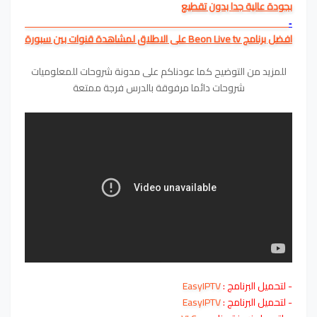
بجودة عالية جدا بدون تقطيع
-
افضل برنامج Beon Live tv على الاطلاق لمشاهدة قنوات بين سبورة
للمزيد من التوضيح كما عودناكم على مدونة شروحات للمعلوميات
شروحات دائما مرفوقة بالدرس فرجة ممتعة
- لتحميل البرنامج :
EasyIPTV
- لتحميل البرنامج :
EasyIPTV