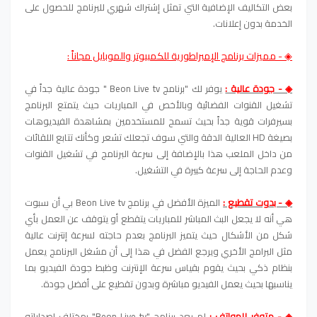
بعض التكاليف الإضافية التي تمثل إشتراك شهري للبرنامج للحصول على
الخدمة بدون إعلانات.
◈ - مميزات برنامج الإمبراطورية للكمبيوتر والموبايل مجاناً :
◈ - جودة عالية :
يوفر لك "برنامج Beon Live tv " جودة عالية جداً في
تشغيل القنوات الفضائية وبالأخص في المباريات حيث يتمتع البرنامج
بسيرفرات قوية جداً بحيث تسمح للمستخدمين بمشاهدة الفيديوهات
بصيغة HD العالية الدقة والتي سوف تجعلك تشعر وكأنك تتابع اللقائات
من داخل الملعب هذا بالإضافة إلى سرعة البرنامج في تشغيل القنوات
وعدم الحاجة إلى سرعة كبيرة في التشغيل.
◈ - بدوت تقطيع :
الميزة الأفضل في برنامج Beon Live tv بي أن سبوت
هي أنه لا يجعل البث المباشر للمباريات يتقطع أو يتوقف عن العمل بأي
شكل من الأشكال حيث يتميز البرنامج بعدم حاجته لسرعة إنترنت عالية
مثل البرامج الأخري ويرجع الفضل في هذا إلى أن مشغل البرنامج يعمل
بنظام ذكي بحيث يقوم بقياس سرعة الإنترنت وظبط جودة الفيديو بما
يناسبها بحيث يعمل الفيديو مباشرة وبدون تقطيع على أفضل جودة.
◈ - متوفر للهواتف :
لم يعد برنامج "Beon Live tv" بمختلف إصداراته