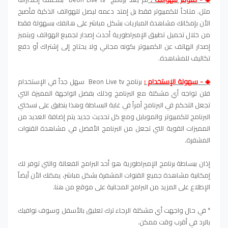
مثل. متاحاً للكمبيوتر فقط بل إمتد دعمه ليصل للهواتف الذكية فأصبح
الأن بإمكانك مشاهدة المباريات بشكل مباشر على هاتفك بسهولة فقط
من خلال تحميل تطبيق الإمبراطورية أحدث إصدار لجميع الهواتف ويتميز
إصدار الهاتف عن الكمبيوتر بكونه مجاني ولا يحتاج إلى إشتراك أو دفع
تكاليف للمشاهدة.
◈ - سهولة الإستخدام :
برنامج Beon Live tv سهل جداً في الإستخدام
فلن تواجه أي مشكلة مع البرنامج وذلك بفضل الواجهة المميزة التي
تجعل التحكم في البرنامج أمراً في غاية البساطة وهذا ينطبق على نسختي
البرنامج للكمبيوتر والموبايل ومع كل تحديث جديد يتم إضافة العديد من
المميزات القوية التي تجعل من البرنامج الأفضل في مشاهدة القنوات
المشفرة.
إذان ببساطة برنامج الإمبراطورية هو أحد البرامج الفعالة والتي توفر لك
إمكانية مشاهدة جميع القنوات المشفرة بشكل مباشر، يمكنك الأن أيضاً
الإطلاع على المزيد من البرامج المجانية على موقع من هنا.
* في حال واجهت أي مشكلة الرجاء ترك تعليق بالأسفل وسوف نوافيك
بالرد في أقرب وقت ممكن.