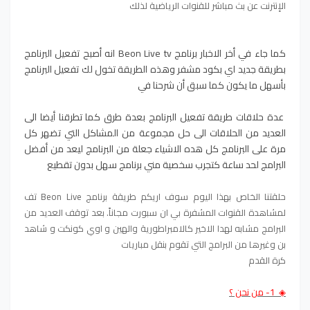
الإنترنت عن بث مباشر للقنوات الرياضية لذلك
كما جاء في أخر الاخبار برنامج Beon Live tv انه أصبح تفعيل البرنامج
بطريقة جديد اي بكود مشفر وهذه الطريقة تخول لك تفعيل البرنامج
بأسهل ما يكون كما سبق أن شرحنا في
عدة حلاقات طريقة تفعيل البرنامج بعدة طرق كما تطرقنا أيضا الى
العديد من الحلاقات الى حل مجموعة من المشاكل التي تضهر كل
مرة على البرنامج كل هده الاشياء جعلة من البرنامج ليعد من أفضل
البرامج لحد ساعة كتجرب سخصية مني برنامج سهل بدون تقطيع
حلقتنا الخاص بهذا اليوم سوف اريكم طريقة برنامج Beon Live تف
لمشاهدة القنوات المشفرة بي ان سبورت مجاناً. بعد توقف العديد من
البرامج مشابه لهدا الاخير كالامبراطورية والهين و اوي كونكت و شاهد
بن وغيرها من البرامج التي تقوم بنقل مباريات
كرة القدم
◈ 1- من نحن ؟