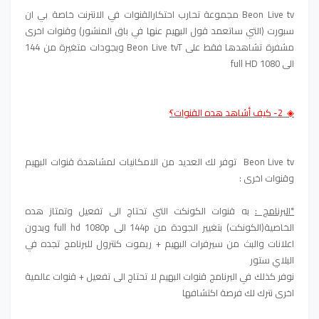
Beon Live tv مجموعة تحارب احتكارالقنوات في الانترنت خاصة بي ان
سبورت (التي ساتعمد قول البهيم عنها في باق المنشور) وقنوات اخرى
مشفرة تشاهدها فقط على Beon Live tvT وبجودات متغيرة من 144
الى 1080 full HD
◈ 2- كيف أشاهد هده القنوات؟ّ
Beon Live tv توفر لك العديد من الامكانيات لمشاهدة قنوات البهيم
وقنوات اخرى :
*البرنامج :
به قنوات الكونكت التي تحتاج الى تفعيل وتمتاز هده
الخاصية(الكونكت) بتغيير الجودة من 144p الى full hd 1080p وبدون
اعلانات والبث من سيرفرات البهيم + ريموت كنترول للبرنامج تجده في
البلاي ستور
نوفر كذلك في البرنامج قنوات البهيم لا تحتاج الى تفعيل + قنوات عالمية
اخرى نترك لك فرصة اكتشافها