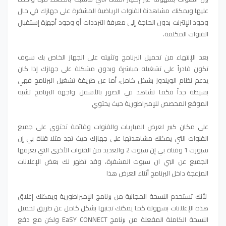
عليها ويمكنك مشاهدنة القنوات الرياضية المشفرة على جهازك في حال
وجود الإنترنت بدون الحاجة إلى معرفة الترددات أو وجود أجهزة إستقبال
القنوات المكلفة.
بعد الإنتهاء من تحميل البرنامج وتثبيته على الجهاز الخاص بك سوف
تكون قادراً على تشغيله مباشرة وبدون مشكلة على جهازك إذا كان
يدعم نظام الويندوز بشكل كامل، أما عن طريقة تشغيل البرنامج فهي
بسيطة جداً فكما تشاهد في الصور بالأسفل واجهة البرنامج تشبه
الموقع المخصص للإمبراطورية حيث يحتوي
على مكان كبير لعرض المباريات والقنوات وقائمة تحتوي على جميع
القنوات التي يمكنك مشاهدتها على جهازك حيث تجد مثلا قناة بي إن
سبورت 1 وقناة بي إن سبوت 2 والعديد من القنوات الأخرى التي يعرفها
الجميع عن البي ان سبوت المشفرة، وقد تظهر لك بعض الإعلانات
المزعجة داخل البرنامج أثناء العرض هذا
لأنك تستخدم النسخة المجانية من برنامج الإمبراطورية ويمكنك إغلاق
هذه الإعلانات بسهولة كما يمكنك تجنبها بشكل كامل عن طريق تحميل
النسخة الكاملة المفعلة من برنامج EaSY CONNECT ولكن مع دفع