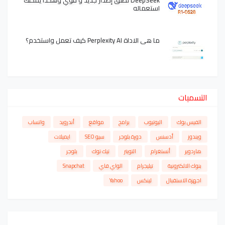
DeepSeek تطلق إصدار جديد و قوي وهكذا يمكنك
استعماله
ما هي الاداة Perplexity AI كيف تعمل واستخدم؟
التسميات
الفيس بوك
اليوتيوب
برامج
مواقع
أندرويد
واتساب
ويندوز
أدسنس
دورة بلوجر
سيو SEO
ايميلات
هاردوير
أنستغرام
التويتر
تيك توك
بلوجر
بنوك الالكترونية
تيليجرام
الواي فاي
Snapchat
اجهزة الاستقبال
لينكس
Yahoo