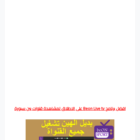
افضل برنامج Beon Live tv على الاطلاق لمشاهدة قنوات بين سبورة