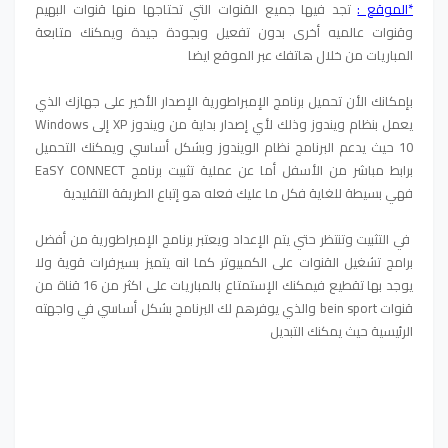
*الموقع :
تجد فيها جميع القنوات التي تحتاجها منها قنوات البهيم
وقنوات عالميه أخرى بدون تفعيل وبجودة جيدة ويمكنك متابعة
المباريات من خلال هاتفك عبر الموقع ايضا
بإمكانك الأن تحميل برنامج الإمبراطورية الإصدار الأخير على جهازك الذي
يعمل بنظام ويندوز وذلك لأي إصدار بداية من ويندوز XP إلى Windows
10 حيث يدعم البرنامج نظام الويندوز وبشكل أساسي ويمكنك التحميل
برابط مباشر من الأسفل أما عن عملية تثبيت برنامج EaSY CONNECT
فهي بسيطة للغاية فكل ما عليك فعله هو إتباع الطريقة التقليدية
في التثبيت وتنتظر حتي يتم الإعداد ويعتبر برنامج الإمبراطورية من أفضل
برامج تشغيل القنوات على الكمبيوتر كما انه يتميز بسيرفرات قوية ولا
يوجد بها تقطيع فيمكنك الإستمتاع بالمباريات على اكثر من 16 قناة من
قنوات bein sport والذي يوفرهم لك البرنامج بشكل أساسي في واجهته
الرئيسية حيث يمكنك التبديل