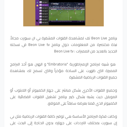
برنامج Beon Live تف لمشاهدة القنوات المشفرة بي ان سبورت مجاناً.
نبذة مختصرة من المعلومات حول برنامج Beon Live tv في نسخته
الجديد بالعديد من المميزات : Beon Live tv
هو شبيه لبرنامج الإمبراطورية "Embratoria" و الهين هو أحد البرامج
المميزة التي ظهرت على الساحة مؤخراً والتي تسمح لك بمشاهدة
جميع القنوات الرياضية المشفرة
وجميع القنوات الأخري بشكل مباشر على جهاز الكمبيوتر أو اللابتوب أو
الموبايل حيث يشبه بشكل كبير برنامج تشغيل القنوات الفضائية على
الكمبيوتر الذي قمنا بعرضه سابقاً على الموقع،
وكانت فكرة البرنامج الأساسة هي توفير كافة القنوات الرياضية مثل بي
إن سبورت بمختلف الترددات على جهازه بدون الحاجة إلى البحث على