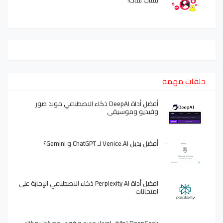
سناب شات!
حلقات مهمة
أفضل أداة DeepAI ذكاء الاصطناعي مولد صور
وفيديو وموسيقى
أفضل بديل Venice.AI لـ ChatGPT و Gemini؟
افضل أداة Perplexity AI ذكاء الاصطناعي الإجابة على
امتحانات