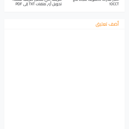
OCCT!
تحويل أي ملفات TXT إلى PDF
أضف تعليق