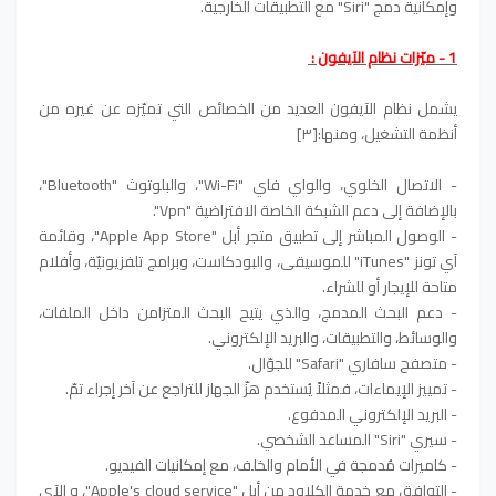
وإمكانية دمج "Siri" مع التطبيقات الخارجية.
1 - ميّزات نظام الآيفون :
يشمل نظام الآيفون العديد من الخصائص التي تميّزه عن غيره من
أنظمة التشغيل، ومنها:[٣]
- الاتصال الخلوي، والواي فاي "Wi-Fi"، والبلوتوث "Bluetooth"،
بالإضافة إلى دعم الشبكة الخاصة الافتراضية "Vpn".
- الوصول المباشر إلى تطبيق متجر أبل "Apple App Store"، وقائمة
آي تونز "iTunes" للموسيقى، والبودكاست، وبرامج تلفزيونيّة، وأفلام
متاحة للإيجار أو للشراء.
- دعم البحث المدمج، والذي يتيح البحث المتزامن داخل الملفات،
والوسائط، والتطبيقات، والبريد الإلكتروني.
- متصفح سافاري "Safari" للجوّال.
- تمييز الإيماءات، فمثلاً يُستخدم هزّ الجهاز للتراجع عن آخر إجراء تمّ.
- البريد الإلكتروني المدفوع.
- سيري "Siri" المساعد الشخصي.
- كاميرات مُدمجة في الأمام والخلف، مع إمكانيات الفيديو.
- التوافق مع خدمة الكلاود من أبل "Apple's cloud service"، و الآي