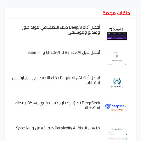
حلقات مهمة
أفضل أداة DeepAI ذكاء الاصطناعي مولد صور
وفيديو وموسيقى
أفضل بديل Venice.AI لـ ChatGPT و Gemini؟
افضل أداة Perplexity AI ذكاء الاصطناعي الإجابة على
امتحانات
DeepSeek تطلق إصدار جديد و قوي وهكذا يمكنك
استعماله
ما هي الاداة Perplexity AI كيف تعمل واستخدم؟