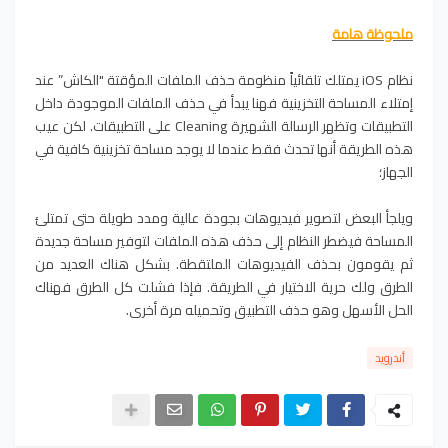
ملحوظة هامة
نظام iOS يمتلك تلقائياً منظومة حذف الملفات المؤقتة "الكاش” عند
إمتلاء المساحة التخزينية فهنا يبدأ في حذف الملفات الموجودة داخل
التطبيقات وتظهر الرسالة الشهيرة Cleaning على التطبيقات. لكن عيب
هذه الطريقة أنها تحدث فقط عندما لا يوجد مساحة تخزينية كافية في
الجهاز؛
ويلجأ البعض لتصوير فيديوهات بجودة عالية ومدد طويلة حتى تمتلئ
المساحة فيضطر النظام إلى حذف هذه الملفات لتوفير مساحة جديدة
ثم يقومون بحذف الفيديوهات الملتقطة. بشكل هناك العديد من
الطرق ولك حرية الاختيار في الطريقة. فإذا فشلت كل الطرق فهناك
الحل الأسهل وهو حذف التطبيق وتحميله مرة أخرى.
أندرويد