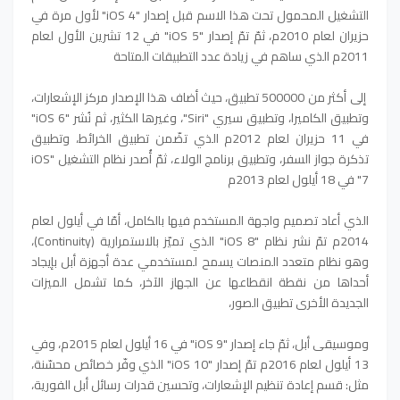
التشغيل المحمول تحت هذا الاسم قبل إصدار "iOS 4" لأول مرة في
حزيران لعام 2010م، ثمّ تمّ إصدار "iOS 5" في 12 تشرين الأول لعام
2011م الذي ساهم في زيادة عدد التطبيقات المتاحة
إلى أكثر من 500000 تطبيق، حيث أضاف هذا الإصدار مركز الإشعارات،
وتطبيق الكاميرا، وتطبيق سيري "Siri"، وغيرها الكثير، ثم نُشر "iOS 6"
في 11 حزيران لعام 2012م الذي تضّمن تطبيق الخرائط، وتطبيق
تذكرة جواز السفر، وتطبيق برنامج الولاء، ثمّ أُصدر نظام التشغيل "iOS
7" في 18 أيلول لعام 2013م
الذي أعاد تصميم واجهة المستخدم فيها بالكامل، أمّا في أيلول لعام
2014م تمّ نشر نظام "iOS 8" الذي تميّز بالاستمرارية (Continuity)،
وهو نظام متعدد المنصات يسمح لمستخدمي عدة أجهزة أبل بإيجاد
أحداها من نقطة انقطاعها عن الجهاز الآخر، كما تشمل الميزات
الجديدة الأخرى تطبيق الصور،
وموسيقى أبل، ثمّ جاء إصدار "iOS 9" في 16 أيلول لعام 2015م، وفي
13 أيلول لعام 2016م تمّ إصدار "iOS 10" الذي وفّر خصائص محسّنة،
مثل: قسم إعادة تنظيم الإشعارات، وتحسين قدرات رسائل أبل الفورية،