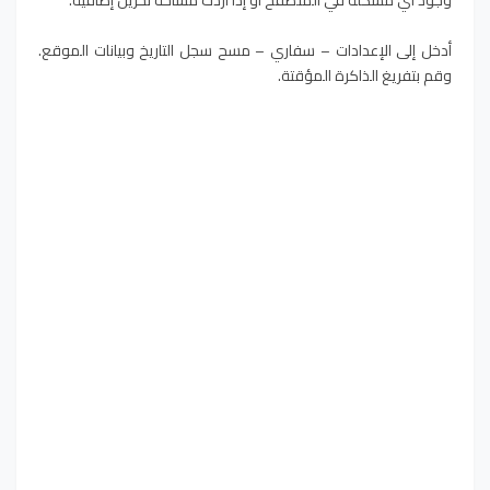
وجود أي مشكلة في المتصفح أو إذا أردت مساحة تخزين إضافية.
أدخل إلى الإعدادات – سفاري – مسح سجل التاريخ وبيانات الموقع.
وقم بتفريغ الذاكرة المؤقتة.