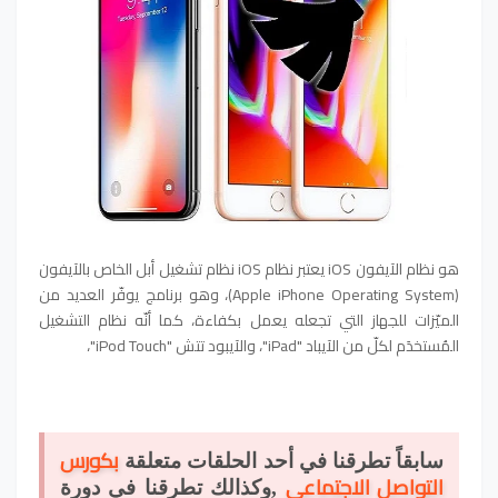
هو نظام الآيفون iOS يعتبر نظام iOS نظام تشغيل أبل الخاص بالآيفون
(Apple iPhone Operating System)، وهو برنامج يوفّر العديد من
الميّزات للجهاز التي تجعله يعمل بكفاءة، كما أنّه نظام التشغيل
المُستخدَم لكلّ من الآيباد "iPad"، والآيبود تتش "iPod Touch"،
بكورس
سابقاً تطرقنا في أحد الحلقات متعلقة
التواصل الاجتماعي
,وكذالك تطرقنا في دورة