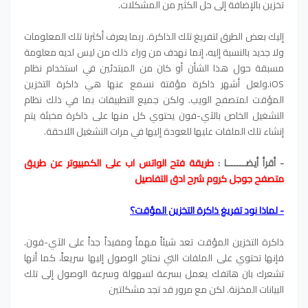
تخزين بالإضافة إلى حل الكثير من المشكلات.
إليك بعض الطرق لتفريغ تلك الذاكرة. ربما يعرف أكثرنا تلك المعلومات
ولا جديد بالنسبة إليه، إنما نهدف من وراء ذلك من ليس لديه معلومة
مسبقة حول هذا الشأن أو كان من المبتدئين في استخدام نظام
iOS.
ولعل أشهر ذاكرة مؤقتة نسمع عنها هي ذاكرة التخزين
المؤقت لمتصفح الويب. ولكن جميع التطبيقات بما في ذلك نظام
التشغيل الخاص بالآي-فون يحتوي كل منها على ذاكرة مخبئة يتم
إنشاء تلك الملفات عليها للعودة إليها في مرات التشغيل اللاحقة.
- أقرأ أيضـــــــا :
طريقة فتح الواتس اب على الكمبيوتر عن طريق
متصفح جوجل كروم شرح ادق التفاصيل
- لماذا نود تفريغ ذاكرة التخزين المؤقت؟
ذاكرة التخزين المؤقت تعد شيئاً مهماً ومفيداً جداً على الآي-فون.
فإنها تحتوي على الملفات التي نحتاج الوصول إليها سريعاً، كما أنها
تشعرك بان هاتفك يعمل بسرعة لسهولة وسرعة الوصول إلى تلك
البيانات المخزنة. لكن مع مرور قد تجد مشكلتين