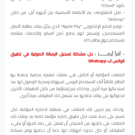
كلود "iCloud".
- نقل المعلومات عبر الأنظمة الأساسية بين أجهزة أبل، من خلال
"AirDrop".
- توفير الدفع الإلكتروني "Apple Pay" الذي يخزّن بيانات بطاقة ائتمان
المستخدمين، ويسمح لهم بدفع ثمن السلع والخدمات مباشرة
باستخدام جهازٍ بنظام iOS.
- أقرأ أيضـــــــا :
حل مشكلة تسجيل الرسالة الصوتية في تطبيق
الواتس اب Whatsapp
الملفات المؤقتة أو الكاش هي ملفات صغيرة مخفية يحتفظ بها
النظام تلقائياً أثناء الاستخدام اليومي لسهولة وسرعة الوصول لها عند
استدعائها مرة أخرى. وكذلك يتم إنشاؤها من خلال التطبيقات الأخرى
لاحتوائها على بيانات تحتاجها عند تشغيل تلك التطبيقات مرة أخرى.
ولذلك يتم تخزين تلك الملفات في منطقة الذاكرة المؤقتة لكل
قسم على حدة، فتجد لكل تطبيق ذاكرة مؤقتة خاصة به. وبقاء تلك
الملفات على كثرتها، من الممكن أن تعمل على بطء الجهاز أو بطيء
التطبيقات أو حتى حدوث انهيارات لها. كما أن حذفها يوفر مساحة