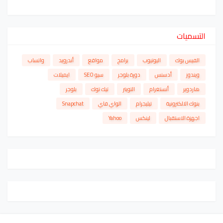
التسميات
الفيس بوك
اليوتيوب
برامج
مواقع
أندرويد
واتساب
ويندوز
أدسنس
دورة بلوجر
سيو SEO
ايميلات
هاردوير
أنستغرام
التويتر
تيك توك
بلوجر
بنوك الالكترونية
تيليجرام
الواي فاي
Snapchat
اجهزة الاستقبال
لينكس
Yahoo