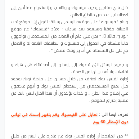
خلل فني مفاجئ يصيب فيسبوك و واتاسب و إنستغرام مما أدى إلى
تعطله في عدد من مناطق العالم .
ونشر " فيسبوك " على موقعه الرسمي رسالة ؛ تقول إن الموقع تحت
الصيانة مؤقتا وسيعود بعد ساعات ؛ وغرّد "فيسبوك" عبر موقع
"تويتر"، قائلا ً: " نحن على علم أن العديد من المستخدمين يواجهون
حالياً مشكلة في الدخول إلى فيسبوك و التطبيقات التابعة له و العمل
جارٍ على حل المشكلة في أسرع وقت ممكن " .
و جميع الرسائل التي تدعوك إلى إرسالها إلى أصدقائك هي هراء و
تفاهات ولا أساس لها من الصحة .
إدارة الفيس بوك تعترف من خلال حسابها علي منصة تويتر بوجود
خلل يمنع المستخدمين من إستخدام الفيس بوك و أنهم عاكفون
علي إصلاح هذا الخلل .. و كذلك يؤكدون أن هذا الخلل ليس ناتجا عن
عملية إختراق للموقع .
تعرف ايضا الى :
تحايل على الفيسبوك وقم بتغيير إسمك في ثواني
دون الإنتظار 60 يوم
** من الملاحظ أن إدارة الفيس بوك غير قادرة علي النشر من خلال