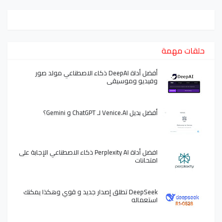
حلقات مهمة
أفضل أداة DeepAI ذكاء الاصطناعي مولد صور
وفيديو وموسيقى
أفضل بديل Venice.AI لـ ChatGPT و Gemini؟
افضل أداة Perplexity AI ذكاء الاصطناعي الإجابة على
امتحانات
DeepSeek تطلق إصدار جديد و قوي وهكذا يمكنك
استعماله