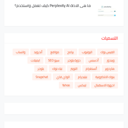
ما هي الاداة Perplexity AI كيف تعمل واستخدم؟
التسميات
الفيس بوك
اليوتيوب
برامج
مواقع
أندرويد
واتساب
ويندوز
أدسنس
دورة بلوجر
سيو SEO
ايميلات
هاردوير
أنستغرام
التويتر
تيك توك
بلوجر
بنوك الالكترونية
تيليجرام
الواي فاي
Snapchat
اجهزة الاستقبال
لينكس
Yahoo