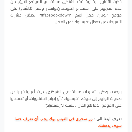
ذكرت التقارير الإخبارية فقد اشتكى مستخدمو الموقع الأزرق من
عدم قدرتهم على استخدام الموقعين.وانتشر وسم (هاشتاغ) على
موقع "تويتر"، حمل اسم "facebookdown#"، تضمّن عشرات
التغريدات عن تعطل "فيسبوك" عن العمل.
ورصدت بعض التغريدات مستخدمي الشبكتين، حيث أعربوا فيها عن
صعوبة الولوج إلى موقع "فيسبوك"، أو إدراج المنشورات، أو تصفحها
على الموقع، كما هو الحال بالنسبة لـ"إنستغرام".
تعرف ايضا الى :
زر سحري في الفيس بوك يجب أن تعرف حتما
سوف يدهشك