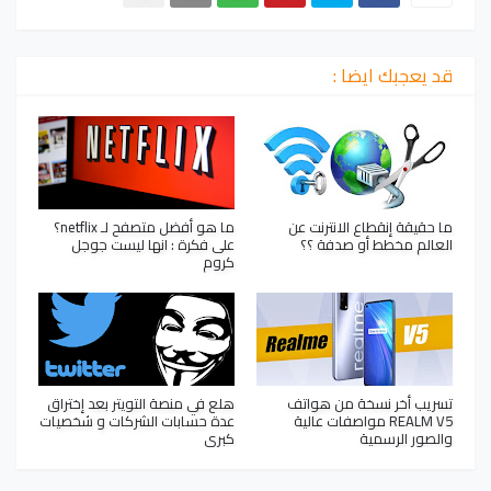
قد يعجبك ايضا :
ما حقيقة إنقطاع الانترنت عن
ما هو أفضل متصفح لـ netflix؟
العالم مخطط أو صدفة ؟؟
على فكرة : انها ليست جوجل
كروم
تسريب أخر نسخة من هواتف
هلع في منصة التويتر بعد إختراق
REALM V5 مواصفات عالية
عدة حسابات الشركات و شخصيات
والصور الرسمية
كبرى