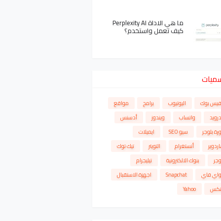
ما هي الاداة Perplexity AI
كيف تعمل واستخدم؟
سميات
فيس بوك
اليوتيوب
برامج
مواقع
درويد
واتساب
ويندوز
أدسنس
رة بلوجر
سيو SEO
ايميلات
ردوير
أنستغرام
التويتر
تيك توك
وجر
بنوك الالكترونية
تيليجرام
واي فاي
Snapchat
اجهزة الاستقبال
نكس
Yahoo