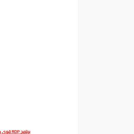
برنامج RDP قوي من الشرك بثمن مناسب 3.52 دولار شهريًا