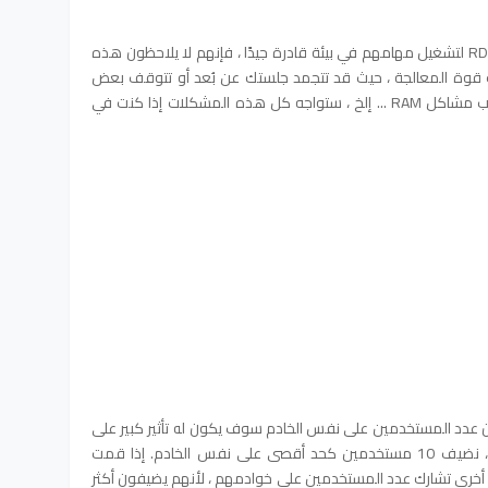
معظم الأشخاص الذين يتطلعون إلى شراء RDP لتشغيل مهامهم في بيئة قادرة جيدًا ، فإنهم لا يلاحظون هذه
ك قوة المعالجة ، حيث قد تتجمد جلستك عن بُعد أو تتوقف بعض
المهام عن العمل وتتوقف عن العمل تسبب مشاكل RAM ... إلخ ، ستواجه كل هذه المشكلات إذا كنت في
إن عدد المستخدمين على نفس الخادم سوف يكون له تأثير كبير على
إدارة المهام الخاصة بك. هنا في iVosting ، نضيف 10 مستخدمين كحد أقصى على نفس الخادم. إذا قمت
ركة أخرى تشارك عدد المستخدمين على خوادمهم ، لأنهم يضيفون أكثر