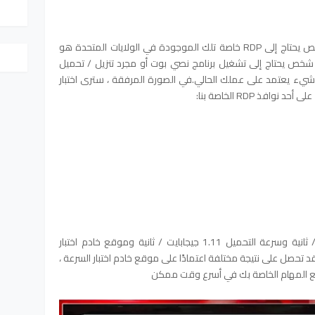
إن السبب الأكثر أهمية الذي يجعل كل شخص يحتاج إلى RDP خاصة تلك الموجودة في الولايات المتحدة هو
 كل شخص يحتاج إلى تشغيل برنامج نصي بوت أو مجرد تنزيل / تحميل
 شيء يعتمد على عملك الحالي.في الصورة المرفقة ، سترى اختبار
تبلغ سرعة التنزيل المسجلة 915 ميجابايت / ثانية وسرعة التحميل 1.11 جيجابايت / ثانية وموقع خادم اختبار
AT&T Cleveland  ، بالطبع ، قد تحصل على نتيجة مختلفة اعتمادًا على موقع خادم اختبار السرعة ،
جميع المهام الخاصة بك في أسرع وقت ممكن