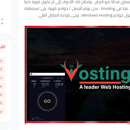
ضي قدمًا نحو النجاح ، وتحتاج تلك الأدوات إلى أن تكون قوية كما
هو متوقع أو ستكون مجرد مضيعة للوقت. هنا في iVosting ، نحن نوفر أفضل / خوادم قوية على استضافة
الت
ال
أن
دو
ها
بل
ال
لي