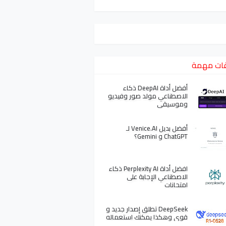
ات مهمة
أفضل أداة DeepAI ذكاء
الاصطناعي مولد صور وفيديو
وموسيقى
أفضل بديل Venice.AI لـ
ChatGPT و Gemini؟
افضل أداة Perplexity AI ذكاء
الاصطناعي الإجابة على
امتحانات
DeepSeek تطلق إصدار جديد و
قوي وهكذا يمكنك استعماله