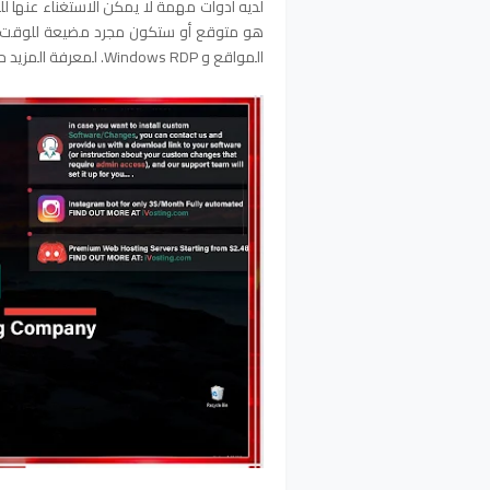
لديه أدوات مهمة لا يمكن الاستغناء عنها للم
المواقع و Windows RDP. لمعرفة المزيد حول خوادم Windows Hosting ، يرجى قراءة المقال التالي