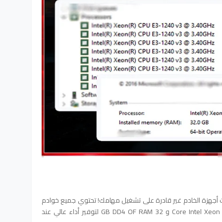
 كانت أجهزة الخادم غير قادرة على تشغيل مهامك! تحتوي جميع خوادم
iVosing على 8 Core Intel Xeon E3 1240 V3 @ 3.40GHZ و 32 GB DD4 OF RAM لتوفير أداء عالي عند