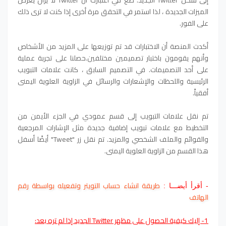
الميزات الجديدة ، لذا استمر في التحقق مرة أخرى إذا كنت لا ترى ذلك
على الفور.
أكدت المنصة أن الاختبارات قد تم توزيعها على المزيد من الأشخاص
وأنهم يقومون باختبار تصميمين مختلفين.حصلنا على تجربة عملية
على أحد التصميمات. في التصميم السابق ، كانت علامات التبويب
الرئيسية واللحظات والإشعارات والرسائل في الزاوية العلوية اليمنى
أفقياً.
تم نقل علامات التبويب إلى قسم عمودي في الجزء الأيمن من
التخطيط مع علامات تبويب إضافية جديدة مثل الإشارات المرجعية
والقوائم والملف الشخصي والمزيد. تم نقل زر "Tweet" أيضًا أسفل
هذا القسم من الزاوية العلوية اليمنى.
طريقة انشاء حساب التويتر وتفعيله بواسطة رقم
- أقرأ أيضـــا :
الهاتف
1- إليك كيفية الحصول على مظهر Twitter الجديد إذا لم تره بعد: