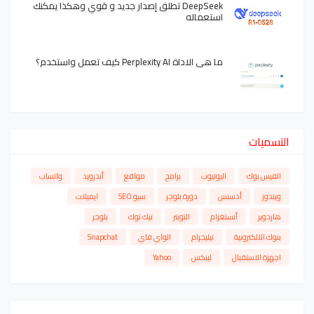
DeepSeek تطلق إصدار جديد و قوي وهكذا يمكنك
استعماله
ما هي الاداة Perplexity AI كيف تعمل واستخدم؟
التسميات
الفيس بوك
اليوتيوب
برامج
مواقع
أندرويد
واتساب
ويندوز
أدسنس
دورة بلوجر
سيو SEO
ايميلات
هاردوير
أنستغرام
التويتر
تيك توك
بلوجر
بنوك الالكترونية
تيليجرام
الواي فاي
Snapchat
اجهزة الاستقبال
لينكس
Yahoo