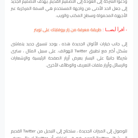
ودعوا الشركة إلى العودة إلى التصميم القديم. يهدف التصميم الجديد
إلى جعل الحد الأدنى من واجهة المستخدم هي السمة المركزية عبر
الأجهزة المحمولة وسطح المكتب والويب.
طريقة معرفة من زار بروفايلك على تويتر
- أقرأ أيضـــا :
إلى جانب خيارات الألوان الجديدة هذه ، يوجد تنسيق جديد يتماشى
بشكل أكبر مع تطبيق Twitter للهواتف. على سبيل المثال ، سترى
شريطًا جانبيًا على اليسار يعرض أزرار الصفحة الرئيسية والإشعارات
والرسائل وأزرار ملفات التعريف والوظائف الأخرى.
للوصول إلى الميزات الجديدة ، ستحتاج إلى التبديل من Twitter القديم
إلى شكل Twitter الجديد. ضع في اعتبارك أن Twitter لا يزال يعرض