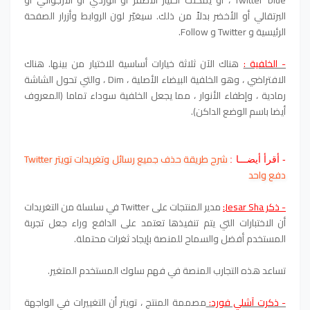
Twitter blue ، أو يمكنك اختيار الأصفر أو الوردي أو الأرجواني أو
البرتقالي أو الأخضر بدلاً من ذلك. سيغيّر لون الروابط وأزرار الصفحة
الرئيسية و Twitter و Follow.
- الخلفية :
هناك الآن ثلاثة خيارات أساسية للاختيار من بينها. هناك
الافتراضي ، وهو الخلفية البيضاء الأصلية ، Dim ، والتي تحول الشاشة
رمادية ، وإطفاء الأنوار ، مما يجعل الخلفية سوداء تماما (المعروف
أيضا باسم الوضع الداكن).
شرح طريقة حذف جميع رسائل وتغريدات تويتر Twitter
- أقرأ أيضـــا :
دفع واحد
- ذكر Jesar Sha:
مدير المنتجات على Twitter في سلسلة من التغريدات
أن الاختبارات التي يتم تنفيذها تعتمد على الدافع وراء جعل تجربة
المستخدم أفضل والسماح للمنصة بإيجاد ثغرات محتملة.
تساعد هذه التجارب المنصة في فهم سلوك المستخدم المتغير.
- ذكرت آشلي فورد:
مصممة المنتج ، تويتر أن التغييرات في الواجهة