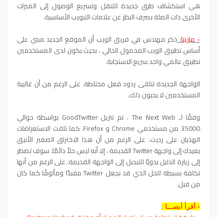
هي استكشاف طرق جديدة للتنقل وتسريع الوصول إلى الميزات
الأخرى ذات الصلة بصرف النظر عن علامات التبويب الأساسية.
- مارينا:
ذكر مهندس في فريق الويب أن الموقع الجديد مبني على
أساس تطبيق الويب المحمول الحالي ، بحيث يكون لدى المستخدمين
تطبيق عالمي واحد سريع الاستجابة.
الواجهة الجديدة تتلقى ردود فعل مختلطة. على الرغم من أن غالبية
المستخدمين لا يحبون ذلك.
وفقًا لـ The Next Web ، تم تنزيل GoodTwitter بواسطة حوالي
35000 من مستخدمي Chrome و Firefox. كما تلقت الاستعراضات
الهذيان على رديت. على الرغم من أن هذا الاختراق الصغير الأنيق
يعيدك إلى واجهة Twitter القديمة ، إلا أنه ليس حلاً دائمًا. سوف تضطر
إلى زيارة الدليل يدويًا للتبديل إلى الواجهة القديمة. على الرغم من أنها
تكلفة بسيطة للحل الذي قد يجعل Twitter مفيدًا ومألوفًا كما كان
من قبل.
- أقرأ أيضـــا :