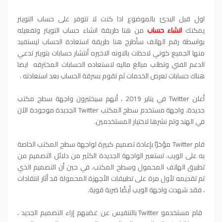
اول قبل البدئ بالموضوع ادا كنت لا تتوفر على حساب التويتر
يمكنك
انشاء حساب
من هنا طريقة انشاء حساب التويتر وتفعيله
بواسطة رقم الهاتف سأطرح هنا طريقة استعادة الحساب ليستفيد
منها الجميع كوني لاحظت بالاونه الاخيره أنتشار حسابات بتويتر تدعي
الدعم الفني وتطلب مبالغ ماليه لاستعاده الحسابات المخترقه ايضا
هناك حسابات تعرض الخدمات ثم تقوم بسرقة الحساب بعد استعادته .
أعلن Twitter في يناير 2019 ، أنهم سيختبرون واجهة سطح مكتب
جديدة. واجهة مستخدم سطح المكتب Twitter الجديدة موجودة الآن
في الهند وتم نشرها لاختيار المستخدمين.
قام Twitter مؤخرًا بإعادة تصميم كبيرة لواجهة سطح المكتب الخاصة
به على الويب. تستعير الواجهة الجديدة الكثير من دلائل التصميم من
تطبيق الهاتف المحمول وسطح المكتب. في حين أن التصميم الذي
تم تقديمه لأول مرة على تطبيقات الأجهزة المحمولة قد أثار انتقادات
، فقد شهدت واجهة الويب أيضًا ضربة قوية.
قام مستخدمو Twitter بالتنفيس عن غضبهم إزاء التصميم الجديد ،