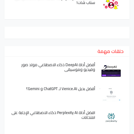
سناب شات!
حلقات مهمة
أفضل أداة DeepAI ذكاء الاصطناعي مولد صور
وفيديو وموسيقى
أفضل بديل Venice.AI لـ ChatGPT و Gemini؟
افضل أداة Perplexity AI ذكاء الاصطناعي الإجابة على
امتحانات