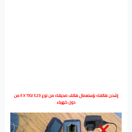
إشحن هاتفك بإستعمال هاتف صديقك من نوع X TIGI S23 !! من
دون كهرباء