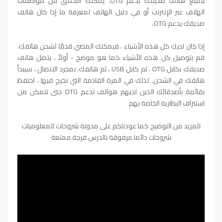
يتمتع هاتف صديقك بدعم OTG. يمكنك التحقق من مواصفات
الهاتف عبر الإنترنت أو في دليل الهاتف لمعرفة ما إذا كان هاتف
صديقك يدعم OTG.
إذا كان لديك كل هذه الأشياء ، فيمكنك المضي قدمًا لشحن هاتفك.
قم بتوصيل كل هذه الأشياء كما هو موضح - أولاً ، يتصل هاتف
صديقك بكابل OTG ، ثم كابل USB ، ثم هاتفك. بمجرد الاتصال ، سيبدأ
هاتفك في الشحن. لذلك في المرة القادمة التي تخرج فيها ، احتفظ
بقائمة بأصدقائك الذين لديهم هواتف تدعم OTG حتى تتمكن من
استنزاف البطارية الخاصة بهم
للمزيد من التوضيح كما عودناكم على مدونة شروحات للمعلوميات
شروحات دائما مرفوقة بالدرس فرجة ممتعة