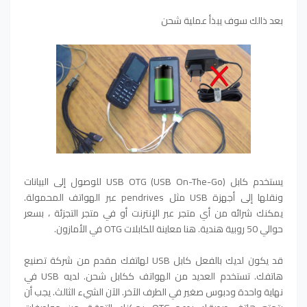
بعد ذالك سوف يبذأ عملية شحن
يستخدم كابل USB OTG (USB On-The-Go) للوصول إلى البيانات
ونقلها إلى أجهزة USB مثل pendrives عبر الهواتف المحمولة.
يمكنك شرائه من أي متجر عبر الإنترنت أو في متجر التجزئة ، بسعر
حوالي 50 روبية هندية. هنا معاينة للكابلات OTG في الأمازون.
قد يكون لديك بالفعل كابل USB لهاتفك مقدم من شركة تصنيع
هاتفك. تستخدم العديد من الهواتف ككابل شحن. لديه USB في
نهاية واحدة ودبوس صغير في الطرف الآخر. الآن الشيء الثالث. يجب أن