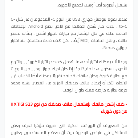
تشغيل أندرويد أدب أوسب لجميع الأجهزة.
عندما تقوم بتوصيل جهازي USB من النوع C- المدعومين عبر كبل C-
to-C ، لديك خيار شحن أحدهما مع الآخر. يضع Android الإعدادات
الخاصة بذلك في ظل الإشعار مع خيارات للجهاز لشحن ، بمثابة مصدر
طاقة ، ونقل الملفات (MIDI أيضًا ، لكن هذه قصة مختلفة). عند اختبار
جهازي Nexus ،
وجدنا أنه يمكنك اختيار أحدهما لتعمل كمصدر للتيار الكهربائي والتهم
الأخرى. سيكون هذا مفيدًا جدًا إذا كان لديك جهاز لوحي من النوع C
مع بطارية كبيرة وكان هاتفك قد نفد تقريبًا. يمكنك أيضًا الذهاب في
الاتجاه الآخر أو إعطاء هاتف صديقك المزيد من العصير. يشبه وجود
حزمة بطارية خارجية معك طوال الوقت.
- كيف إشحن هاتفك بإستعمال هاتف صديقك من نوع X TIGI S23 !!
من دون كهرباء
من المعروف أن الهواتف الدكية التي ضهرة مؤخرا تعرف بعض
المشاكل في مايخص البطارية حيت أن معضم المستخدمين يعانون