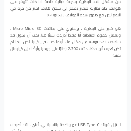
من مشكل نفاد البطارية بسرعة خيالية خاصة ادا كنت تتوفر على
هواتف داة بطارية صغير تضطر الى شحن هاتف اكتر من مرة في
اليوم لكن مع ضهور هده الهواتف X-Tigi S23
هو كبير على البطارية ، ويحتوي على بطاقات Micro Micro SD ،
ويعمل كقوة احتياطية أنا فقط أدركت شيئا هنا. يجب أن تكون قد
شاهدت X-tigi S23 في مكان ما ، أينما كنت في كينيا. لكن ربما لم
تكن تعرف أنها Ksh. هاتف 2،300 (حاليًا على جوميا وأيضًا على كيليمال
كينيا).
لا تزال فوائد USB Type-C غير واضحة بالنسبة لي. أعني ، لقد أصبحت