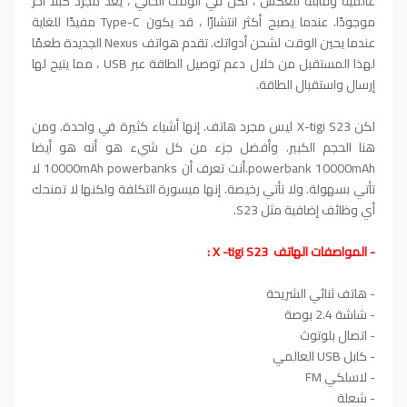
عالمية وقابلة للعكس ، لكن في الوقت الحالي ، يعد مجرد كبلًا آخر
موجودًا. عندما يصبح أكثر انتشارًا ، قد يكون Type-C مفيدًا للغاية
عندما يحين الوقت لشحن أدواتك. تقدم هواتف Nexus الجديدة طعمًا
لهذا المستقبل من خلال دعم توصيل الطاقة عبر USB ، مما يتيح لها
إرسال واستقبال الطاقة.
لكن X-tigi S23 ليس مجرد هاتف. إنها أشياء كثيرة في واحدة. ومن
هنا الحجم الكبير. وأفضل جزء من كل شيء هو أنه هو أيضا
powerbank 10000mAh.أنت تعرف أن 10000mAh powerbanks لا
تأتي بسهولة. ولا تأتي رخيصة. إنها ميسورة التكلفة ولكنها لا تمنحك
أي وظائف إضافية مثل S23.
- المواصفات الهاتف X -tigi S23 :
- هاتف ثنائي الشريحة
- شاشة 2.4 بوصة
- اتصال بلوتوث
- كابل USB العالمي
- لاسلكي FM
- شعلة