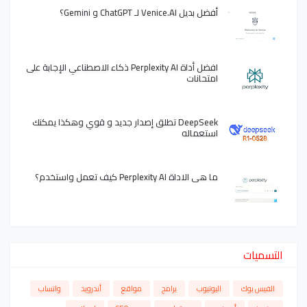
أفضل بديل Venice.AI لـ ChatGPT و Gemini؟
افضل أداة Perplexity AI ذكاء الاصطناعي الإجابة على
امتحانات
DeepSeek تطلق إصدار جديد و قوي وهكذا يمكنك
استعماله
ما هي الاداة Perplexity AI كيف تعمل واستخدم؟
التسميات
الفيس بوك
اليوتيوب
برامج
مواقع
أندرويد
واتساب