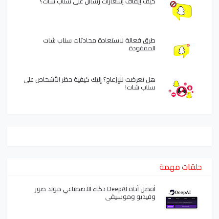
كيف إيقاف إشعارات رسائل على سناب شات؟
طرق فعالة لاستعادة محادثات سناب شات
المفقودة
هل تعرضت للإزعاج؟ إليك كيفية حظر الأشخاص على
سناب شات!
حلقات مهمة
أفضل أداة DeepAI ذكاء الاصطناعي مولد صور
وفيديو وموسيقى