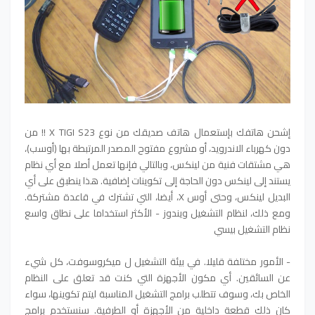
إشحن هاتفك بإستعمال هاتف صديقك من نوع X TIGI S23 !! من
دون كهرباء الاندرويد، أو مشروع مفتوح المصدر المرتبطة بها (أوسب)،
هي مشتقات فنية من لينكس، وبالتالي فإنها تعمل أصلا مع أي نظام
يستند إلى لينكس دون الحاجة إلى تكوينات إضافية. هذا ينطبق على أي
البديل لينكس، وحتى أوس X، أيضا، التي تشترك في قاعدة مشتركة.
ومع ذلك، لنظام التشغيل ويندوز - الأكثر استخداما على نطاق واسع
نظام التشغيل بيسي
- الأمور مختلفة قليلا. في بيئة التشغيل ل ميكروسوفت، كل شيء
عن السائقين. أي مكون الأجهزة التي كنت قد تعلق على النظام
الخاص بك، وسوف تتطلب برامج التشغيل المناسبة ليتم تكوينها، سواء
كان ذلك قطعة داخلية من الأجهزة أو الطرفية. سنستخدم برامج