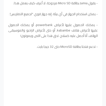
- يقول Jumia بطاقة Micro SD مزدوجة. لا أعرف كيف يعمل هذا.
- يمكن استخدام الجهاز في أي بيئة. إنه جهاز قوي "لجميع التضاريس".
- يمكنك الحصول عليها لأغراض powerbank. أو يمكنك الحصول
عليها لأغراض هاتف kabambe. أو حتى لأغراض الراديو والموسيقى
الهاتف. أنا أحصل عليه كسلاح. تدق هذا على اللص ويموتون!
- تدعم فتحتا بطاقة MicroSD حتى 32 جيجا بايت.