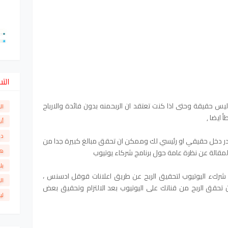
الت
ليس حقيقة وحتى اذا كنت تعتقد ان الربحمنه بدون فائدة والارباح
ال
ايضا ,
أن
دو
ر دخل حقيقي او رئيسي لك وممكن ان تحقق مبالغ كبيرة جدا من
ها
مقالة عن نظرة عامة حول برنامج شركاء يوتيوب
بل
 شركء اليوتيوب لتحقيق الربح عن طريق اعلانات قوقل ادسنس ،
ال
ن تحقق الربح من قناتك على اليوتيوب بعد الالتزام وتحقيق بعض
لي