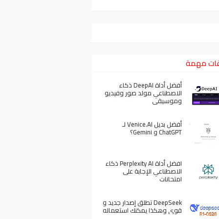
ات مهمة
أفضل أداة DeepAI ذكاء
الاصطناعي مولد صور وفيديو
وموسيقى
أفضل بديل Venice.AI لـ
ChatGPT و Gemini؟
افضل أداة Perplexity AI ذكاء
الاصطناعي الإجابة على
امتحانات
DeepSeek تطلق إصدار جديد و
قوي وهكذا يمكنك استعماله