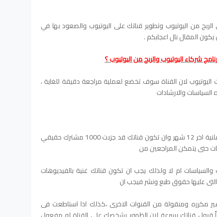
بح من اليوتيوب وتطوير قناتك على اليوتيوب والصعود بها في
 يكون المقال نال اعجابكم .
دات اليوتيوب لان القناة سوف تخضع لعملية مراجعة دقيقة للغاية ،
ه السياسات والارشادات
وهى الحصول على 4000 ساعة مشاهدة علنية اخر 12 شهر وان تكون قناتك قد جزبت 1000 مشترك حقيقي
ات حتى يتمكن المراجعين من
 والسياسات ام لا ولذلك يجب ان تكون قناتك غنية بالفيديوهات
 التى عليها حقوق طبع ونشر فيجب ان
 مكرره ومنقولة من القنوات الاخرى ،كذلك اذا استاطعت فى
اً قبول قناتك بسرعة لان الظهور بشخصك على القناة له مفعول