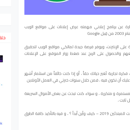
 Google AdSense هو عبارة عن برنامج إعلاني مهمته عرض إعلانات على مواقع الويب
حلق
عبية على الإنترنت، ويوفر فرصة جيدة لمالكي مواقع الويب لتحقيق
م والحصول على الربح عند ضغط زوار الموقع على الإعلانات
كرة تجارية تُغير حياتك حقاً ، أو إذا كنت خائفاً من استثمار أشهر
ليك أن تكون فيه ، فمن خلال سنوات خبرتي في العمل الأونلاين
مستمرة و متكررة ، و سواء كنت تبحث عن بعض الأموال السريعة
 ثابت ،
أقدم لك اليوم مقال بعنوان الربح من الإنترنت للمبتدئين 2019 – كيف وأين أبدأ ؟ ، و فيه بالتأكيد كافة الطرق