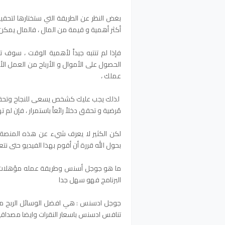
بغض النظر عن الطريقة التي ستختارها لتحقيق
أكثر أهمية و قيمة من المال ، فالمال يمكن 
فإذا لم تنتبه جيداً لأهمية الوقت ، سوف
الحصول على الأموال و الأرباح من العمل الأو
عملك ،
لذلك يجب عليك كشخص يسعى للنجاح وتحقيق 
مُرضية و تحقق دخلاً رائعاً باستمرار ، فإن
لكن الكثير لا يعرف شيء عن هذه المنصة ا
بحول الله قررة أن أقوم بهذا الفيديو حتى نت
ما هو جوجل أسنس وطريقة عمله مؤهلات الم
البرنامج فهو سهل جدا
جوجل ادسنس : هي افضل الوسائل الربح من 
تنافس ادسنس باسعار النقرات وايضا مصداقي