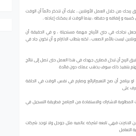
 ربحك من خلال العمل الأونلاين ، عليك أن تتذكر دائماً أن الوقت
كسبه و إنفاقه و حفظه ، بينما الوقت لا يمكنك إعادته .
 تجعل نجاحك في جني الأرباح مهمة مستحيلة ، و في الحقيقة أن
نلاين ليست بالأمر الصعب ، لكنه يتطلب الالتزام و أن تكون جاد في
الربح أن تبذل قصارى جهدك في هذا العمل حتى تصل إلى نتائج
 لم تهتم بتنفيذ ذلك سوف يذهب عملك دون فائدة
و برنامج أن صح التعبيرالرائع وصارم في نفس الوقت في الحلقة
عرف على
طلوبة الاشتراك والاستفادة من البرنامج فطريقة التسجيل في
الانترنت فهي تابعه لشركه عالميه مثل جوجل ولا توجد شركات
ة التعامل