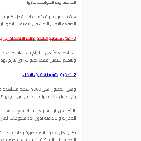
الماضيه وتم الموافقه عليها
هذه الامور سوف تساعدك بشكل كبير في الر
الصفحة الاولى للبحث في اليوتيوب , اتمنى ان
2- متى تستطيع التقدم لطلب الانضمام الى برنامج شركاء اليوتيوب والربح من اليوتيوب ؟
1- تأكد تماماً من الالتزام بسياسات وارشا
وبالطبع ستقبل فقط القنوات التى تلتزم بهذ
2- تحقيق شروط تحقيق الدخل
وان تكون قناتك بها عدد كافى من الفيديوه
التأكد من ان محتوى قناتك يتبع الارشادات
الحصرية والابداعية بدون اخذ فيدوهات الغير
تكون كل فيدوهاتك حصرية وخاصة بك وغير
الظهور على القناة فاشمن بنسبه كبيرة جد