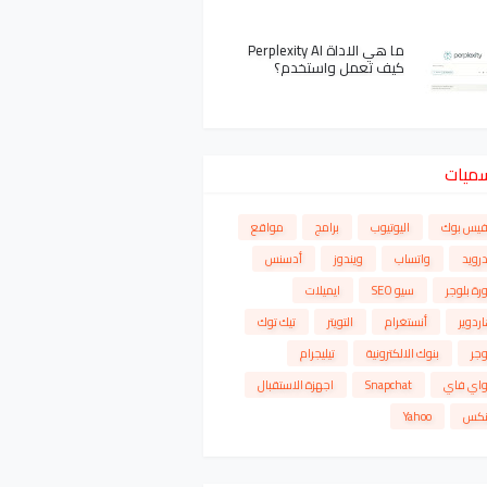
ما هي الاداة Perplexity AI
كيف تعمل واستخدم؟
سميات
فيس بوك
اليوتيوب
برامج
مواقع
درويد
واتساب
ويندوز
أدسنس
رة بلوجر
سيو SEO
ايميلات
ردوير
أنستغرام
التويتر
تيك توك
وجر
بنوك الالكترونية
تيليجرام
واي فاي
Snapchat
اجهزة الاستقبال
نكس
Yahoo