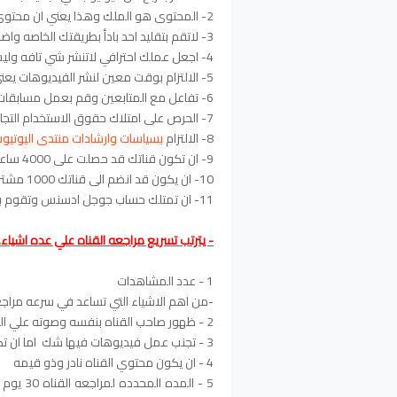
2- المحتوى هو الملك وهذا يعني ان محتوى الفيديو هو اهم شي .
3- لاتقم بتقليد احد بادأ بطريقتك الخاصه واضف لمستك .
4- اجعل عملك احترافي لاتنشر شي تافه وليس له اي معنى .
5- الالتزام بوقت معين لنشر الفيديوهات يعني نشر فيديو بساعه معينه كل يوم مثلا .
6- تفاعل مع المتابعين وقم بعمل مسابقات .
7- الحرص على امتلاك حقوق الاستخدام التجاري للمحتوى التابع لك
8- الالتزام
بسياسات وارشادات منتدى اليوتيو
9- ان تكون قناتك قد حصلت على 4000 ساعة مشاهدة خلال اخر 12 شهر.
10- ان يكون قد انضم الى قناتك 1000 مشترك.
11- ان تمتلك حساب جوجل ادسنس وتقوم بربطه فى القناة .
- يترتب تسريع مراجعه القناه علي عده اشياء. 
1 - عدد المشاهدات
-من اهم الاشياء التي تساعد في سرعه مراجع
2 - ظهور صاحب القناه بنفسه وصوته علي القناه
3 - تجنب عمل فيديوهات فيها شك اما ان تكون منسخه او فيها اي شئ مخالف لسياسه اليوتيوب
4 - ان يكون محتوي القناه نادر وذو قيمه
5 - الم