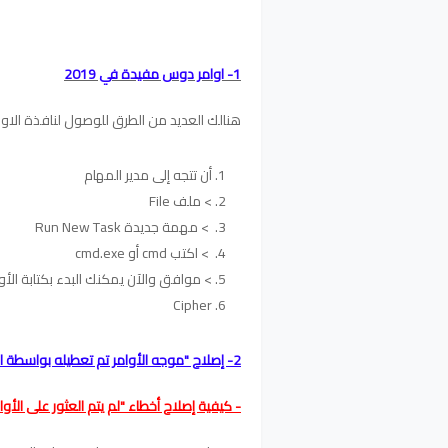
1- اوامر دوس مفيدة في 2019
هنالك العديد من الطرق للوصول لنافذة الاوامر على أجهزة ويندوز 0
أن تتجه إلى مدير المهام
> ملف File
> مهمة جديدة Run New Task
> اكتب cmd أو cmd.exe
> موافق والآن يمكنك البدء بكتابة الأوا
Cipher
2- إصلاح "موجه الأوامر تم تعطيله بواسطة المسؤول"
- كيفية إصلاح أخطاء "لم يتم العثور على الأوام