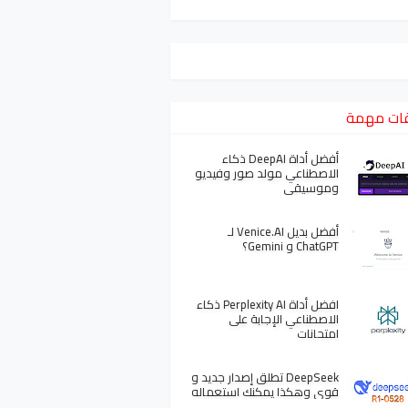
ات مهمة
أفضل أداة DeepAI ذكاء
الاصطناعي مولد صور وفيديو
وموسيقى
أفضل بديل Venice.AI لـ
ChatGPT و Gemini؟
افضل أداة Perplexity AI ذكاء
الاصطناعي الإجابة على
امتحانات
DeepSeek تطلق إصدار جديد و
قوي وهكذا يمكنك استعماله