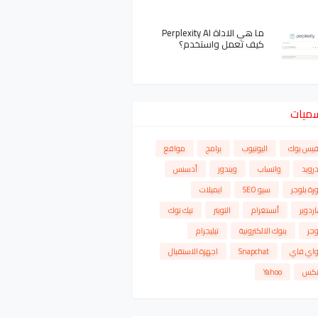
ما هي الاداة Perplexity AI
كيف تعمل واستخدم؟
سميات
فيس بوك
اليوتيوب
برامج
مواقع
درويد
واتساب
ويندوز
أدسنس
رة بلوجر
سيو SEO
ايميلات
ردوير
أنستغرام
التويتر
تيك توك
وجر
بنوك الالكترونية
تيليجرام
واي فاي
Snapchat
اجهزة الاستقبال
نكس
Yahoo