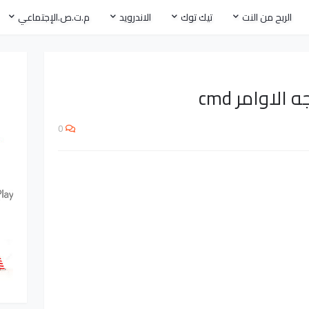
الربح من النت
تيك توك
الاندرويد
م.ت.ص.الإجتماعي
اوامر cmd
0