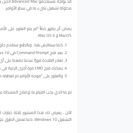
قد يواجه م
محاولة تشغيل شيء ما في سطر الأوامر.
يمكن أن يظهر خطأ "لم يتم العثور على الأ
MacOS و Mac OS X .
كما سنناقش هنا ، وبالطبع سنقدم حلول
بعد فتح Command Prompt في Windows 10
تغادر النافذة فورًا عندما تضغط على أي
يمكنك فتح CMD مرة أخرى الرغبة في معرفة السبب
والعثور على "موجه الأوامر تم تعطيله
ثم ما الذي يجب القيام به لإصلاح المشكلة بحيث يمكنك فتح CMD 
الآن ، يعرض لك هذا المنشور ثلاثة خيارا
التشغيل Windows 10. كما تعمل الطرق على إصدارات Windows الأخرى.