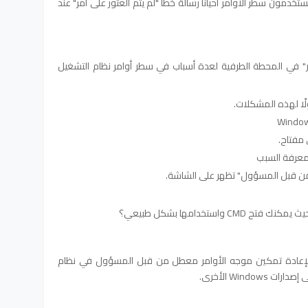
ستخدمو Advanced Mac الذين يستخدمون سطر الأوامر أحيانًا رسالة خطأ "لم يتم العثور على أمر" عند
مر" في المحطة الطرفية لعدة أسباب في سطر أوامر نظام التشغيل
ًا لهذه المشكلات.
 مفتاح.
 من قبل المسؤول" تظهر على الشاشة.
واستخدامها بشكل طبيعي؟
ت لإعادة تمكين موجه الأوامر معطل من قبل المسؤول في نظام