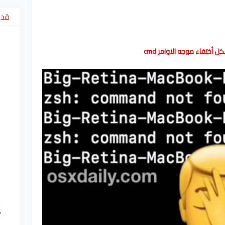
قد 
 أختفاء موجه الاوامر cmd