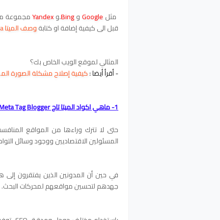
مثل
Google
و
Bing
.و
Yandex
مجموعة م
قبل الى كيفية إضافة او كتابة
وصف الميتا Meta
المثالي لموقع الويب الخاص بك؟
- أقرأ أيضا : 
كيفية إصلاح مشكلة الصورة المصغرة الضبا
1- ماهي اكواد الميتا تاج Meta Tag Blogger
المسئولين الاقتصاديين ووجود وسائل التواصل
في حين أن المدونين الذين يفتقرون إلى ه
جهدهم لتحسين مواقعهم لمحركات البحث.
باستخدام مختلف جوجل ومدقق SEO
توفر