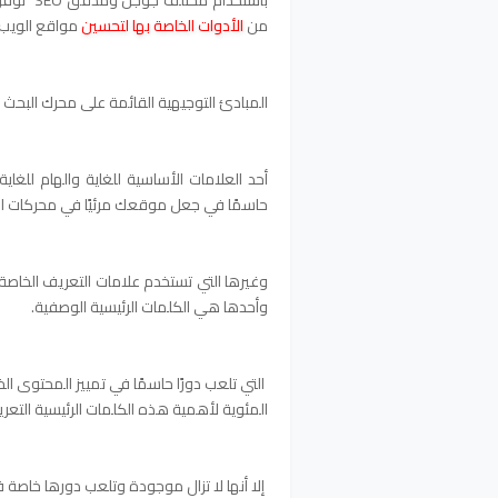
من
الأدوات الخاصة بها لتحسين
مواقع الويب.
المبادئ التوجيهية القائمة على محرك البحث ا
أحد العلامات الأساسية للغاية والهام للغا
حاسمًا في جعل موقعك مرئيًا في محركات البحث مثل Google و 
وغيرها التي تستخدم علامات التعريف الخاص
وأحدها هي الكلمات الرئيسية الوصفية.
التي تلعب دورًا حاسمًا في تمييز المحتوى 
المئوية لأهمية هذه الكلمات الرئيسية التعري
إلا أنها لا تزال موجودة وتلعب دورها خاصة ف