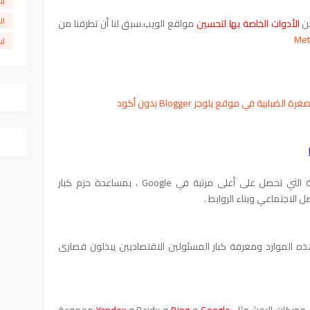
بل
ال
ن
الأدوات الخاصة بها لتحسين
مواقع الويب.
سبق لنا أن تطرقنا من
لي
بية في موقع بلوجر Blogger بدون أكود
حتى لا تترك وراءها من المواقع المنافسة التي تحصل على أعلى مرتبة في Google ، بمساعدة حزم كبار
 الاجتماعي وبناء الروابط .
ذه الموارد ومعرفة كبار المسئولين الاقتصاديين يبذلون قصارى
 محركات البحث مثل
Google
و
Bing
و Baidu و
Yandex
مجموعة