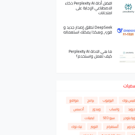
افضل أداة Perplexity AI ذكاء
الاصطناعي الإجابة على
امتحانات
DeepSeek تطلق إصدار جديد و
قوي وهكذا يمكنك استعماله
ما هي الاداة Perplexity AI
كيف تعمل واستخدم؟
سميات
فيس بوك
اليوتيوب
برامج
مواقع
درويد
واتساب
ويندوز
أدسنس
رة بلوجر
سيو SEO
ايميلات
ردوير
أنستغرام
التويتر
تيك توك