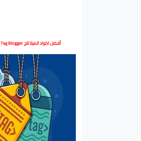
أفضل اكواد الميتا تاج Meta Tag Blogger لنشر السليم في مواقع تواصل الاجتماعي بدون حظر