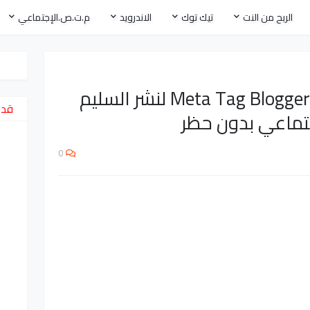
الربح من النت
تيك توك
الاندرويد
م.ت.ص.الإجتماعي
أفضل اكواد الميتا تاج Meta Tag Blogger لنشر السليم
قد 
تماعي بدون حظر
0