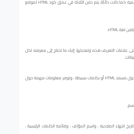
وأوصاف التعريف والرؤوس تظل بنفس الأهمية كما كانت دائمًا. يتم دفن الثلاثة في عمق كود HTML لموقع
 لغة HTML.
ى علامات التعريف هذه وتعديلها. إليك ما تحتاج إلى معرفته لكل
يانات.
توفر العلامة <meta> في HTML معلومات حول مستند HTML أو بكلمات بسيطة ، وتوفر معلومات مهمة حول
اسم.
 خصائص مستند HTML ، مثل تاريخ انتهاء الصلاحية ، واسم المؤلف ، وقائمة الكلمات الرئيسية ،