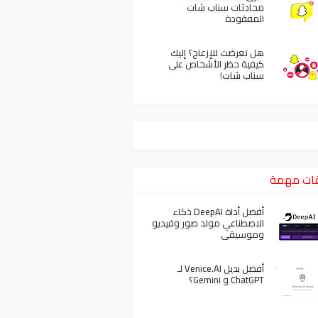
محادثات سناب شات
المفقودة
هل تعرضت للإزعاج؟ إليك
كيفية حظر الأشخاص على
سناب شات!
ات مهمة
أفضل أداة DeepAI ذكاء
الاصطناعي مولد صور وفيديو
وموسيقى
أفضل بديل Venice.AI لـ
ChatGPT و Gemini؟