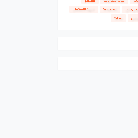
وجر
بنوك الالكترونية
تيليجرام
واي فاي
Snapchat
اجهزة الاستقبال
نكس
Yahoo