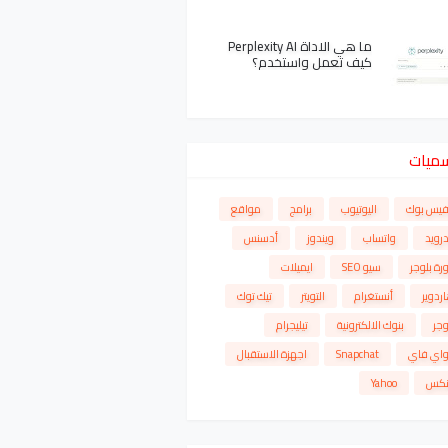
ما هي الاداة Perplexity AI
كيف تعمل واستخدم؟
سميات
فيس بوك
اليوتيوب
برامج
مواقع
درويد
واتساب
ويندوز
أدسنس
رة بلوجر
سيو SEO
ايميلات
ردوير
أنستغرام
التويتر
تيك توك
وجر
بنوك الالكترونية
تيليجرام
واي فاي
Snapchat
اجهزة الاستقبال
نكس
Yahoo