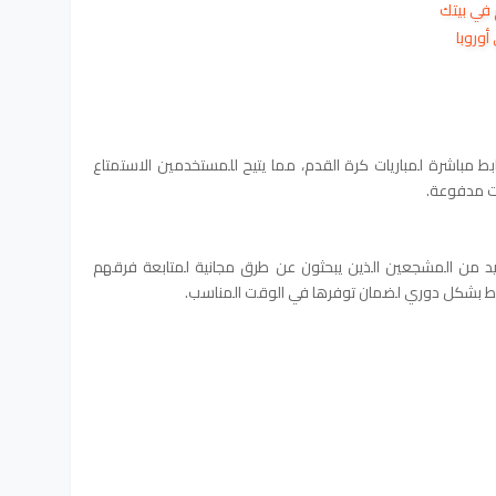
في بيتك
وروبا
freestreams-l بتقديم روابط مباشرة لمباريات كرة القدم، مما يتيح للمستخدمين الاستمتاع
ات مدفوعة.
عديد من المشجعين الذين يبحثون عن طرق مجانية لمتابعة فرقهم
وابط بشكل دوري لضمان توفرها في الوقت المناسب.