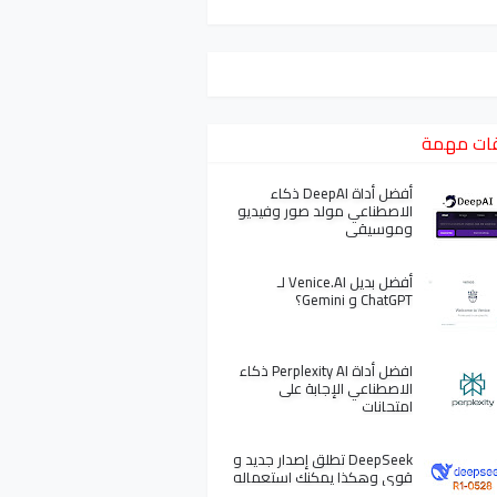
ات مهمة
أفضل أداة DeepAI ذكاء
الاصطناعي مولد صور وفيديو
وموسيقى
أفضل بديل Venice.AI لـ
ChatGPT و Gemini؟
افضل أداة Perplexity AI ذكاء
الاصطناعي الإجابة على
امتحانات
DeepSeek تطلق إصدار جديد و
قوي وهكذا يمكنك استعماله