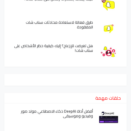
طرق فعالة لاستعادة محادثات سناب شات
المفقودة
هل تعرضت للإزعاج؟ إليك كيفية حظر الأشخاص على
سناب شات!
حلقات مهمة
أفضل أداة DeepAI ذكاء الاصطناعي مولد صور
وفيديو وموسيقى