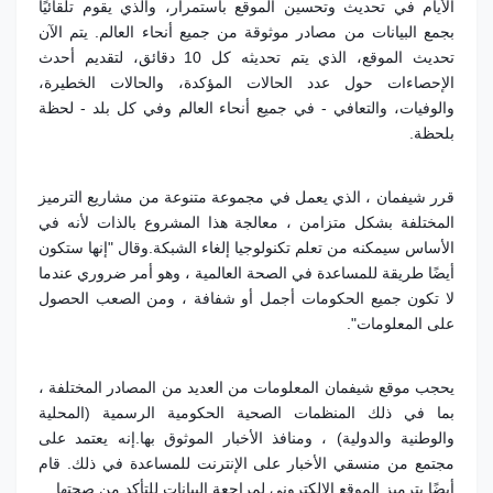
الأيام في تحديث وتحسين الموقع باستمرار، والذي يقوم تلقائيًا
بجمع البيانات من مصادر موثوقة من جميع أنحاء العالم. يتم الآن
تحديث الموقع، الذي يتم تحديثه كل 10 دقائق،
لتقديم أحدث
الإحصاءات حول عدد الحالات المؤكدة، والحالات الخطيرة،
والوفيات، والتعافي - في جميع أنحاء العالم وفي كل بلد - لحظة
بلحظة.
قرر شيفمان ، الذي يعمل في مجموعة متنوعة من مشاريع الترميز
المختلفة بشكل متزامن ، معالجة هذا المشروع بالذات لأنه في
الأساس سيمكنه من تعلم تكنولوجيا إلغاء الشبكة.
وقال "إنها ستكون
أيضًا طريقة للمساعدة في الصحة العالمية ، وهو أمر ضروري عندما
لا تكون جميع الحكومات أجمل أو شفافة ، ومن الصعب الحصول
على المعلومات".
يحجب موقع شيفمان المعلومات من العديد من المصادر المختلفة ،
بما في ذلك المنظمات الصحية الحكومية الرسمية (المحلية
والوطنية والدولية) ، ومنافذ الأخبار الموثوق بها.
إنه يعتمد على
مجتمع من منسقي الأخبار على الإنترنت للمساعدة في ذلك. قام
أيضًا بترميز الموقع الإلكتروني لمراجعة البيانات للتأكد من صحتها.