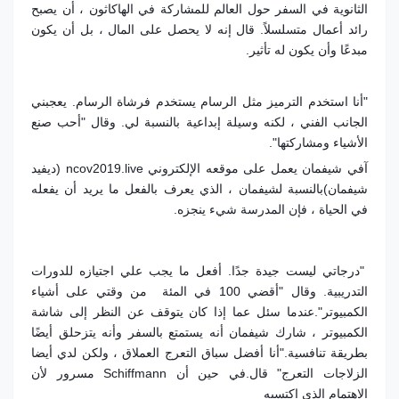
الثانوية في السفر حول العالم للمشاركة في الهاكاثون ، أن يصبح
رائد أعمال متسلسلاً. قال إنه لا يحصل على المال ، بل أن يكون
مبدعًا وأن يكون له تأثير.
"أنا استخدم الترميز مثل الرسام يستخدم فرشاة الرسام. يعجبني
الجانب الفني ، لكنه وسيلة إبداعية بالنسبة لي. وقال "أحب صنع
الأشياء ومشاركتها".
آفي شيفمان يعمل على موقعه الإلكتروني ncov2019.live (ديفيد
شيفمان)
بالنسبة لشيفمان ، الذي يعرف بالفعل ما يريد أن يفعله
في الحياة ، فإن المدرسة شيء ينجزه.
"درجاتي ليست جيدة جدًا. أفعل ما يجب علي اجتيازه للدورات
التدريبية. وقال "أقضي 100 في المئة من وقتي على أشياء
الكمبيوتر".عندما سئل عما إذا كان يتوقف عن النظر إلى شاشة
الكمبيوتر ، شارك شيفمان أنه يستمتع بالسفر وأنه يتزحلق أيضًا
بطريقة تنافسية."أنا أفضل سباق التعرج العملاق ، ولكن لدي أيضا
الزلاجات التعرج" قال.في حين أن Schiffmann مسرور لأن
الاهتمام الذي اكتسبه