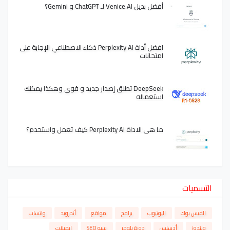
أفضل بديل Venice.AI لـ ChatGPT و Gemini؟
افضل أداة Perplexity AI ذكاء الاصطناعي الإجابة على
امتحانات
DeepSeek تطلق إصدار جديد و قوي وهكذا يمكنك
استعماله
ما هي الاداة Perplexity AI كيف تعمل واستخدم؟
التسميات
الفيس بوك
اليوتيوب
برامج
مواقع
أندرويد
واتساب
ويندوز
أدسنس
دورة بلوجر
سيو SEO
ايميلات